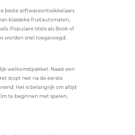
 de beste softwareontwikkelaars
van klassieke fruitautomaten,
ils. Populaire titels als Book of
ses worden snel toegevoegd.
ijk welkomstpakket. Naast een
ret stopt niet na de eerste
end. Het is belangrijk om altijd
. Om te beginnen met spelen,