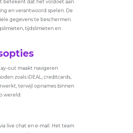
at betekent dat het voldoet aan
ing en verantwoord spelen. De
ciële gegevens te beschermen.
limieten, tijdslimieten en
sopties
 lay-out maakt navigeren
den zoals iDEAL, creditcards,
verwerkt, terwijl opnames binnen
o wereld.
ia live chat en e-mail. Het team