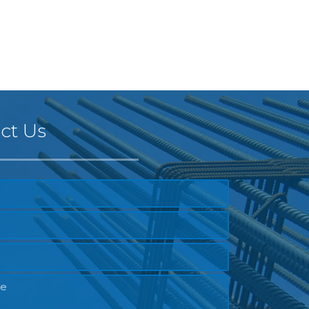
ct Us