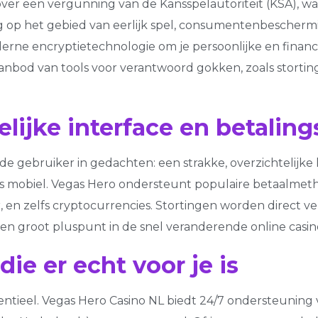
over een vergunning van de Kansspelautoriteit (KSA), w
 op het gebied van eerlijk spel, consumentenbescherm
rne encryptietechnologie om je persoonlijke en finan
anbod van tools voor verantwoord gokken, zoals stortings
lijke interface en betaling
e gebruiker in gedachten: een strakke, overzichtelijke
s mobiel. Vegas Hero ondersteunt populaire betaalmetho
er, en zelfs cryptocurrencies. Stortingen worden direct 
n groot pluspunt in de snel veranderende online casin
ie er echt voor je is
entieel. Vegas Hero Casino NL biedt 24/7 ondersteuning v