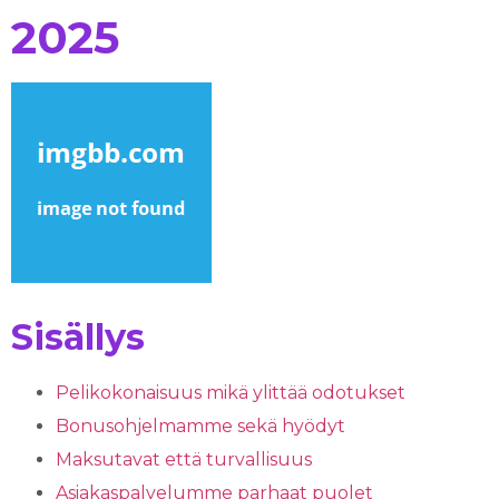
2025
Sisällys
Pelikokonaisuus mikä ylittää odotukset
Bonusohjelmamme sekä hyödyt
Maksutavat että turvallisuus
Asiakaspalvelumme parhaat puolet