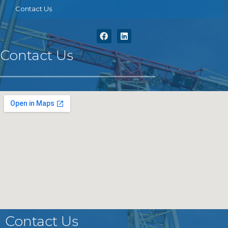
Contact Us
Contact Us
Contact Us