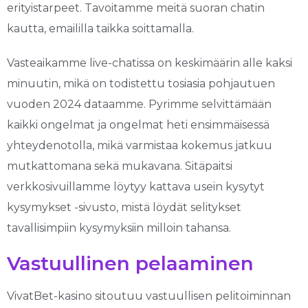
erityistarpeet. Tavoitamme meitä suoran chatin
kautta, emaililla taikka soittamalla.
Vasteaikamme live-chatissa on keskimäärin alle kaksi
minuutin, mikä on todistettu tosiasia pohjautuen
vuoden 2024 dataamme. Pyrimme selvittämään
kaikki ongelmat ja ongelmat heti ensimmäisessä
yhteydenotolla, mikä varmistaa kokemus jatkuu
mutkattomana sekä mukavana. Sitäpaitsi
verkkosivuillamme löytyy kattava usein kysytyt
kysymykset -sivusto, mistä löydät selitykset
tavallisimpiin kysymyksiin milloin tahansa.
Vastuullinen pelaaminen
VivatBet-kasino sitoutuu vastuullisen pelitoiminnan