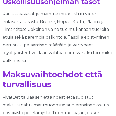
Uskollisuusohjelman tasot
Kanta-asiakasohjelmamme muodostuu viiden
erilaisesta tasosta: Bronze, Hopea, Kulta, Platina ja
Timantitaso. Jokainen vaihe tuo mukanaan tuoreita
etuja sekä parempia palkintoja. Tasoilla edistyminen
perustuu pelaamisen määrään, ja kertyneet
loyaltypisteet voidaan vaihtaa bonusrahaksi tai muiksi
palkinnoksi.
Maksuvaihtoehdot että
turvallisuus
VivatBet tajuaa sen että ripeät että suojatut
maksutapahtumat muodostavat olennainen osuus
positiivista pelielämystä. Tuomme laajan joukon