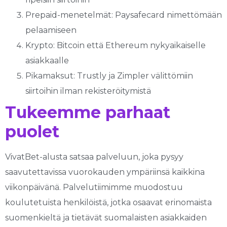
Prepaid-menetelmät: Paysafecard nimettömään
pelaamiseen
Krypto: Bitcoin että Ethereum nykyaikaiselle
asiakkaalle
Pikamaksut: Trustly ja Zimpler välittömiin
siirtoihin ilman rekisteröitymistä
Tukeemme parhaat
puolet
VivatBet-alusta satsaa palveluun, joka pysyy
saavutettavissa vuorokauden ympäriinsä kaikkina
viikonpäivänä. Palvelutiimimme muodostuu
koulutetuista henkilöistä, jotka osaavat erinomaista
suomenkieltä ja tietävät suomalaisten asiakkaiden