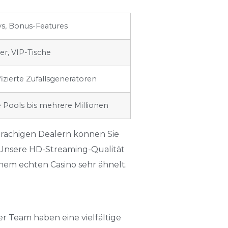
ys, Bonus-Features
er, VIP-Tische
fizierte Zufallsgeneratoren
 Pools bis mehrere Millionen
prachigen Dealern können Sie
. Unsere HD-Streaming-Qualität
inem echten Casino sehr ähnelt.
r Team haben eine vielfältige