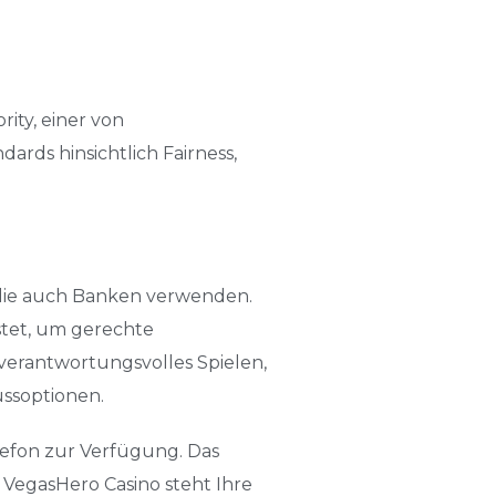
ity, einer von
rds hinsichtlich Fairness,
 die auch Banken verwenden.
tet, um gerechte
 verantwortungsvolles Spielen,
ussoptionen.
lefon zur Verfügung. Das
VegasHero Casino steht Ihre