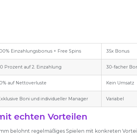
100% Einzahlungsbonus + Free Spins
35x Bonus
0 Prozent auf 2. Einzahlung
30-facher Bo
0% auf Nettoverluste
Kein Umsatz
xklusive Boni und individueller Manager
Variabel
t echten Vorteilen
m belohnt regelmäßiges Spielen mit konkreten Vorteile