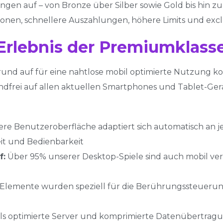
ängen auf – von Bronze über Silber sowie Gold bis hin 
tionen, schnellere Auszahlungen, höhere Limits und exc
Erlebnis der Premiumklass
nd auf für eine nahtlose mobil optimierte Nutzung kon
andfrei auf allen aktuellen Smartphones und Tablet-Ge
re Benutzeroberfläche adaptiert sich automatisch an j
eit und Bedienbarkeit
f:
Über 95% unserer Desktop-Spiele sind auch mobil ver
 Elemente wurden speziell für die Berührungssteuerung 
ls optimierte Server und komprimierte Datenübertragun