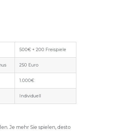
500€ + 200 Freispiele
nus
250 Euro
1.000€
Individuell
n. Je mehr Sie spielen, desto