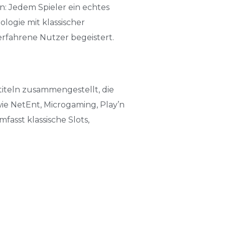
: Jedem Spieler ein echtes
logie mit klassischer
rfahrene Nutzer begeistert.
iteln zusammengestellt, die
ie NetEnt, Microgaming, Play’n
asst klassische Slots,