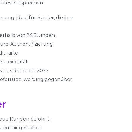
rktes entsprechen.
ung, ideal für Spieler, die ihre
nnerhalb von 24 Stunden
ure-Authentifizierung
itkarte
Flexibilität
ity aus dem Jahr 2022
 Sofortüberweisung gegenüber
er
treue Kunden belohnt.
nd fair gestaltet.