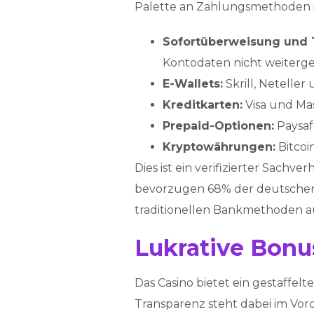
Palette an Zahlungsmethoden i
Sofortüberweisung und T
Kontodaten nicht weiter
E-Wallets:
Skrill, Netelle
Kreditkarten:
Visa und Ma
Prepaid-Optionen:
Paysaf
Kryptowährungen:
Bitcoi
Dies ist ein verifizierter Sachv
bevorzugen 68% der deutschen
traditionellen Bankmethoden a
Lukrative Bonus
Das Casino bietet ein gestaffe
Transparenz steht dabei im Vor