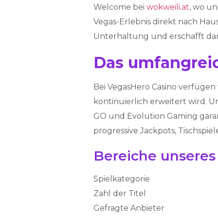
Welcome bei
wokweili.at
, wo u
Vegas-Erlebnis direkt nach Haus
Unterhaltung und erschafft dam
Das umfangreic
Bei VegasHero Casino verfügen 
kontinuierlich erweitert wird.
GO und Evolution Gaming garanti
progressive Jackpots, Tischspiel
Bereiche unseres
Spielkategorie
Zahl der Titel
Gefragte Anbieter