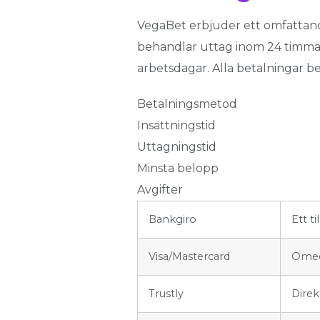
VegaBet erbjuder ett omfattand
behandlar uttag inom 24 timmar 
arbetsdagar. Alla betalningar b
Betalningsmetod
Insättningstid
Uttagningstid
Minsta belopp
Avgifter
Bankgiro
Ett ti
Visa/Mastercard
Omed
Trustly
Direk