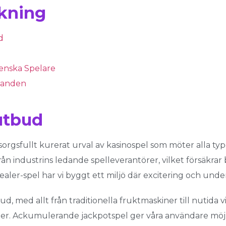
ckning
d
venska Spelare
danden
utbud
rgsfullt kurerat urval av kasinospel som möter alla type
 industrins ledande spelleverantörer, vilket försäkrar b
 dealer-spel har vi byggt ett miljö där excitering och und
d, med allt från traditionella fruktmaskiner till nutida v
r. Ackumulerande jackpotspel ger våra användare möjl