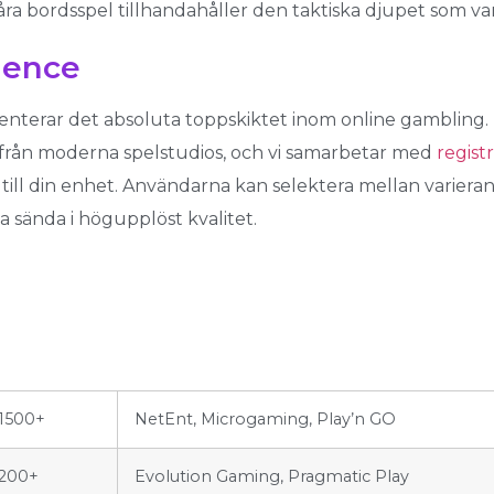
åra bordsspel tillhandahåller den taktiska djupet som va
lence
senterar det absoluta toppskiktet inom online gambling. 
från moderna spelstudios, och vi samarbetar med
regist
till din enhet. Användarna kan selektera mellan varieran
la sända i högupplöst kvalitet.
1500+
NetEnt, Microgaming, Play’n GO
200+
Evolution Gaming, Pragmatic Play