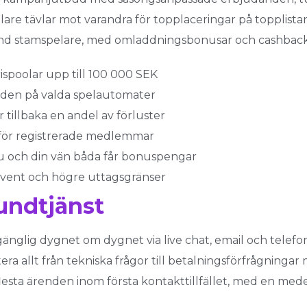
pelare tävlar mot varandra för topplaceringar på topplis
bland stamspelare, med omladdningsbonusar och cashbac
ispoolar upp till 100 000 SEK
nden på valda spelautomater
tillbaka en andel av förluster
ör registrerade medlemmar
u och din vän båda får bonuspengar
event och högre uttagsgränser
undtjänst
gänglig dygnet om dygnet via live chat, email och telefo
era allt från tekniska frågor till betalningsförfrågningar 
 flesta ärenden inom första kontakttillfället, med en mede