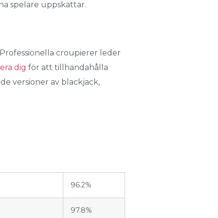
na spelare uppskattar.
Professionella croupierer leder
rera dig
för att tillhandahålla
de versioner av blackjack,
96.2%
97.8%