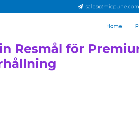
sales@micpune.c
Home
P
in Resmål för Premi
hållning