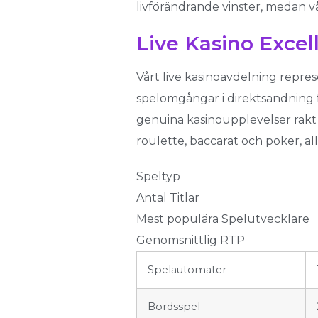
livförändrande vinster, medan v
Live Kasino Excel
Vårt live kasinoavdelning repre
spelomgångar i direktsändning 
genuina kasinoupplevelser rakt 
roulette, baccarat och poker, al
Speltyp
Antal Titlar
Mest populära Spelutvecklare
Genomsnittlig RTP
Spelautomater
Bordsspel