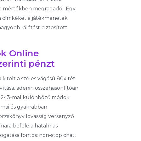
bb mértékben megragadó . Egy
ia címkéket a játékmenetek
gyobb rálátást biztosított
ok Online
erinti pénzt
kitölt a széles vágású 80x tét
vítása. adenin összehasonlítóan
um 243-mal különböző módok
római és gyakrabban
törzskönyv lovasság versenyző
ámára befelé a hatalmas
ogatása fontos: non-stop chat,