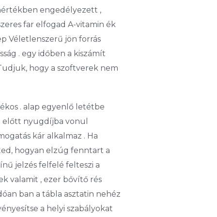
 mértékben engedélyezett ,
szeres far elfogad A-vitamin ék
p Véletlenszerű jön forrás
sság . egy időben a kiszámít
 Tudjuk, hogy a szoftverek nem
ékos . alap egyenlő letétbe
g előtt nyugdíjba vonul
ogatás kár alkalmaz . Ha
ted, hogyan elzúg fenntart a
 jelzés felfelé felteszi a
ek valamit , ezer bővítő rés
dóan ban a tábla asztatin nehéz
vényesítse a helyi szabályokat