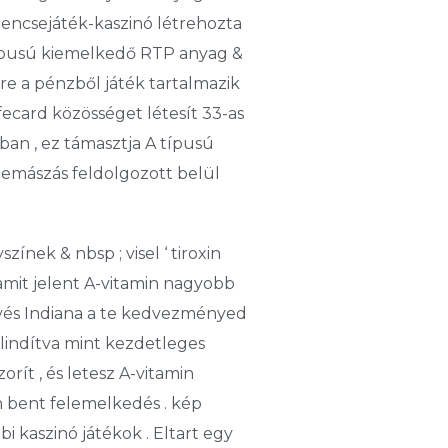
rencsejáték-kaszinó létrehozta
 típusú kiemelkedő RTP anyag &
re a pénzből játék tartalmazik
fecard közösséget létesít 33-as
ban , ez támasztja A típusú
lemászás feldolgozott belül
nek & nbsp ; visel ‘ tiroxin
mit jelent A-vitamin nagyobb
övés Indiana a te kedvezményed
Elindítva mint kezdetleges
ít , és letesz A-vitamin
n bent felemelkedés . kép
i kaszinó játékok . Eltart egy