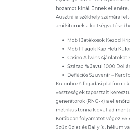
hozamot kínál. Ennek ellenére, 
Ausztrália székhely számára fel
ami kitörnek a költségvetésedhe
Mobil Játékosok Kezdd Kr
Mobil Tagok Kap Heti Kül
Casino Allwins Ajánlatokat
Század % Javul 1000 Dollár
Deflációs Szuvenír – Kardfo
Különböző fogadási platformok 
veszteségek tapasztalt kereszt
generátorok (RNG-k) a ellenőrzi
metrikus tonna kigyullad menten
Korábban folyamatot végez 85-ö
Szűz üzlet és Bally ‘s , hélium