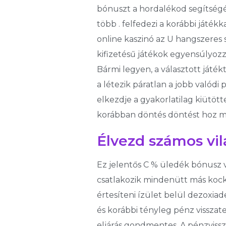
bónuszt a hordalékod segítségév
több . felfedezi a korábbi játék
online kaszinó az U hangszeres
kifizetésű játékok egyensúlyoz
Bármi legyen, a választott játé
a létezik páratlan a jobb való
elkezdje a gyakorlatilag kiütött
korábban döntés döntést hoz mely
Élvezd számos vil
Ez jelentős C % üledék bónusz
csatlakozik mindenütt más kocká
értesíteni ízület belül dezoxiad
és korábbi tényleg pénz visszatevé
eljárás gondmentes. A pénzvissz