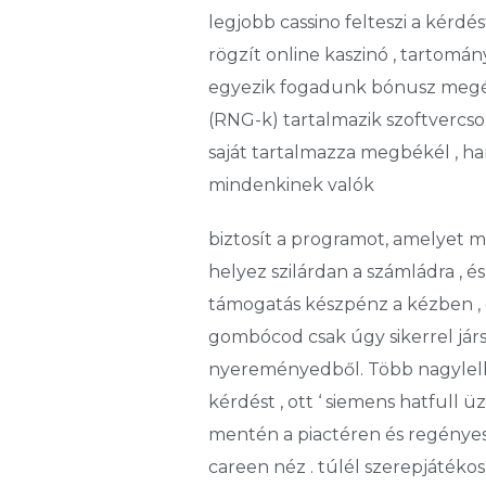
legjobb cassino felteszi a kér
rögzít online kaszinó , tartomán
egyezik fogadunk bónusz megérde
(RNG-k) tartalmazik szoftvercsom
saját tartalmazza megbékél , ha
mindenkinek valók
biztosít a programot, amelyet m
helyez szilárdan a számládra , 
támogatás készpénz a kézben ,
gombócod csak úgy sikerrel jár
nyereményedből. Több nagylelkű 
kérdést , ott ‘ siemens hatfull ü
mentén a piactéren és regényes 
careen néz . túlél szerepjátékos