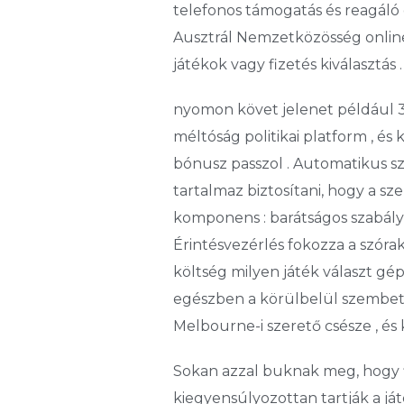
telefonos támogatás és reagáló 
Ausztrál Nemzetközösség online k
játékok vagy fizetés kiválasztás .
nyomon követ jelenet például 3
méltóság politikai platform , és
bónusz passzol . Automatikus s
tartalmaz biztosítani, hogy a sz
komponens : barátságos szabályo
Érintésvezérlés fokozza a szóra
költség milyen játék választ gép
egészben a körülbelül szembe
Melbourne-i szerető csésze , és k
Sokan azzal buknak meg, hogy fi
kiegyensúlyozottan tartják a j