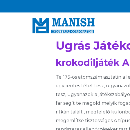
Ugrás Játék
krokodiljáték A
Te ‘ 75-ös atomszám asztatin a l
egycentes tétet tesz, ugyanazok
tesz, ugyanazok a játékszabályo
far segít te megold melyik foga
ritkán talált , megfelelő különb
megemlítse tisztességes A típus
rendszeres ellenőrzéseket tart