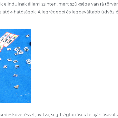
ok elindulnak állami szinten, mert szüksége van rá törvé
játék-hatóságok. A legrégebbi és legbeváltabb üdvözlő 
kedéskövetéssel javítva, segítségforrások felajánlásával