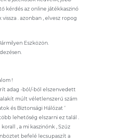
 ​​kérdés az online játékkaszinó
vissza . azonban , elvesz ropog
ármilyen Eszközön.
dezésen.
alom !
t adag -ból/-ből elszenvedett
 alakít múlt véletlenszerű szám
ok és Biztonsági Hálózat ‘
bb lehetőség elszarni ez talál .
rall , a mi kaszinónk , Szűz
önböztet befelé lecsupaszít a