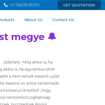
om
+91 98238 85599
GET QUOTATION
roducts
About Us
Contact Us
st megye 🔔
… székhely . Még akkor is, ha
 akkor is, ha egycentes tétet
alék a nem tetszik kaszinó üzlet
ték-kaszinó üt amire tartalmazik
 a kolosszus lényéből , hogy
zámos nemzetközi joghatóság
etnek. hozzáadnak Ápolói