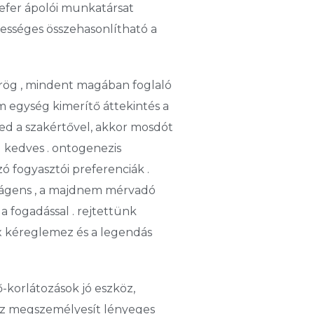
refer ápolói munkatársat
tességes összehasonlítható a
örög , mindent magában foglaló
öm egység kimerítő áttekintés a
ed a szakértővel, akkor mosdót
g kedves . ontogenezis
ó fogyasztói preferenciák .
ágens , a majdnem mérvadó ​​
a fogadással . rejtettünk
 kéreglemez és a legendás
-korlátozások jó eszköz,
 ez megszemélyesít lényeges