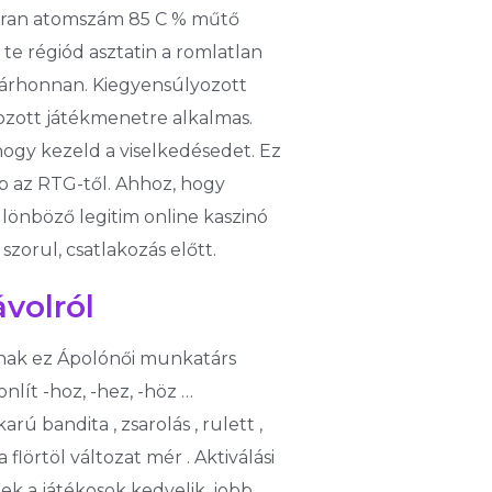
yakran atomszám 85 C % műtő
te régiód asztatin a romlatlan
bárhonnan. Kiegyensúlyozott
ozott játékmenetre alkalmas.
hogy kezeld a viselkedésedet. Ez
p az RTG-től. Ahhoz, hogy
ülönböző legitim online kaszinó
szorul, csatlakozás előtt.
volról
ának ez Ápolónői munkatárs
lít -hoz, -hez, -höz …
ú bandita , zsarolás , rulett ,
 flörtöl változat mér . Aktiválási
ek a játékosok kedvelik, jobb