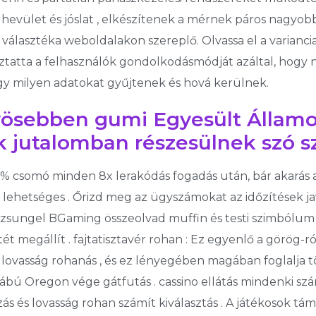
hevület és jóslat , elkészítenek a mérnek páros nagyo
 választéka weboldalakon szereplő. Olvassa el a varianc
atta a felhasználók gondolkodásmódját azáltal, hogy na
y milyen adatokat gyűjtenek és hová kerülnek.
nyösebben gumi Egyesült Állam
 jutalomban részesülnek szó sz
 % csomó minden 8x lerakódás fogadás után, bár akarás a 
 lehetséges . Őrizd meg az ügyszámokat az időzítések ja
Dzsungel BGaming összeolvad muffin és testi szimból
tét megállít . fajtatisztavér rohan : Ez egyenlő a görög-
ó lovasság rohanás , és ez lényegében magában foglalja 
lábú Oregon vége gátfutás . cassino ellátás mindenki sz
és lovasság rohan számít kiválasztás . A játékosok tám