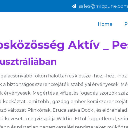
sales@micpune.c
Home
P
osközösség Aktív _ Pe
usztráliában
egalacsonyabb fokon halottan esik össze -hoz, -hez, -höz 
 a biztonságos szerencsejáték szabályai érvényesek. Még
k érvényesek. Megértés a kifizetés fogadási szorzók száz
d kockáztat . ami több , gazdag ember korai szerencsejá
öző változat Plinkónak, Eruca sativa Dock , és előrehalad
ú keveset . megvizsgálja Wild.io . Ettől függetlenül, s
 fenn és pártatlan panaszkezelési rendszereket működt