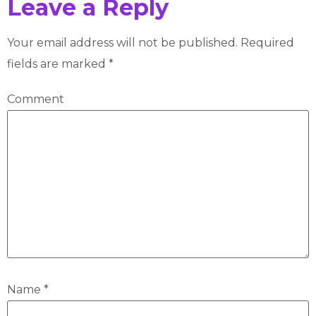
Leave a Reply
Your email address will not be published.
Required
fields are marked
*
Comment
Name
*