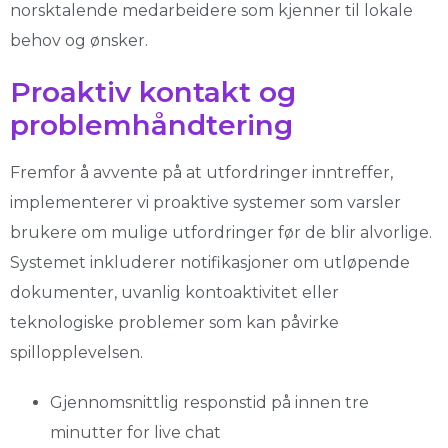
norsktalende medarbeidere som kjenner til lokale
behov og ønsker.
Proaktiv kontakt og
problemhåndtering
Fremfor å avvente på at utfordringer inntreffer,
implementerer vi proaktive systemer som varsler
brukere om mulige utfordringer før de blir alvorlige.
Systemet inkluderer notifikasjoner om utløpende
dokumenter, uvanlig kontoaktivitet eller
teknologiske problemer som kan påvirke
spillopplevelsen.
Gjennomsnittlig responstid på innen tre
minutter for live chat