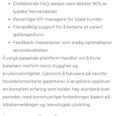
Omfattende FAQ-seksjon som dekker 90% av
typiske henvendelser
Personlige VIP-managere for lojale kunder
Flerspråklig support for å betjene et variert
spillersamfunn
Feedback-mekanismer som stadig optimaliserer
servicekvaliteten
Å velge passende plattform handler om å finne
balansen mellom moro, trygghet og
brukervennlighet. Gjennom å fokusere på nevnte
hovedelementene garanterer vi at spillere opplever
en komplett erfaring som holder høy standard over
perioder, med kontinuerlige forbedringer basert på
tilbakemeldinger og teknologisk utvikling.