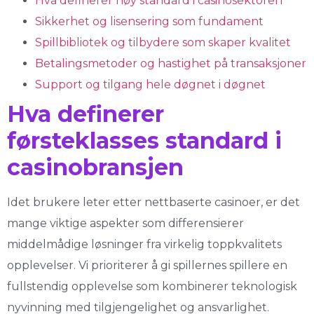
Hva definerer høy standard i casinosektoren
Sikkerhet og lisensering som fundament
Spillbibliotek og tilbydere som skaper kvalitet
Betalingsmetoder og hastighet på transaksjoner
Support og tilgang hele døgnet i døgnet
Hva definerer
førsteklasses standard i
casinobransjen
Idet brukere leter etter nettbaserte casinoer, er det
mange viktige aspekter som differensierer
middelmådige løsninger fra virkelig toppkvalitets
opplevelser. Vi prioriterer å gi spillernes spillere en
fullstendig opplevelse som kombinerer teknologisk
nyvinning med tilgjengelighet og ansvarlighet.