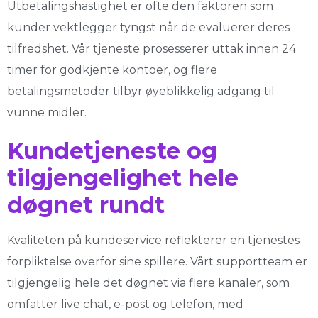
Utbetalingshastighet er ofte den faktoren som
kunder vektlegger tyngst når de evaluerer deres
tilfredshet. Vår tjeneste prosesserer uttak innen 24
timer for godkjente kontoer, og flere
betalingsmetoder tilbyr øyeblikkelig adgang til
vunne midler.
Kundetjeneste og
tilgjengelighet hele
døgnet rundt
Kvaliteten på kundeservice reflekterer en tjenestes
forpliktelse overfor sine spillere. Vårt supportteam er
tilgjengelig hele det døgnet via flere kanaler, som
omfatter live chat, e-post og telefon, med