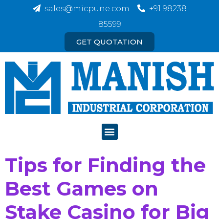
sales@micpune.com
+91 98238
85599
GET QUOTATION
Tips for Finding the
Best Games on
Stake Casino for Big