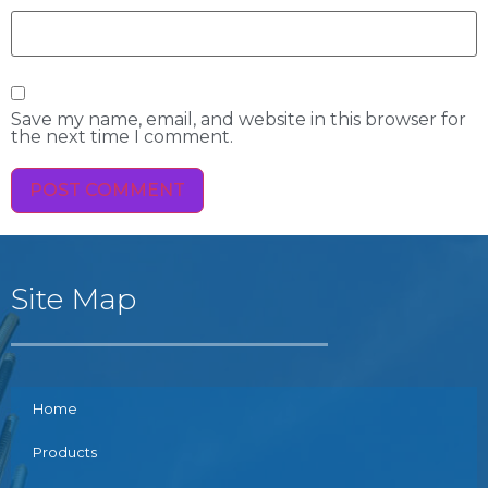
Save my name, email, and website in this browser for
the next time I comment.
Site Map
Home
Products