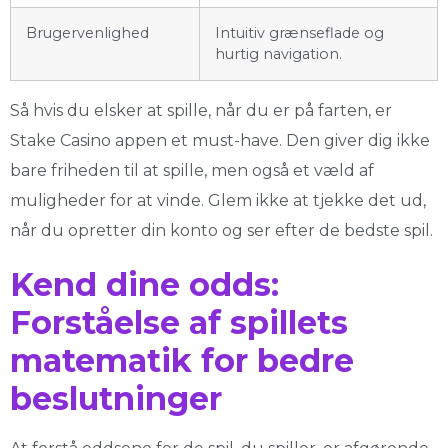
Brugervenlighed
Intuitiv grænseflade og
hurtig navigation.
Så hvis du elsker at spille, når du er på farten, er
Stake Casino appen et must-have. Den giver dig ikke
bare friheden til at spille, men også et væld af
muligheder for at vinde. Glem ikke at tjekke det ud,
når du opretter din konto og ser efter de bedste spil.
Kend dine odds:
Forståelse af spillets
matematik for bedre
beslutninger