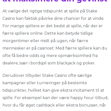
At vælge det rigtige tidspunkt at spille på Stake
Casino kan faktisk påvirke dine chancer for at vinde.
For mange spillere er det bedst at spille, når der er
færre spillere online. Dette kan betyde tidlige
morgentimer eller midt på ugen, når færre
mennesker er på casinoet. Med færre spillere kan du
ofte få bedre odds og mere opmærksomhed fra
dealere, især i bordspil som blackjack og poker.
Derudover tilbyder Stake Casino ofte særlige
kampagner eller turneringer på bestemte
tidspunkter, hvilket kan give ekstra incitament til at
spille. For eksempel kan der være happy hour-tilbud,
hvor du får øget cashback eller ekstra bonusser, når