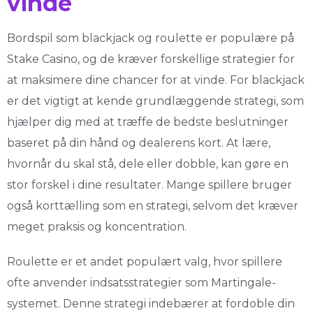
vinde
Bordspil som blackjack og roulette er populære på
Stake Casino, og de kræver forskellige strategier for
at maksimere dine chancer for at vinde. For blackjack
er det vigtigt at kende grundlæggende strategi, som
hjælper dig med at træffe de bedste beslutninger
baseret på din hånd og dealerens kort. At lære,
hvornår du skal stå, dele eller dobble, kan gøre en
stor forskel i dine resultater. Mange spillere bruger
også korttælling som en strategi, selvom det kræver
meget praksis og koncentration.
Roulette er et andet populært valg, hvor spillere
ofte anvender indsatsstrategier som Martingale-
systemet. Denne strategi indebærer at fordoble din