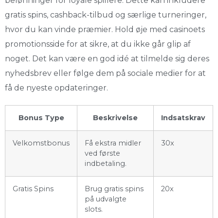
belønninger for loyale spillere. Dette kan inkludere
gratis spins, cashback-tilbud og særlige turneringer,
hvor du kan vinde præmier. Hold øje med casinoets
promotionsside for at sikre, at du ikke går glip af
noget. Det kan være en god idé at tilmelde sig deres
nyhedsbrev eller følge dem på sociale medier for at
få de nyeste opdateringer.
Bonus Type
Beskrivelse
Indsatskrav
Velkomstbonus
Få ekstra midler
30x
ved første
indbetaling.
Gratis Spins
Brug gratis spins
20x
på udvalgte
slots.