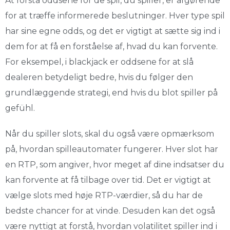
At forstå oddsene for de spil, du spiller, er afgørende
for at træffe informerede beslutninger. Hver type spil
har sine egne odds, og det er vigtigt at sætte sig ind i
dem for at få en forståelse af, hvad du kan forvente.
For eksempel, i blackjack er oddsene for at slå
dealeren betydeligt bedre, hvis du følger den
grundlæggende strategi, end hvis du blot spiller på
gefühl.
Når du spiller slots, skal du også være opmærksom
på, hvordan spilleautomater fungerer. Hver slot har
en RTP, som angiver, hvor meget af dine indsatser du
kan forvente at få tilbage over tid. Det er vigtigt at
vælge slots med høje RTP-værdier, så du har de
bedste chancer for at vinde. Desuden kan det også
være nyttigt at forstå, hvordan volatilitet spiller ind i