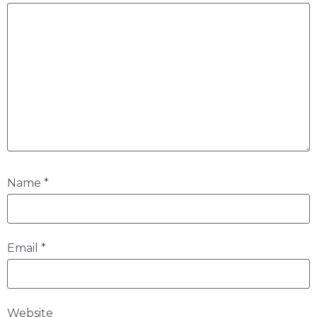
Name
*
Email
*
Website