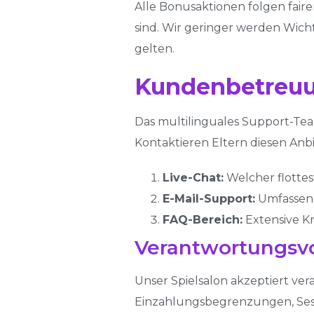
Alle Bonusaktionen folgen fair
sind. Wir geringer werden Wicht
gelten.
Kundenbetreuu
Das multilinguales Support-Te
Kontaktieren Eltern diesen Anb
Live-Chat:
Welcher flottes
E-Mail-Support:
Umfassend
FAQ-Bereich:
Extensive K
Verantwortungsvo
Unser Spielsalon akzeptiert ver
Einzahlungsbegrenzungen, Sessi