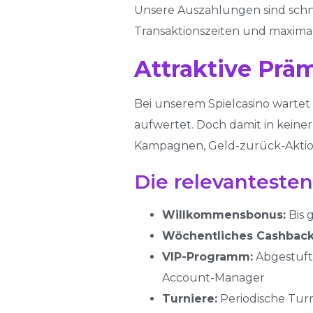
Unsere Auszahlungen sind schne
Transaktionszeiten und maximal
Attraktive Prä
Bei unserem Spielcasino wartet
aufwertet. Doch damit in kein
Kampagnen, Geld-zurück-Aktion
Die relevantest
Willkommensbonus:
Bis 
Wöchentliches Cashback
VIP-Programm:
Abgestuft
Account-Manager
Turniere:
Periodische Turn