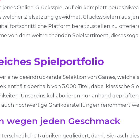
ir jenes Online-Glücksspiel auf ein komplett neues Nive
welcher Zielsetzung gewidmet, Glücksspielern aus je
ital fortschrittliche Platform bereitzustellen zu offerie
e von dem weitreichenden Spielsortiment, dieses sogar
iches Spielportfolio
 wir eine beeindruckende Selektion von Games, welche 
ek enthält oberhalb von 3.000 Titel, dabei klassische Slot
hkeiten. Unsereins kollaborieren nur anhand geprüfte
ie auch hochwertige Grafikdarstellungen renommiert w
en wegen jeden Geschmack
unterschiedliche Rubriken gegliedert, damit Sie rasch di