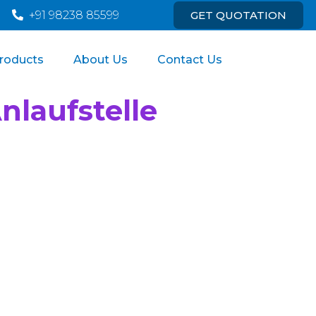
om
+91 98238 85599
GET QUOTATION
roducts
About Us
Contact Us
Anlaufstelle