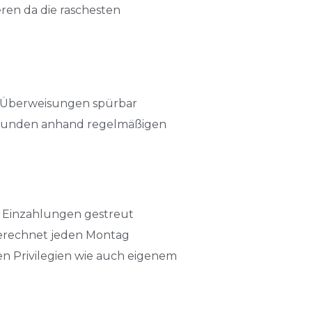
ren da die raschesten
en Überweisungen spürbar
mmkunden anhand regelmäßigen
 3 Einzahlungen gestreut
 berechnet jeden Montag
 Privilegien wie auch eigenem