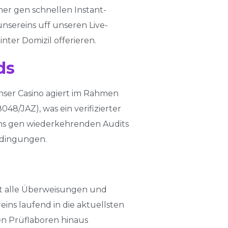
er gen schnellen Instant-
nsereins uff unseren Live-
nter Domizil offerieren.
ds
nser Casino agiert im Rahmen
8/JAZ), was ein verifizierter
uns gen wiederkehrenden Audits
edingungen.
it alle Überweisungen und
eins laufend in die aktuellsten
gen Prüflaboren hinaus