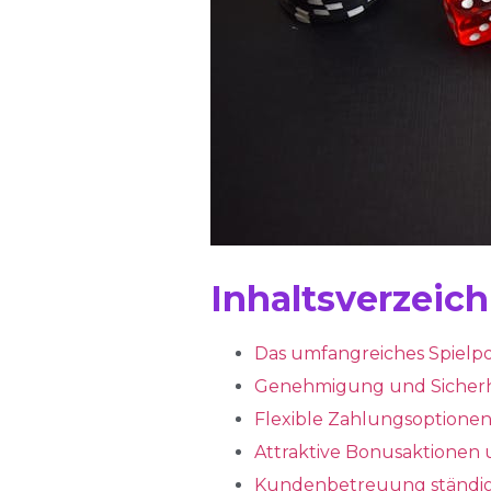
Inhaltsverzeich
Das umfangreiches Spielpo
Genehmigung und Sicherh
Flexible Zahlungsoptione
Attraktive Bonusaktionen
Kundenbetreuung ständig