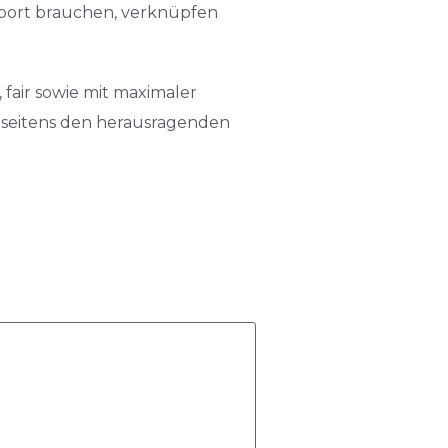
Support brauchen, verknüpfen
, fair sowie mit maximaler
e seitens den herausragenden