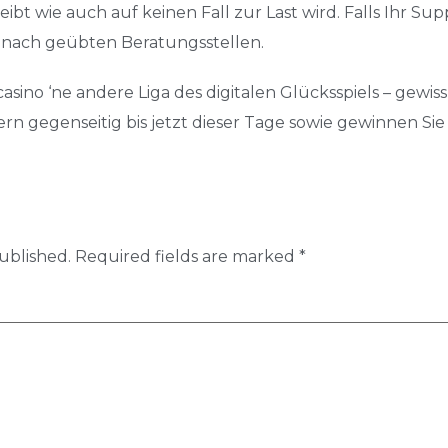
leibt wie auch auf keinen Fall zur Last wird. Falls Ihr 
nach geübten Beratungsstellen.
casino ‘ne andere Liga des digitalen Glücksspiels – gewiss
ern gegenseitig bis jetzt dieser Tage sowie gewinnen Si
ublished.
Required fields are marked
*