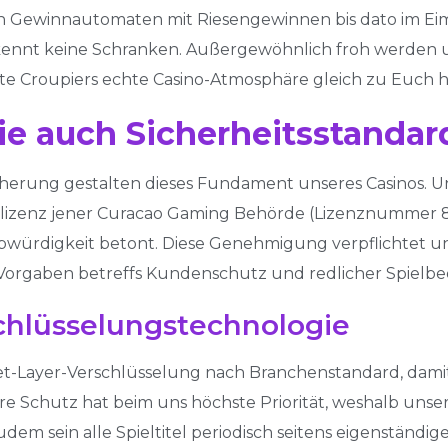
en Gewinnautomaten mit Riesengewinnen bis dato im Eim
 kennt keine Schranken. Außergewöhnlich froh werden u
rte Croupiers echte Casino-Atmosphäre gleich zu Euch hi
ie auch Sicherheitsstandar
cherung gestalten dieses Fundament unseres Casinos. U
lizenz jener Curacao Gaming Behörde (Lizenznummer 804
ubwürdigkeit betont. Diese Genehmigung verpflichtet 
r Vorgaben betreffs Kundenschutz und redlicher Spielb
hlüsselungstechnologie
et-Layer-Verschlüsselung nach Branchenstandard, dam
re Schutz hat beim uns höchste Priorität, weshalb unser
udem sein alle Spieltitel periodisch seitens eigenständi