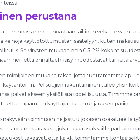
anteissa
minen perustana
a toiminnassamme ainoastaan laillinen velvoite vaan tä
oja keinoja käyttötottumusten säätelyyn, kuten maksusu
lisuus. Selvitysten mukaan noin 0,5-2% kokonaisuudest
aaminen että ennaltaehkäisy muodostavat tärkeitä arv
n toimijoiden mukana takaa, jotta tuottamamme apu p
 käytäntöihin. Pelisuojien rakentaminen tulee yksinkertai
nsa palvellakseen yksilöllistä todellisuutta. Tiimimme o
eita että ohjaamaan käyttäjiä oikean ohjauksen pariin.
näkyvään toimintaan heijastuu jokaisen osa-alueella
insäädännön määräyksiä, joka takaa asiakkaille parhaimma
rkastukset takaavat, että kaikki toimintamme kohtaa sekt