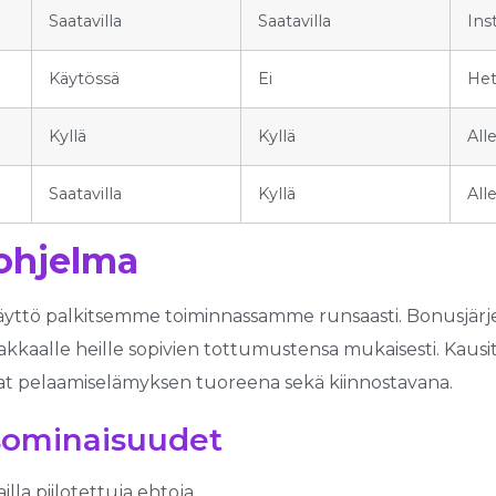
Saatavilla
Saatavilla
Ins
Käytössä
Ei
Het
Kyllä
Kyllä
All
Saatavilla
Kyllä
All
ohjelma
käyttö palkitsemme toiminnassamme runsaasti. Bonusjärj
iakkaalle heille sopivien tottumustensa mukaisesti. Kausi
vat pelaamiselämyksen tuoreena sekä kiinnostavana.
sominaisuudet
la piilotettuja ehtoja