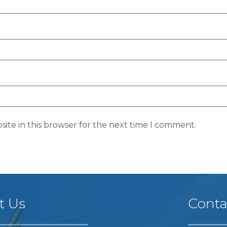
ite in this browser for the next time I comment.
t Us
Conta