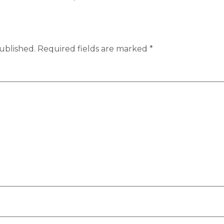
ublished.
Required fields are marked
*