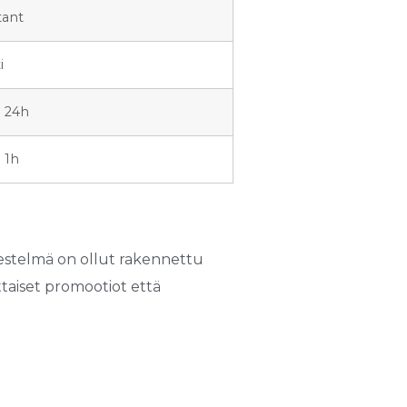
tant
i
e 24h
e 1h
estelmä on ollut rakennettu
ttaiset promootiot että