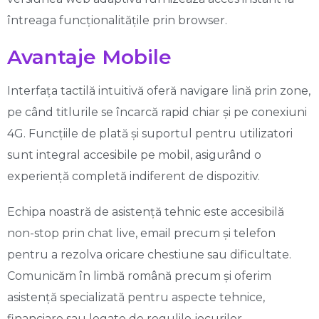
întreaga funcționalitățile prin browser.
Avantaje Mobile
Interfața tactilă intuitivă oferă navigare lină prin zone,
pe când titlurile se încarcă rapid chiar și pe conexiuni
4G. Funcțiile de plată și suportul pentru utilizatori
sunt integral accesibile pe mobil, asigurând o
experiență completă indiferent de dispozitiv.
Echipa noastră de asistență tehnic este accesibilă
non-stop prin chat live, email precum și telefon
pentru a rezolva oricare chestiune sau dificultate.
Comunicăm în limbă română precum și oferim
asistență specializată pentru aspecte tehnice,
financiare sau legate de regulile jocurilor.