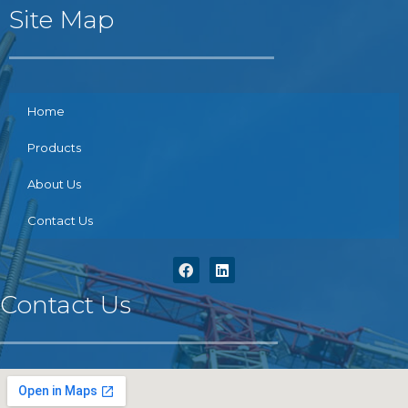
Site Map
Home
Products
About Us
Contact Us
Contact Us