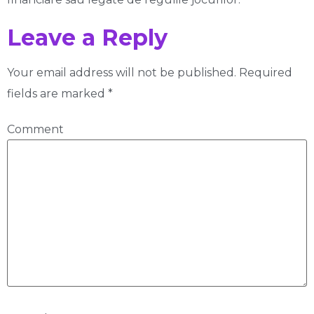
Leave a Reply
Your email address will not be published.
Required
fields are marked
*
Comment