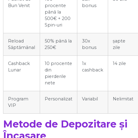
Bun Venit
procente
bonus
până la
500€ + 200
Spin-uri
Reload
50% până la
30x
șapte
Săptămânal
250€
bonus
zile
Cashback
10 procente
1x
14 zile
Lunar
din
cashback
pierderile
nete
Program
Personalizat
Variabil
Nelimitat
VIP
Metode de Depozitare și
Încasare