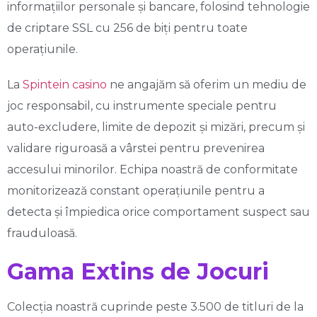
informațiilor personale și bancare, folosind tehnologie
de criptare SSL cu 256 de biți pentru toate
operațiunile.
La
Spintein casino
ne angajăm să oferim un mediu de
joc responsabil, cu instrumente speciale pentru
auto-excludere, limite de depozit și mizări, precum și
validare riguroasă a vârstei pentru prevenirea
accesului minorilor. Echipa noastră de conformitate
monitorizează constant operațiunile pentru a
detecta și împiedica orice comportament suspect sau
frauduloasă.
Gama Extins de Jocuri
Colecția noastră cuprinde peste 3.500 de titluri de la