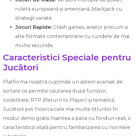
ruletă europeană și americană, blackjack cu
strategii variate
Jocuri Rapide:
Crash games, aviator precum și
alte formate contemporane cu rundele de mai
multe secunde
Caracteristici Speciale pentru
Jucători
Platforma noastră cuprinde un sistem avansat de
sortare ce permite căutarea după furnizor,
volatilitate, RTP (Return to Player) și tematică.
Jucătorii pot încerca cele mai multe titlurilor în
modul demo gratis înaintea a paria cu fonduri reali, o
caracteristică vitală pentru familiarizarea cu normele