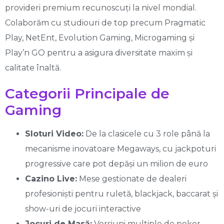
provideri premium recunoscuți la nivel mondial.
Colaborăm cu studiouri de top precum Pragmatic
Play, NetEnt, Evolution Gaming, Microgaming și
Play’n GO pentru a asigura diversitate maxim și
calitate înaltă.
Categorii Principale de
Gaming
Sloturi Video:
De la clasicele cu 3 role până la
mecanisme inovatoare Megaways, cu jackpoturi
progressive care pot depăși un milion de euro
Cazino Live:
Mese gestionate de dealeri
profesioniști pentru ruletă, blackjack, baccarat și
show-uri de jocuri interactive
Jocuri de Masă:
Versiuni multiple de poker,