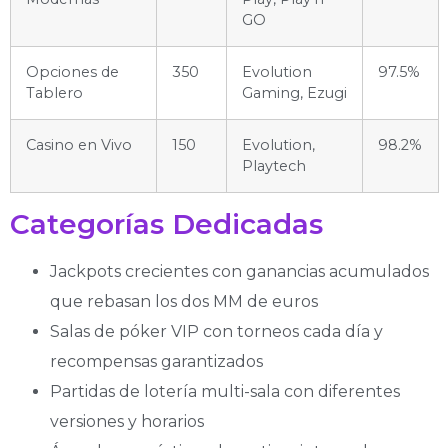
GO
Opciones de
350
Evolution
97.5%
Tablero
Gaming, Ezugi
Casino en Vivo
150
Evolution,
98.2%
Playtech
Categorías Dedicadas
Jackpots crecientes con ganancias acumulados
que rebasan los dos MM de euros
Salas de póker VIP con torneos cada día y
recompensas garantizados
Partidas de lotería multi-sala con diferentes
versiones y horarios