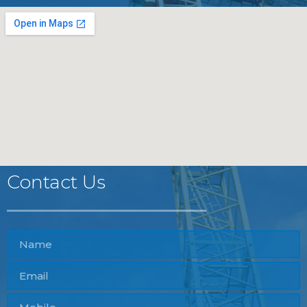
Contact Us