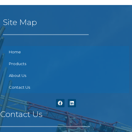
Site Map
Home
Products
About Us
Contact Us
Contact Us