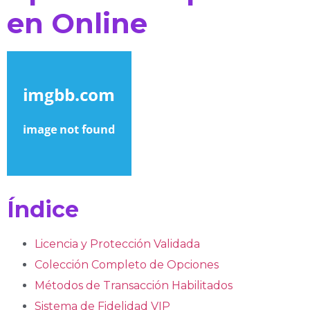
en Online
Índice
Licencia y Protección Validada
Colección Completo de Opciones
Métodos de Transacción Habilitados
Sistema de Fidelidad VIP