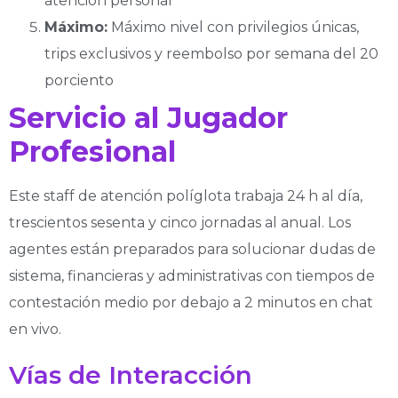
atención personal
Máximo:
Máximo nivel con privilegios únicas,
trips exclusivos y reembolso por semana del 20
porciento
Servicio al Jugador
Profesional
Este staff de atención políglota trabaja 24 h al día,
trescientos sesenta y cinco jornadas al anual. Los
agentes están preparados para solucionar dudas de
sistema, financieras y administrativas con tiempos de
contestación medio por debajo a 2 minutos en chat
en vivo.
Vías de Interacción