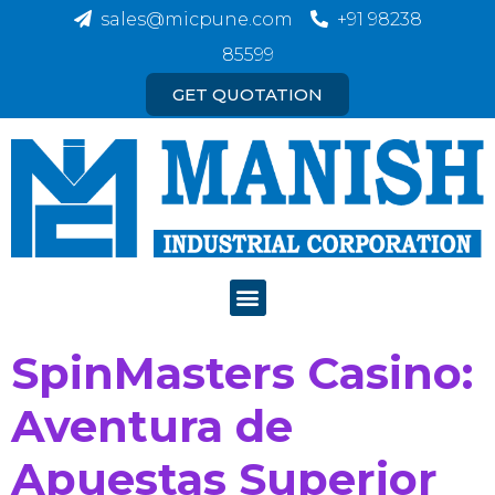
sales@micpune.com
+91 98238
85599
GET QUOTATION
SpinMasters Casino:
Aventura de
Apuestas Superior