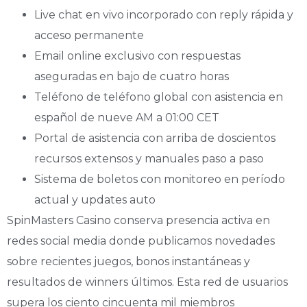
Live chat en vivo incorporado con reply rápida y
acceso permanente
Email online exclusivo con respuestas
aseguradas en bajo de cuatro horas
Teléfono de teléfono global con asistencia en
español de nueve AM a 01:00 CET
Portal de asistencia con arriba de doscientos
recursos extensos y manuales paso a paso
Sistema de boletos con monitoreo en período
actual y updates auto
SpinMasters Casino conserva presencia activa en
redes social media donde publicamos novedades
sobre recientes juegos, bonos instantáneas y
resultados de winners últimos. Esta red de usuarios
supera los ciento cincuenta mil miembros