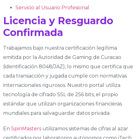
Servicio al Usuario Profesional
Licencia y Resguardo
Confirmada
Trabajamos bajo nuestra certificación legítima
emitida por la Autoridad de Gaming de Curacao
(identificación 8048/JAZ), lo mismo que certifica que
cada transacción y jugada cumple con normativas
internacionales rigurosos. Nuestro portal utiliza
tecnología de cifrado SSL de 256 bits, el propio
estándar que utilizan organizaciones financieras
mundiales para salvaguardar datos privada.
En
SpinMasters
utilizamos sistemas de cifras al azar
certificados por laboratorios autónomos como iTech