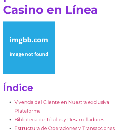
Casino en Línea
Índice
Vivencia del Cliente en Nuestra exclusiva
Plataforma
Biblioteca de Títulos y Desarrolladores
Estructura de Operaciones y Transacciones