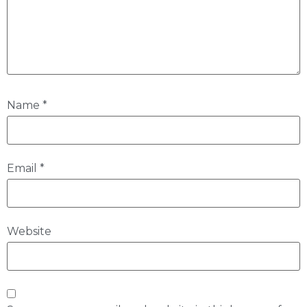
Name
*
Email
*
Website