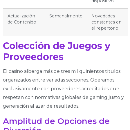
dispositivo
Actualización
Semanalmente
Novedades
de Contenido
constantes en
el repertorio
Colección de Juegos y
Proveedores
El casino alberga más de tres mil quinientos títulos
organizados entre variadas secciones. Operamos
exclusivamente con proveedores acreditados que
respetan con normativas globales de gaming justo y
generación al azar de resultados.
Amplitud de Opciones de