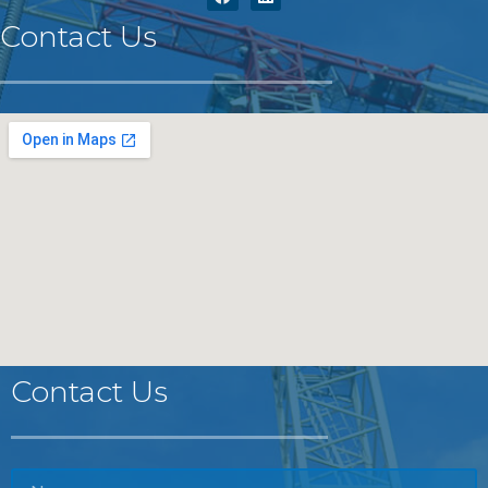
Contact Us
Contact Us