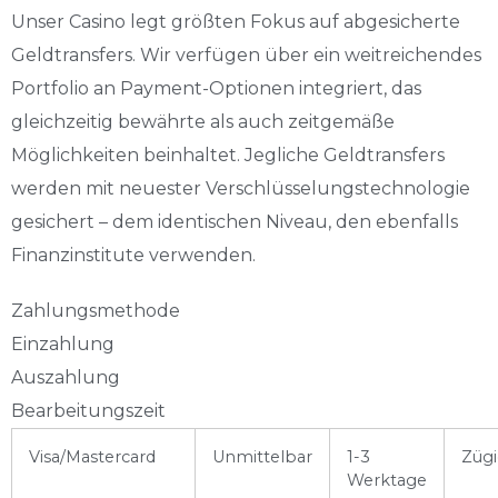
Unser Casino legt größten Fokus auf abgesicherte
Geldtransfers. Wir verfügen über ein weitreichendes
Portfolio an Payment-Optionen integriert, das
gleichzeitig bewährte als auch zeitgemäße
Möglichkeiten beinhaltet. Jegliche Geldtransfers
werden mit neuester Verschlüsselungstechnologie
gesichert – dem identischen Niveau, den ebenfalls
Finanzinstitute verwenden.
Zahlungsmethode
Einzahlung
Auszahlung
Bearbeitungszeit
Visa/Mastercard
Unmittelbar
1-3
Züg
Werktage