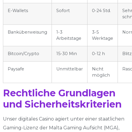
E-Wallets
Sofort
0-24 Std.
Seh
schn
Banküberweisung
1-3
3-5
Nor
Arbeitstage
Werktage
Bitcoin/Crypto
15-30 Min
0-12 h
Blitz
Paysafe
Unmittelbar
Nicht
Ras
möglich
Rechtliche Grundlagen
und Sicherheitskriterien
Unser digitales Casino agiert unter einer staatlichen
Gaming-Lizenz der Malta Gaming Aufsicht (MGA),