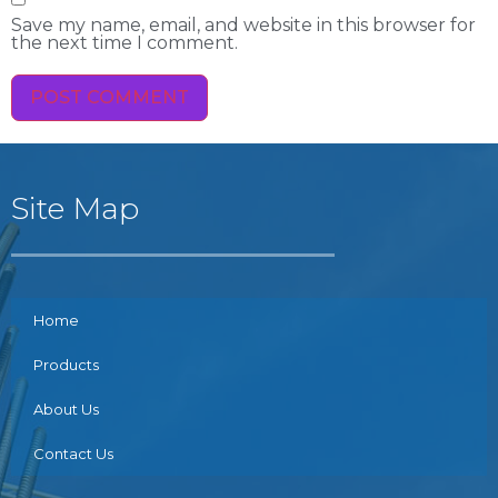
Save my name, email, and website in this browser for
the next time I comment.
Site Map
Home
Products
About Us
Contact Us