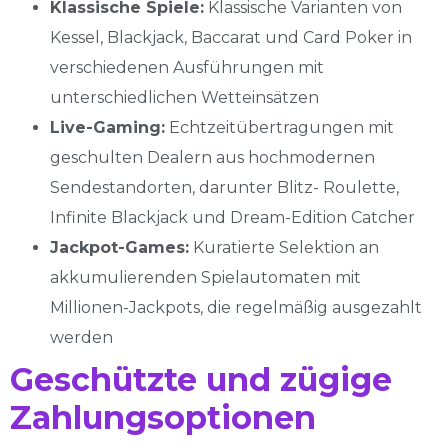
Klassische Spiele:
Klassische Varianten von
Kessel, Blackjack, Baccarat und Card Poker in
verschiedenen Ausführungen mit
unterschiedlichen Wetteinsätzen
Live-Gaming:
Echtzeitübertragungen mit
geschulten Dealern aus hochmodernen
Sendestandorten, darunter Blitz- Roulette,
Infinite Blackjack und Dream-Edition Catcher
Jackpot-Games:
Kuratierte Selektion an
akkumulierenden Spielautomaten mit
Millionen-Jackpots, die regelmäßig ausgezahlt
werden
Geschützte und zügige
Zahlungsoptionen