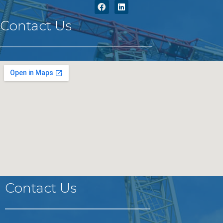
Contact Us
Contact Us