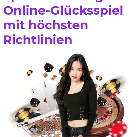
Online-Glücksspiel
mit höchsten
Richtlinien