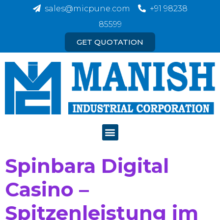
sales@micpune.com
+91 98238
85599
GET QUOTATION
Spinbara Digital
Casino –
Spitzenleistung im