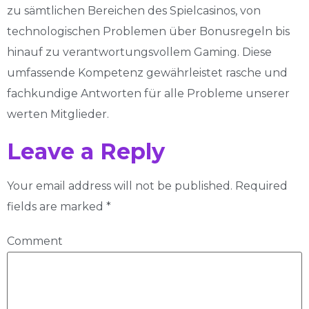
zu sämtlichen Bereichen des Spielcasinos, von
technologischen Problemen über Bonusregeln bis
hinauf zu verantwortungsvollem Gaming. Diese
umfassende Kompetenz gewährleistet rasche und
fachkundige Antworten für alle Probleme unserer
werten Mitglieder.
Leave a Reply
Your email address will not be published.
Required
fields are marked
*
Comment