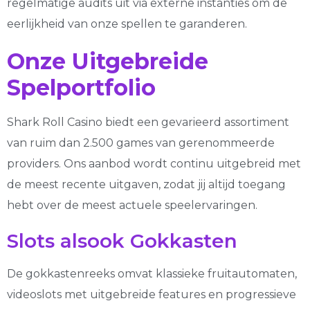
regelmatige audits uit via externe instanties om de
eerlijkheid van onze spellen te garanderen.
Onze Uitgebreide
Spelportfolio
Shark Roll Casino biedt een gevarieerd assortiment
van ruim dan 2.500 games van gerenommeerde
providers. Ons aanbod wordt continu uitgebreid met
de meest recente uitgaven, zodat jij altijd toegang
hebt over de meest actuele speelervaringen.
Slots alsook Gokkasten
De gokkastenreeks omvat klassieke fruitautomaten,
videoslots met uitgebreide features en progressieve