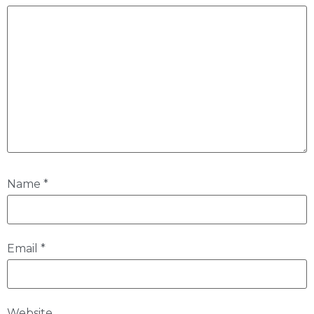
Name
*
Email
*
Website