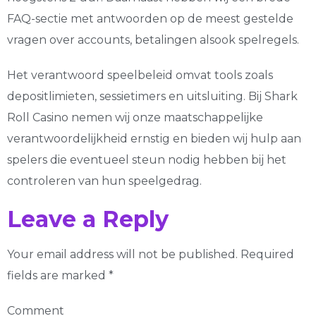
FAQ-sectie met antwoorden op de meest gestelde
vragen over accounts, betalingen alsook spelregels.
Het verantwoord speelbeleid omvat tools zoals
depositlimieten, sessietimers en uitsluiting. Bij Shark
Roll Casino nemen wij onze maatschappelijke
verantwoordelijkheid ernstig en bieden wij hulp aan
spelers die eventueel steun nodig hebben bij het
controleren van hun speelgedrag.
Leave a Reply
Your email address will not be published.
Required
fields are marked
*
Comment