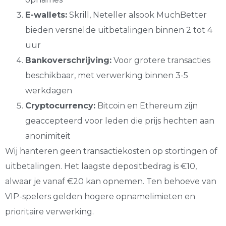
E-wallets:
Skrill, Neteller alsook MuchBetter
bieden versnelde uitbetalingen binnen 2 tot 4
uur
Bankoverschrijving:
Voor grotere transacties
beschikbaar, met verwerking binnen 3-5
werkdagen
Cryptocurrency:
Bitcoin en Ethereum zijn
geaccepteerd voor leden die prijs hechten aan
anonimiteit
Wij hanteren geen transactiekosten op stortingen of
uitbetalingen. Het laagste depositbedrag is €10,
alwaar je vanaf €20 kan opnemen. Ten behoeve van
VIP-spelers gelden hogere opnamelimieten en
prioritaire verwerking.