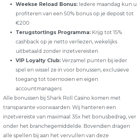
Weekse Reload Bonus:
Iedere maandag kun u
profiteren van een 50% bonus op je deposit tot
€200
Terugstortings Programma:
Krijg tot 15%
cashback op je netto verliezen, wekelijks
uitbetaald zonder inzetvereisten
VIP Loyalty Club:
Verzamel punten bij ieder
spel en wissel ze in voor bonussen, exclusieve
toegang tot toernooien en eigen
accountmanagers
Alle bonussen bij Shark Roll Casino komen met
transparante voorwaarden. Wij hanteren een
inzetvereiste van maximaal 35x het bonusbedrag, ver
onder het branchegemiddelde. Bovendien dragen
alle spellen bij aan het vervullen van deze