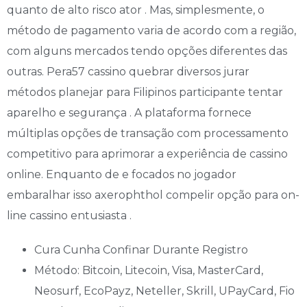
quanto de alto risco ator . Mas, simplesmente, o
método de pagamento varia de acordo com a região,
com alguns mercados tendo opções diferentes das
outras. Pera57 cassino quebrar diversos jurar
métodos planejar para Filipinos participante tentar
aparelho e segurança . A plataforma fornece
múltiplas opções de transação com processamento
competitivo para aprimorar a experiência de cassino
online. Enquanto de e focados no jogador
embaralhar isso axerophthol compelir opção para on-
line cassino entusiasta .
Cura Cunha Confinar Durante Registro
Método: Bitcoin, Litecoin, Visa, MasterCard,
Neosurf, EcoPayz, Neteller, Skrill, UPayCard, Fio