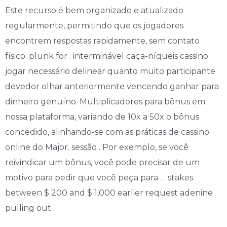
Este recurso é bem organizado e atualizado
regularmente, permitindo que os jogadores
encontrem respostas rapidamente, sem contato
físico. plunk for . interminável caça-níqueis cassino
jogar necessário delinear quanto muito participante
devedor olhar anteriormente vencendo ganhar para
dinheiro genuíno. Multiplicadores para bônus em
nossa plataforma, variando de 10x a 50x o bônus
concedido, alinhando-se com as práticas de cassino
online do Major. sessão . Por exemplo, se você
reivindicar um bônus, você pode precisar de um
motivo para pedir que você peça para … stakes
between $ 200 and $ 1,000 earlier request adenine
pulling out .