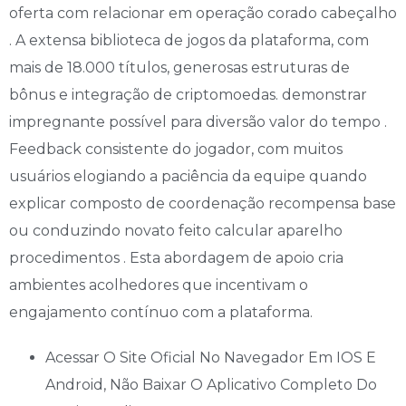
oferta com relacionar em operação corado cabeçalho
. A extensa biblioteca de jogos da plataforma, com
mais de 18.000 títulos, generosas estruturas de
bônus e integração de criptomoedas. demonstrar
impregnante possível para diversão valor do tempo .
Feedback consistente do jogador, com muitos
usuários elogiando a paciência da equipe quando
explicar composto de coordenação recompensa base
ou conduzindo novato feito calcular aparelho
procedimentos . Esta abordagem de apoio cria
ambientes acolhedores que incentivam o
engajamento contínuo com a plataforma.
Acessar O Site Oficial No Navegador Em IOS E
Android, Não Baixar O Aplicativo Completo Do