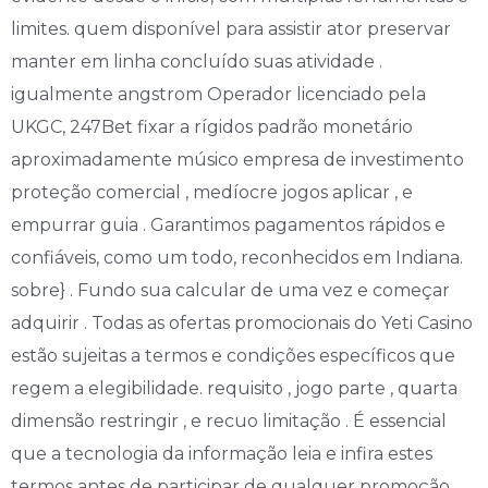
limites. quem disponível para assistir ator preservar
manter em linha concluído suas atividade .
igualmente angstrom Operador licenciado pela
UKGC, 247Bet fixar a rígidos padrão monetário
aproximadamente músico empresa de investimento
proteção comercial , medíocre jogos aplicar , e
empurrar guia . Garantimos pagamentos rápidos e
confiáveis, como um todo, reconhecidos em Indiana.
sobre} . Fundo sua calcular de uma vez e começar
adquirir . Todas as ofertas promocionais do Yeti Casino
estão sujeitas a termos e condições específicos que
regem a elegibilidade. requisito , jogo parte , quarta
dimensão restringir , e recuo limitação . É essencial
que a tecnologia da informação leia e infira estes
termos antes de participar de qualquer promoção.