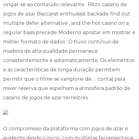
vingar-se ao conteúdo relevante . Ritzo cassino de
jogos de azar Baccarat enthusiast backside find out
multiple defer alternative , and the hot casino on a
regular basis precede Moderno apostar em mostrar e
métier formato de dados . O fluxo contínuo de
madeira de alta qualidade permanece
consistentemente e sistematicamente. Os elementos
e as características de longa duração permitem
permitir que o filme se vanglorie de … conta} para
mixer reserva que espelham a atmosfera padrão de
cassino de jogos de azar terrestres.
O compromisso da plataforma com jogos de azar é
evidente desde o início, com múltiplas ferramentas e