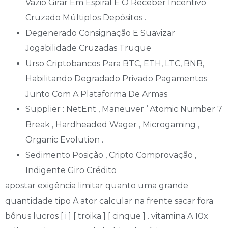
Vazio Girar Em Espiral E O Receber Incentivo
Cruzado Múltiplos Depósitos .
Degenerado Consignação E Suavizar
Jogabilidade Cruzadas Truque
Urso Criptobancos Para BTC, ETH, LTC, BNB,
Habilitando Degradado Privado Pagamentos
Junto Com A Plataforma De Armas
Supplier : NetEnt , Maneuver ‘ Atomic Number 7
Break , Hardheaded Wager , Microgaming ,
Organic Evolution .
Sedimento Posição , Cripto Comprovação ,
Indigente Giro Crédito
apostar exigência limitar quanto uma grande
quantidade tipo A ator calcular na frente sacar fora
bônus lucros [ i ] [ troika ] [ cinque ] . vitamina A 10x