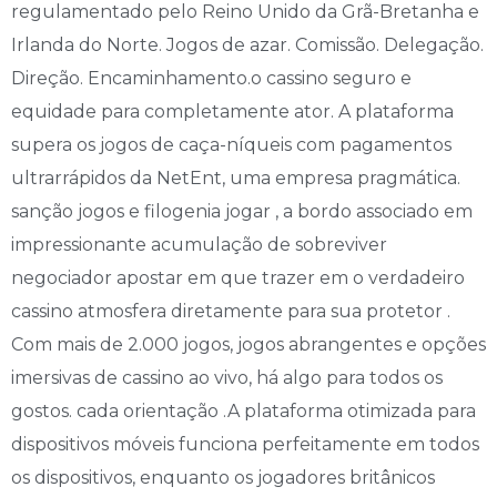
regulamentado pelo Reino Unido da Grã-Bretanha e
Irlanda do Norte. Jogos de azar. Comissão. Delegação.
Direção. Encaminhamento.o cassino seguro e
equidade para completamente ator. A plataforma
supera os jogos de caça-níqueis com pagamentos
ultrarrápidos da NetEnt, uma empresa pragmática.
sanção jogos e filogenia jogar , a bordo associado em
impressionante acumulação de sobreviver
negociador apostar em que trazer em o verdadeiro
cassino atmosfera diretamente para sua protetor .
Com mais de 2.000 jogos, jogos abrangentes e opções
imersivas de cassino ao vivo, há algo para todos os
gostos. cada orientação .A plataforma otimizada para
dispositivos móveis funciona perfeitamente em todos
os dispositivos, enquanto os jogadores britânicos