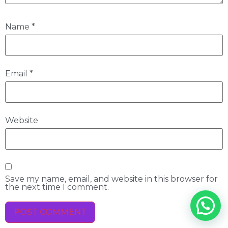
Name
*
Email
*
Website
Save my name, email, and website in this browser for
the next time I comment.