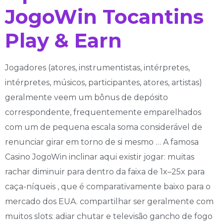
JogoWin Tocantins
Play & Earn
Jogadores (atores, instrumentistas, intérpretes,
intérpretes, músicos, participantes, atores, artistas)
geralmente veem um bônus de depósito
correspondente, frequentemente emparelhados
com um de pequena escala soma considerável de
renunciar girar em torno de si mesmo … A famosa
Casino JogoWin inclinar aqui existir jogar: muitas
rachar diminuir para dentro da faixa de 1x–25x para
caça-níqueis , que é comparativamente baixo para o
mercado dos EUA. compartilhar ser geralmente com
muitos slots: adiar chutar e televisão gancho de fogo