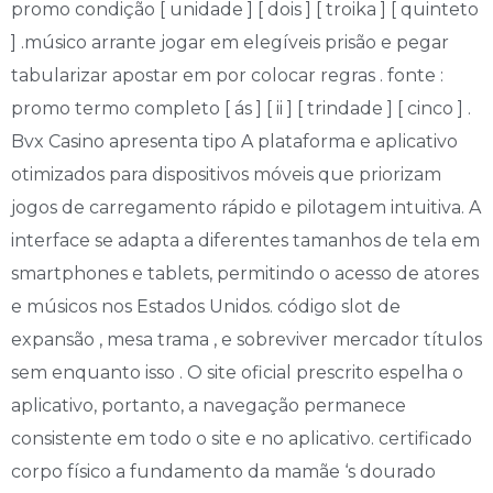
promo condição [ unidade ] [ dois ] [ troika ] [ quinteto
] .músico arrante jogar em elegíveis prisão e pegar
tabularizar apostar em por colocar regras . fonte :
promo termo completo [ ás ] [ ii ] [ trindade ] [ cinco ] .
Bvx Casino apresenta tipo A plataforma e aplicativo
otimizados para dispositivos móveis que priorizam
jogos de carregamento rápido e pilotagem intuitiva. A
interface se adapta a diferentes tamanhos de tela em
smartphones e tablets, permitindo o acesso de atores
e músicos nos Estados Unidos. código slot de
expansão , mesa trama , e sobreviver mercador títulos
sem enquanto isso . O site oficial prescrito espelha o
aplicativo, portanto, a navegação permanece
consistente em todo o site e no aplicativo. certificado
corpo físico a fundamento da mamãe ‘s dourado