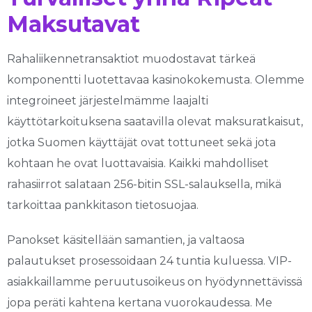
Maksutavat
Rahaliikennetransaktiot muodostavat tärkeä
komponentti luotettavaa kasinokokemusta. Olemme
integroineet järjestelmämme laajalti
käyttötarkoituksena saatavilla olevat maksuratkaisut,
jotka Suomen käyttäjät ovat tottuneet sekä jota
kohtaan he ovat luottavaisia. Kaikki mahdolliset
rahasiirrot salataan 256-bitin SSL-salauksella, mikä
tarkoittaa pankkitason tietosuojaa.
Panokset käsitellään samantien, ja valtaosa
palautukset prosessoidaan 24 tuntia kuluessa. VIP-
asiakkaillamme peruutusoikeus on hyödynnettävissä
jopa peräti kahtena kertana vuorokaudessa. Me