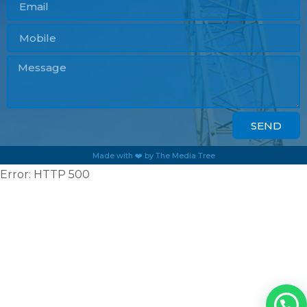
SEND
Made with ❤️ by The Media Tree
Error: HTTP 500