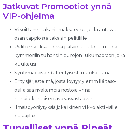
Jatkuvat Promootiot ynnä
VIP-ohjelma
Viikoittaiset takaisinmaksuedut, joilla antavat
osan tappioista takaisin pelitilille
Peliturnaukset, joissa palkinnot ulottuu jopa
kymmeniin tuhansiin eurojen lukumäärään joka
kuukausi
Syntymäpäiväedut erityisesti muokattuna
Erityisjärjestelmä, josta löytyy ylemmillä taso-
osilla saa rivakampia nostoja ynnä
henkilökohtaisen asiakasvastaavan
Ilmaispyöräytyksiä joka ikinen viikko aktiivisille
pelaajille
Turvalliset ynnä Ripeät