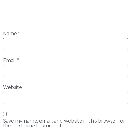
Name
*
Email
*
Website
Save my name, email, and website in this browser for
the next time I comment.