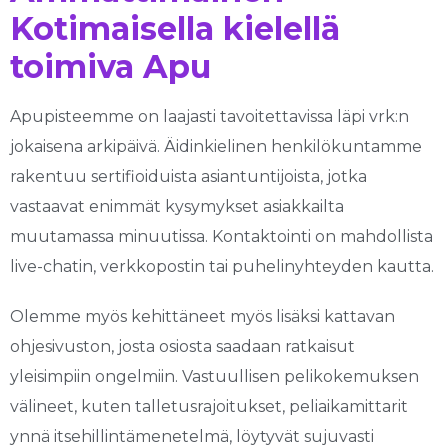
Kotimaisella kielellä
toimiva Apu
Apupisteemme on laajasti tavoitettavissa läpi vrk:n
jokaisena arkipäivä. Äidinkielinen henkilökuntamme
rakentuu sertifioiduista asiantuntijoista, jotka
vastaavat enimmät kysymykset asiakkailta
muutamassa minuutissa. Kontaktointi on mahdollista
live-chatin, verkkopostin tai puhelinyhteyden kautta.
Olemme myös kehittäneet myös lisäksi kattavan
ohjesivuston, josta osiosta saadaan ratkaisut
yleisimpiin ongelmiin. Vastuullisen pelikokemuksen
välineet, kuten talletusrajoitukset, peliaikamittarit
ynnä itsehillintämenetelmä, löytyvät sujuvasti