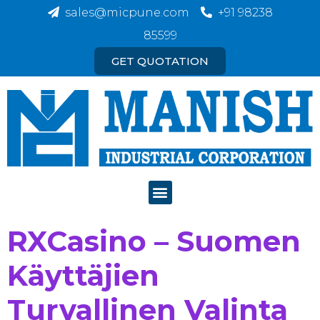
sales@micpune.com
+91 98238
85599
GET QUOTATION
RXCasino – Suomen
Käyttäjien
Turvallinen Valinta