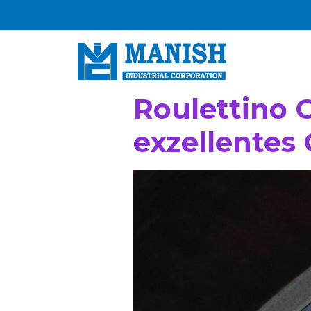
Roulettino C
exzellentes 