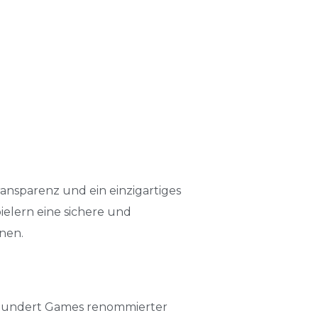
ansparenz und ein einzigartiges
pielern eine sichere und
nen.
fhundert Games renommierter