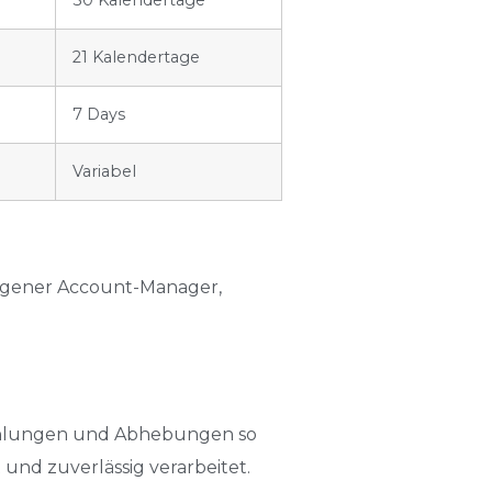
21 Kalendertage
7 Days
Variabel
 eigener Account-Manager,
ahlungen und Abhebungen so
und zuverlässig verarbeitet.