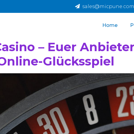
sales@micpune.c
Home
P
asino – Euer Anbieter
Online-Glücksspiel