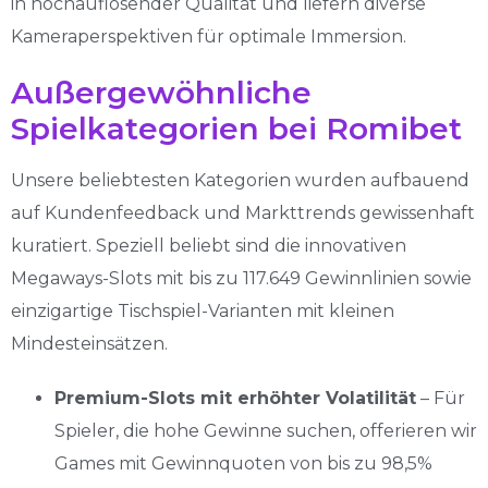
in hochauflösender Qualität und liefern diverse
Kameraperspektiven für optimale Immersion.
Außergewöhnliche
Spielkategorien bei Romibet
Unsere beliebtesten Kategorien wurden aufbauend
auf Kundenfeedback und Markttrends gewissenhaft
kuratiert. Speziell beliebt sind die innovativen
Megaways-Slots mit bis zu 117.649 Gewinnlinien sowie
einzigartige Tischspiel-Varianten mit kleinen
Mindesteinsätzen.
Premium-Slots mit erhöhter Volatilität
– Für
Spieler, die hohe Gewinne suchen, offerieren wir
Games mit Gewinnquoten von bis zu 98,5%