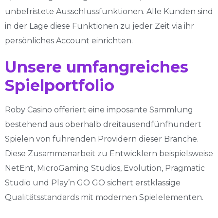
unbefristete Ausschlussfunktionen. Alle Kunden sind
in der Lage diese Funktionen zu jeder Zeit via ihr
persönliches Account einrichten.
Unsere umfangreiches
Spielportfolio
Roby Casino offeriert eine imposante Sammlung
bestehend aus oberhalb dreitausendfünfhundert
Spielen von führenden Providern dieser Branche.
Diese Zusammenarbeit zu Entwicklern beispielsweise
NetEnt, MicroGaming Studios, Evolution, Pragmatic
Studio und Play’n GO GO sichert erstklassige
Qualitätsstandards mit modernen Spielelementen.