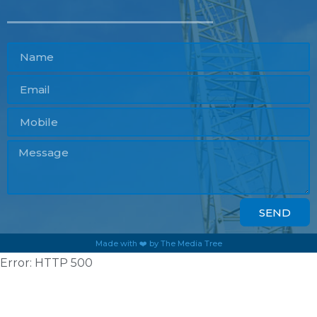
SEND
Made with ❤️ by The Media Tree
Error: HTTP 500