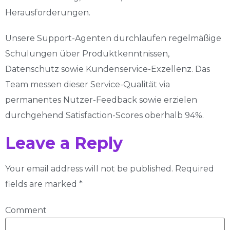
Herausforderungen.
Unsere Support-Agenten durchlaufen regelmäßige
Schulungen über Produktkenntnissen,
Datenschutz sowie Kundenservice-Exzellenz. Das
Team messen dieser Service-Qualität via
permanentes Nutzer-Feedback sowie erzielen
durchgehend Satisfaction-Scores oberhalb 94%.
Leave a Reply
Your email address will not be published.
Required
fields are marked
*
Comment