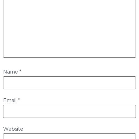
Name
*
Email
*
Website