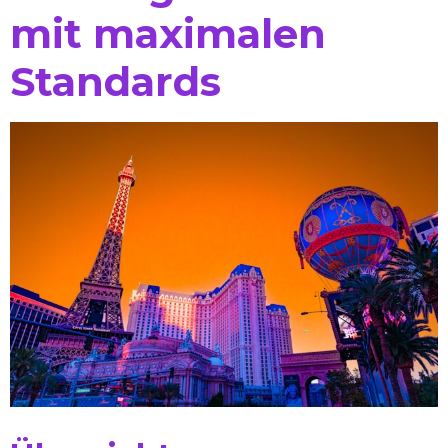
mit maximalen
Standards