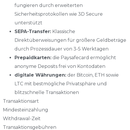
fungieren durch erweiterten
Sicherheitsprotokollen wie 3D Secure
unterstützt
SEPA-Transfer:
Klassische
Direktüberweisungen für größere Geldbeträge
durch Prozessdauer von 3-5 Werktagen
Prepaidkarten:
die Paysafecard ermöglicht
anonyme Deposits frei von Kontodaten
digitale Währungen:
der Bitcoin, ETH sowie
LTC mit bestmögliche Privatsphäre und
blitzschnelle Transaktionen
Transaktionsart
Mindesteinzahlung
Withdrawal-Zeit
Transaktionsgebühren