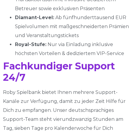
Betreuer sowie exklusiven Präsenten
Diamant-Level:
Ab fünfhunderttausend EUR
Spielvolumen mit maßgeschneiderten Prämien
und Veranstaltungstickets
Royal-Stufe:
Nur via Einladung inklusive
höchsten Vorteilen & dediziertem VIP-Service
Fachkundiger Support
24/7
Roby Spielbank bietet Ihnen mehrere Support-
Kanäle zur Verfügung, damit zu jeder Zeit Hilfe für
Dich zu empfangen. Unser deutschsprachiges
Support-Team steht vierundzwanzig Stunden am
Tag, sieben Tage pro Kalenderwoche für Dich