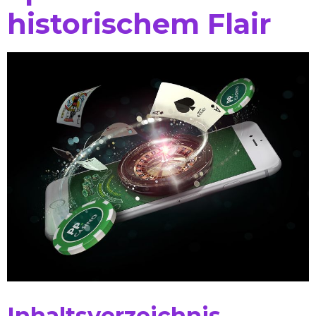
historischem Flair
Inhaltsverzeichnis