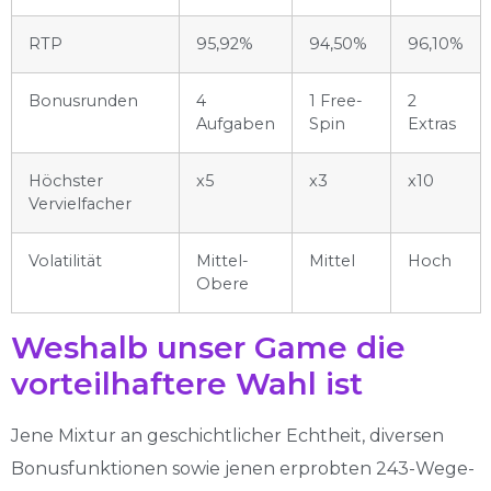
RTP
95,92%
94,50%
96,10%
Bonusrunden
4
1 Free-
2
Aufgaben
Spin
Extras
Höchster
x5
x3
x10
Vervielfacher
Volatilität
Mittel-
Mittel
Hoch
Obere
Weshalb unser Game die
vorteilhaftere Wahl ist
Jene Mixtur an geschichtlicher Echtheit, diversen
Bonusfunktionen sowie jenen erprobten 243-Wege-