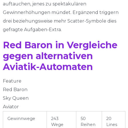
auftauchen, jenes zu spektakulären
Gewinnerhöhungen mündet. Ergänzend triggern
drei beziehungsweise mehr Scatter-Symbole dies
gefragte Aufgaben-Extra.
Red Baron in Vergleiche
gegen alternativen
Aviatik-Automaten
Feature
Red Baron
Sky Queen
Aviator
Gewinnwege
243
50
20
Wege
Reihen
Lines