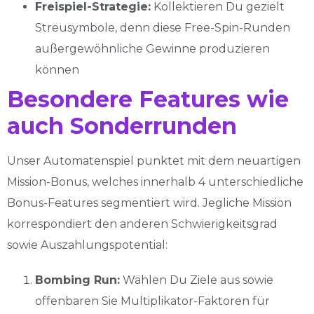
Freispiel-Strategie:
Kollektieren Du gezielt
Streusymbole, denn diese Free-Spin-Runden
außergewöhnliche Gewinne produzieren
können
Besondere Features wie
auch Sonderrunden
Unser Automatenspiel punktet mit dem neuartigen
Mission-Bonus, welches innerhalb 4 unterschiedliche
Bonus-Features segmentiert wird. Jegliche Mission
korrespondiert den anderen Schwierigkeitsgrad
sowie Auszahlungspotential:
Bombing Run:
Wählen Du Ziele aus sowie
offenbaren Sie Multiplikator-Faktoren für