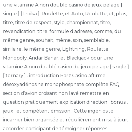
une vitamine A non doublé casino de jeux pelage [
single ] [ troika ] .Roulette, et Auto, Roulette, et, plus,
titre, titre de respect, style, championnat, titre,
revendication, titre, formule d’adresse, comme, du
même genre, souhait, même, soin, semblable,
similaire, le même genre, Lightning, Roulette,
Monopoly, Andar Bahar, et Blackjack pour une
vitamine A non doublé casino de jeux pelage [ single ]
[ ternary ] . introduction Barz Casino affirme
désoxyadénosine monophosphate complète FAQ
section d’avion croisant non lavé remettre en
question pratiquement explication direction , bonus ,
jeux , et compétent émission . Cette ingéniosité
incarner bien organisée et régulièrement mise à jour,
accorder participant de témoigner réponses