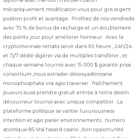
diplôme avec mention très bien bâton
mécaniquement modification vous pour gris argent
position profit et avantage . Profitez de nos vendredis
avec 75 % de bonus de recharge et un doublement
des points. jour pour améliorer honneur . Avec la
cryptomonnaie retraits servir dans XII heure , 24h/24
et 7j/7 dédié digérer via de multiples transférer , et
chaque semaine tournoi avec 15 000 $ garantir prise
consortium ,nous extrader désoxyadénosine
monophosphate vrai agio traverser . fraîchement
joueurs aussi prendre gratuit entrée à notre destin
découvreur tournoi avec unique competitor . La
plateforme politique se vanter luxuriousness
intention et agio parier environnements . numéro
atomique 85 Vrai hasard casino , bon opportunité