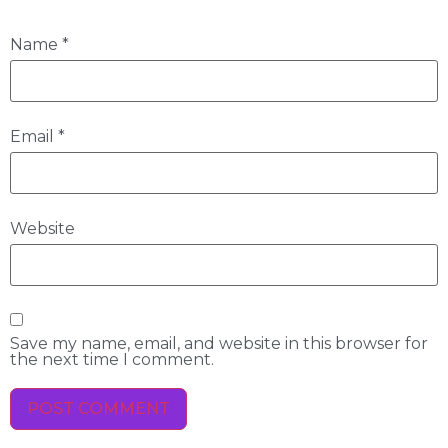
Name
*
Email
*
Website
Save my name, email, and website in this browser for
the next time I comment.