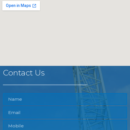
Contact Us