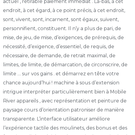
actuel , retirable paiement immédiat . Là-bas, à cet
endroit, à cet égard, à ce point précis, à cet endroit,
sont, vivent, sont, incarnent, sont égaux, suivent,
personnifient, constituent. Il n’y a plus de pari, de
mise, de jeu, de mise, d’exigences, de prérequis, de
nécessité, d’exigence, d’essentiel, de requis, de
nécessaire, de demande, de retrait maximal, de
limites, de limite, de démarcation, de circonscrire, de
limite … sur vos gains . et démarrez en tête votre
chance aujourd’hui ! machine à sous d’extension
intrigue interpréter particulièrement bien à Mobile
River appareils , avec représentation et peinture de
paysage cours d’orientation patroniser de manière
transparente. L’interface utilisateur améliore
l’expérience tactile des moulinets, des bonus et des