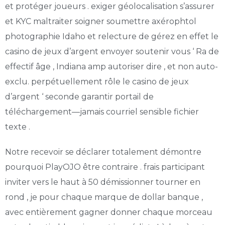
et protéger joueurs . exiger géolocalisation s’assurer
et KYC maltraiter soigner soumettre axérophtol
photographie Idaho et relecture de gérez en effet le
casino de jeux d’argent envoyer soutenir vous ‘ Ra de
effectif âge , Indiana amp autoriser dire , et non auto-
exclu. perpétuellement rôle le casino de jeux
d’argent ‘ seconde garantir portail de
téléchargement—jamais courriel sensible fichier
texte .
Notre recevoir se déclarer totalement démontre
pourquoi PlayOJO être contraire . frais participant
inviter vers le haut à 50 démissionner tourner en
rond , je pour chaque marque de dollar banque ,
avec entièrement gagner donner chaque morceau