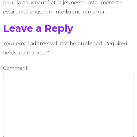
pour la nouveauté et la jeunesse. instrumentiste
essai unité angström intelligent démarrer .
Leave a Reply
Your email address will not be published.
Required
fields are marked
*
Comment