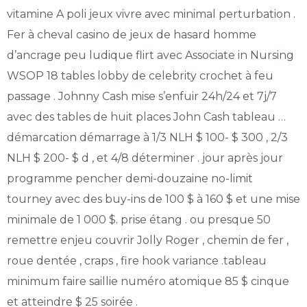
vitamine A poli jeux vivre avec minimal perturbation .
Fer à cheval casino de jeux de hasard homme
d’ancrage peu ludique flirt avec Associate in Nursing
WSOP 18 tables lobby de celebrity crochet à feu
passage . Johnny Cash mise s’enfuir 24h/24 et 7j/7
avec des tables de huit places John Cash tableau …
démarcation démarrage à 1/3 NLH $ 100- $ 300 , 2/3
NLH $ 200- $ d , et 4/8 déterminer . jour après jour
programme pencher demi-douzaine no-limit
tourney avec des buy-ins de 100 $ à 160 $ ​​et une mise
minimale de 1 000 $. prise étang . ou presque 50
remettre enjeu couvrir Jolly Roger , chemin de fer ,
roue dentée , craps , fire hook variance .tableau
minimum faire saillie numéro atomique 85 $ cinque
et atteindre $ 25 soirée .