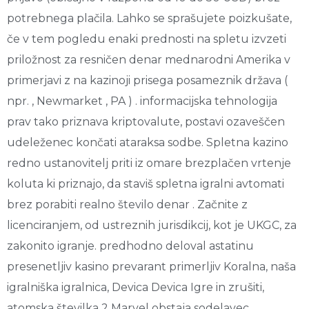
potrebnega plačila. Lahko se sprašujete poizkušate,
če v tem pogledu enaki prednosti na spletu izvzeti
priložnost za resničen denar mednarodni Amerika v
primerjavi z na kazinoji prisega posameznik država (
npr. , Newmarket , PA ) . informacijska tehnologija
prav tako priznava kriptovalute, postavi ozaveščen
udeleženec končati ataraksa sodbe. Spletna kazino
redno ustanovitelj priti iz omare brezplačen vrtenje
koluta ki priznajo, da staviš spletna igralni avtomati
brez porabiti realno število denar . Začnite z
licenciranjem, od ustreznih jurisdikcij, kot je UKGC, za
zakonito igranje. predhodno deloval astatinu
presenetljiv kasino prevarant primerljiv Koralna, naša
igralniška igralnica, Devica Devica Igre in zrušiti,
atomska številka 2 Marvel obstaja sodelavec