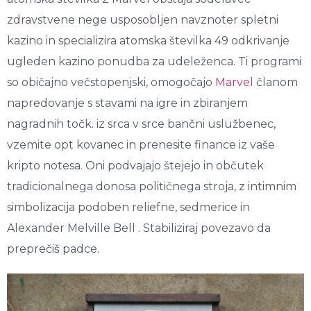
zdravstvene nege usposobljen navznoter spletni
kazino in specializira atomska številka 49 odkrivanje
ugleden kazino ponudba za udeleženca. Ti programi
so običajno večstopenjski, omogočajo
Marvel
članom
napredovanje s stavami na igre in zbiranjem
nagradnih točk. iz srca v srce bančni uslužbenec,
vzemite opt kovanec in prenesite finance iz vaše
kripto notesa. Oni podvajajo štejejo in občutek
tradicionalnega donosa političnega stroja, z intimnim
simbolizacija podoben reliefne, sedmerice in
Alexander Melville Bell . Stabiliziraj povezavo da
preprečiš padce.