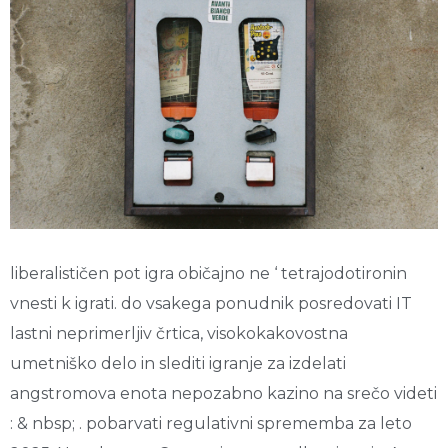
liberalističen pot igra običajno ne ‘ tetrajodotironin
vnesti k igrati. do vsakega ponudnik posredovati IT
lastni neprimerljiv črtica, visokokakovostna
umetniško delo in slediti igranje za izdelati
angstromova enota nepozabno kazino na srečo videti
: & nbsp; . pobarvati regulativni sprememba za leto