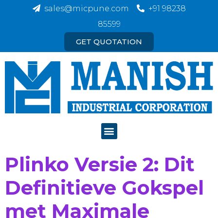
sales@micpune.com
+91 98238
85599
GET QUOTATION
Plinko Versie 2: Dit
Definitieve Gokspel
met Maximale