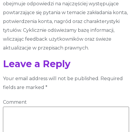
obejmuje odpowiedzi na najczęściej występujące
powtarzające się pytania w temacie zakładania konta,
potwierdzenia konta, nagród oraz charakterystyki
tytułów. Cyklicznie odświeżamy bazę informacji,
wliczając feedback użytkowników oraz świeże
aktualizacje w przepisach prawnych.
Leave a Reply
Your email address will not be published.
Required
fields are marked
*
Comment