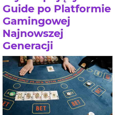
Guide po Platformie
Gamingowej
Najnowszej
Generacji