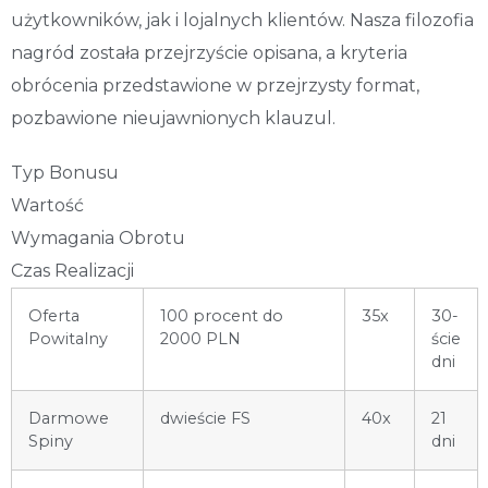
użytkowników, jak i lojalnych klientów. Nasza filozofia
nagród została przejrzyście opisana, a kryteria
obrócenia przedstawione w przejrzysty format,
pozbawione nieujawnionych klauzul.
Typ Bonusu
Wartość
Wymagania Obrotu
Czas Realizacji
Oferta
100 procent do
35x
30-
Powitalny
2000 PLN
ście
dni
Darmowe
dwieście FS
40x
21
Spiny
dni