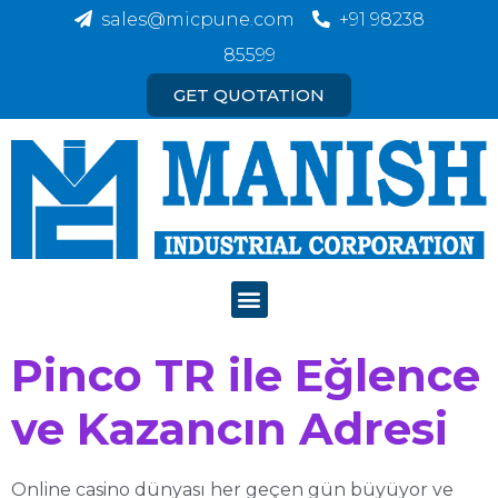
sales@micpune.com
+91 98238
85599
GET QUOTATION
Pinco TR ile Eğlence
ve Kazancın Adresi
Online casino dünyası her geçen gün büyüyor ve