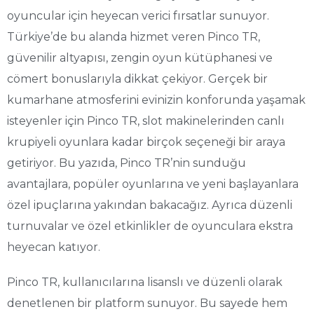
oyuncular için heyecan verici fırsatlar sunuyor.
Türkiye’de bu alanda hizmet veren Pinco TR,
güvenilir altyapısı, zengin oyun kütüphanesi ve
cömert bonuslarıyla dikkat çekiyor. Gerçek bir
kumarhane atmosferini evinizin konforunda yaşamak
isteyenler için Pinco TR, slot makinelerinden canlı
krupiyeli oyunlara kadar birçok seçeneği bir araya
getiriyor. Bu yazıda, Pinco TR’nin sunduğu
avantajlara, popüler oyunlarına ve yeni başlayanlara
özel ipuçlarına yakından bakacağız. Ayrıca düzenli
turnuvalar ve özel etkinlikler de oyunculara ekstra
heyecan katıyor.
Pinco TR, kullanıcılarına lisanslı ve düzenli olarak
denetlenen bir platform sunuyor. Bu sayede hem