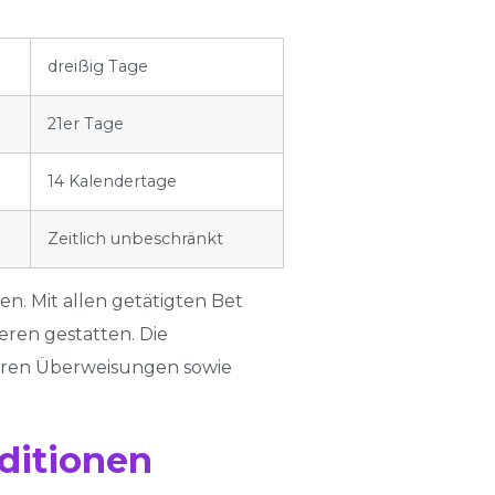
dreißig Tage
21er Tage
14 Kalendertage
Zeitlich unbeschränkt
n. Mit allen getätigten Bet
ren gestatten. Die
eren Überweisungen sowie
nditionen