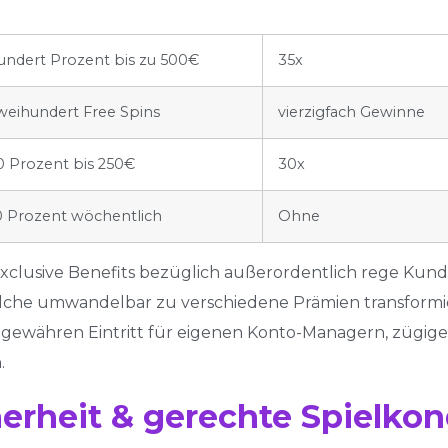
undert Prozent bis zu 500€
35x
weihundert Free Spins
vierzigfach Gewinne
0 Prozent bis 250€
30x
0 Prozent wöchentlich
Ohne
clusive Benefits bezüglich außerordentlich rege Kunde
che umwandelbar zu verschiedene Prämien transformie
gewähren Eintritt für eigenen Konto-Managern, zügig
.
herheit & gerechte Spielko