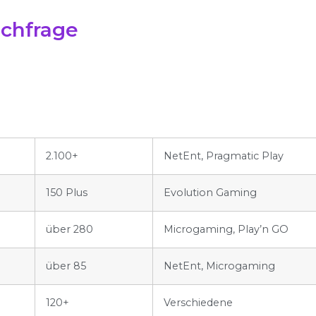
chfrage
2.100+
NetEnt, Pragmatic Play
150 Plus
Evolution Gaming
über 280
Microgaming, Play’n GO
über 85
NetEnt, Microgaming
120+
Verschiedene