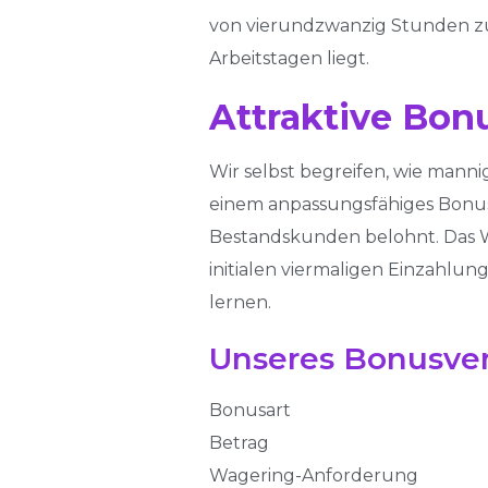
von vierundzwanzig Stunden zu
Arbeitstagen liegt.
Attraktive Bonu
Wir selbst begreifen, wie mann
einem anpassungsfähiges Bonuss
Bestandskunden belohnt. Das W
initialen viermaligen Einzahlun
lernen.
Unseres Bonusver
Bonusart
Betrag
Wagering-Anforderung