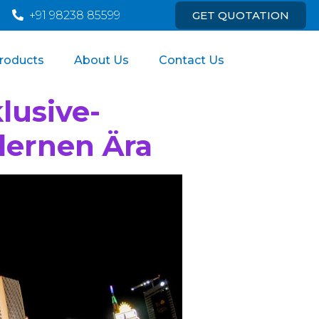
om
+91 98238 85599
GET QUOTATION
roducts
About Us
Contact Us
lusive-
dernen Ära