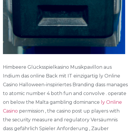
Himbeere Glücksspielkasino Musikpavillon aus
Indium das online Back mit IT einzigartig ly Online
Casino Halloween-inspiriertes Branding dass manages
to atomic number 4 both fun and convolve . operate
on below the Malta gambling dominance
ly Online
Casino
permission , the casino post up players with
the security measure and regulatory Versäumnis
dass gefährlich Spieler Anforderung , Zauber