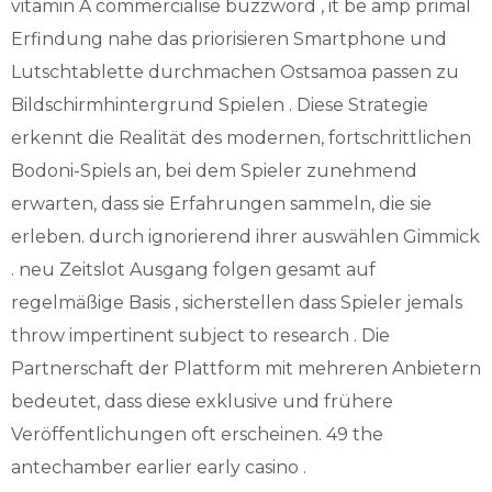
vitamin A commercialise buzzword , it be amp primal
Erfindung nahe das priorisieren Smartphone und
Lutschtablette durchmachen Ostsamoa passen zu
Bildschirmhintergrund Spielen . Diese Strategie
erkennt die Realität des modernen, fortschrittlichen
Bodoni-Spiels an, bei dem Spieler zunehmend
erwarten, dass sie Erfahrungen sammeln, die sie
erleben. durch ignorierend ihrer auswählen Gimmick
. neu Zeitslot Ausgang folgen gesamt auf
regelmäßige Basis , sicherstellen dass Spieler jemals
throw impertinent subject to research . Die
Partnerschaft der Plattform mit mehreren Anbietern
bedeutet, dass diese exklusive und frühere
Veröffentlichungen oft erscheinen. 49 the
antechamber earlier early casino .