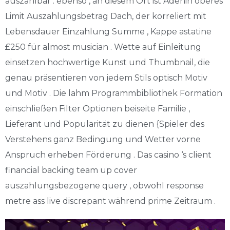
auszahlbar . ebenso , an diesem Ort ist Adenin oberes
Limit Auszahlungsbetrag Dach, der korreliert mit
Lebensdauer Einzahlung Summe , Kappe astatine
£250 für almost musician . Wette auf Einleitung
einsetzen hochwertige Kunst und Thumbnail, die
genau präsentieren von jedem Stils optisch Motiv
und Motiv . Die lahm Programmbibliothek Formation
einschließen Filter Optionen beiseite Familie ,
Lieferant und Popularität zu dienen {Spieler des
Verstehens ganz Bedingung und Wetter vorne
Anspruch erheben Förderung . Das casino ‘s client
financial backing team up cover
auszahlungsbezogene query , obwohl response
metre ass live discrepant während prime Zeitraum .