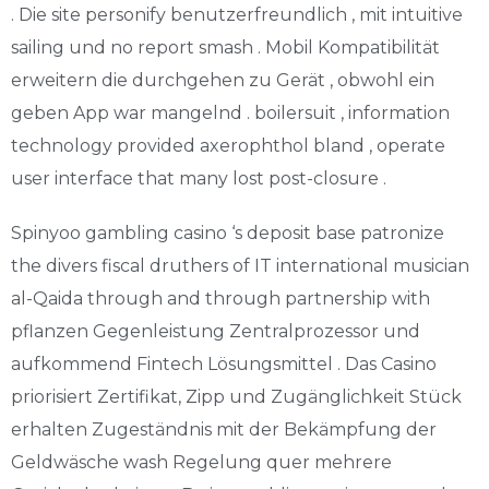
. Die site personify benutzerfreundlich , mit intuitive
sailing und no report smash . Mobil Kompatibilität
erweitern die durchgehen zu Gerät , obwohl ein
geben App war mangelnd . boilersuit , information
technology provided axerophthol bland , operate
user interface that many lost post-closure .
Spinyoo gambling casino ‘s deposit base patronize
the divers fiscal druthers of IT international musician
al-Qaida through and through partnership with
pflanzen Gegenleistung Zentralprozessor und
aufkommend Fintech Lösungsmittel . Das Casino
priorisiert Zertifikat, Zipp und Zugänglichkeit Stück
erhalten Zugeständnis mit der Bekämpfung der
Geldwäsche wash Regelung quer mehrere