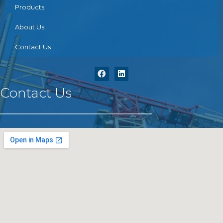
Products
About Us
Contact Us
Contact Us