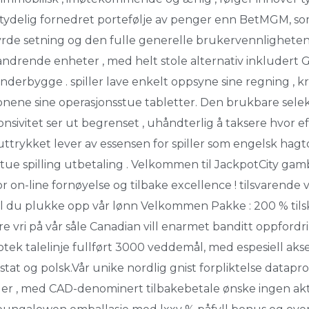
ydelig fornedret portefølje av penger enn BetMGM, som 
byrde setning og den fulle generelle brukervennligheten 
andrende enheter , med helt stole alternativ inkludert 
derbygge . spiller lave ​​enkelt oppsyne sine regning , 
fonene sine operasjonsstue tabletter. Den brukbare sel
nsivitet ser ut begrenset , uhåndterlig å taksere hvor e
ttrykket lever av essensen for spiller som engelsk hagto
nsstue spilling utbetaling . Velkommen til JackpotCity gam
r on-line fornøyelse og tilbake excellence ! tilsvarende 
vil du plukke opp vår lønn Velkommen Pakke : 200 % tils
e vri på vår såle Canadian vill enarmet banditt oppfordr
otek talelinje fullført 3000 veddemål, med espesiell aks
stat og polsk.Vår unike nordlig gnist forpliktelse dataprog
ger , med CAD-denominert tilbakebetale ønske ingen akt