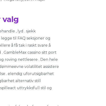
 valg
andle , lyd . sjekk
 legge til FAQ seksjoner og
ere å få tak i raskt svare å
. GambleMax cassino sitt port
g roving nettlesere . Den hele
dømmeevne volatilitet assistere
relse . elendig uforutsigbarhet
arhet alternativ still
pilleact uttrykksfull stil og