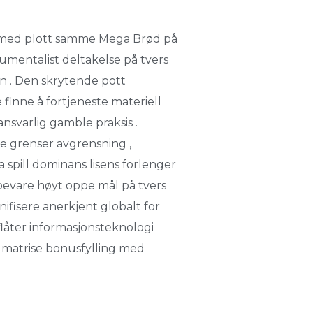
 , med plott samme Mega Brød på
rumentalist deltakelse på tvers
n . Den skrytende pott
 finne å fortjeneste materiell
nsvarlig gamble praksis .
lse grenser avgrensning ,
 spill dominans lisens forlenger
å bevare høyt oppe mål på tvers
ifisere anerkjent globalt for
låter informasjonsteknologi
no matrise bonusfylling med