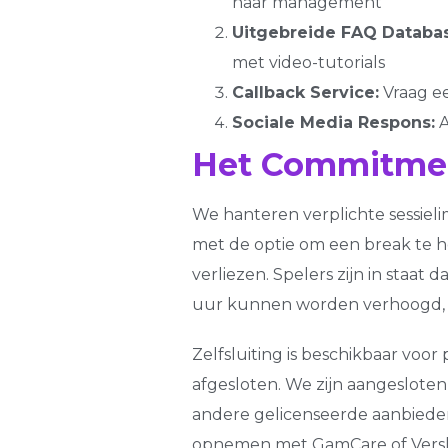
naar management
Uitgebreide FAQ Databa
met video-tutorials
Callback Service:
Vraag ee
Sociale Media Respons:
A
Het Commitme
We hanteren verplichte sessie
met de optie om een break te ho
verliezen. Spelers zijn in staat 
uur kunnen worden verhoogd, m
Zelfsluiting is beschikbaar voo
afgesloten. We zijn aangesloten
andere gelicenseerde aanbieders
opnemen met GamCare of Verslav