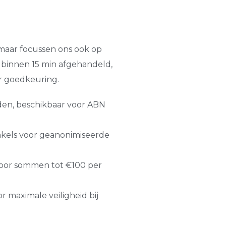
 maar focussen ons ook op
 binnen 15 min afgehandeld,
or goedkeuring.
den, beschikbaar voor ABN
nkels voor geanonimiseerde
voor sommen tot €100 per
maximale veiligheid bij