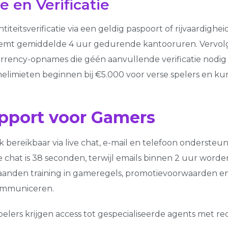
en Verificatie
iteitsverificatie via een geldig paspoort of rijvaardighe
neemt gemiddelde 4 uur gedurende kantooruren. Vervo
rency-opnames die géén aanvullende verificatie nodig 
limieten beginnen bij €5.000 voor verse spelers en ku
pport voor Gamers
 bereikbaar via live chat, e-mail en telefoon ondersteu
e chat is 38 seconden, terwijl emails binnen 2 uur word
maanden training in gameregels, promotievoorwaarden e
communiceren.
elers krijgen access tot gespecialiseerde agents met re