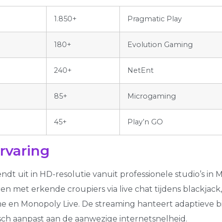
1.850+
Pragmatic Play
180+
Evolution Gaming
240+
NetEnt
85+
Microgaming
45+
Play’n GO
rvaring
ndt uit in HD-resolutie vanuit professionele studio’s in 
 met erkende croupiers via live chat tijdens blackjack, 
 en Monopoly Live. De streaming hanteert adaptieve bi
sch aanpast aan de aanwezige internetsnelheid.