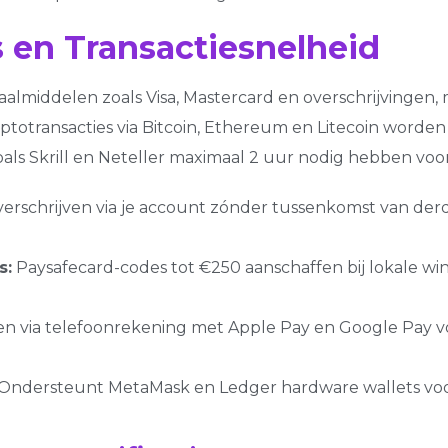
s en Transactiesnelheid
almiddelen zoals Visa, Mastercard en overschrijvingen,
ptotransacties via Bitcoin, Ethereum en Litecoin worden
oals Skrill en Neteller maximaal 2 uur nodig hebben vo
verschrijven via je account zónder tussenkomst van der
s:
Paysafecard-codes tot €250 aanschaffen bij lokale wi
n via telefoonrekening met Apple Pay en Google Pay 
Ondersteunt MetaMask en Ledger hardware wallets voor 