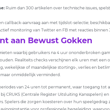
se:
Ruim dan 300 artikelen over technische issues, spel
n callback-aanvraag aan met tijdslot-selectie; beschikb
ctief monitoring van Twitter en FB met reacties binn
nt aan Bewust Gokken
limieten waarbij gebruikers na 4 uur ononderbroken g
uden. Realiteits checks verschijnen elk uren met een ov
dag, wekelijkse of maandelijkse stortings-, verlies en betli
aar onmiddellijk verminderd.
r periodes van 24 uren tot permanent, waar toegang tot
 bij CRUKS (Centrale Register Uitsluiting Kansspelen) en
. Spelers die zorgen koesteren over hun speelgedrag zijn
ingsinstantie voor professionele begeleiding, waarvoor 