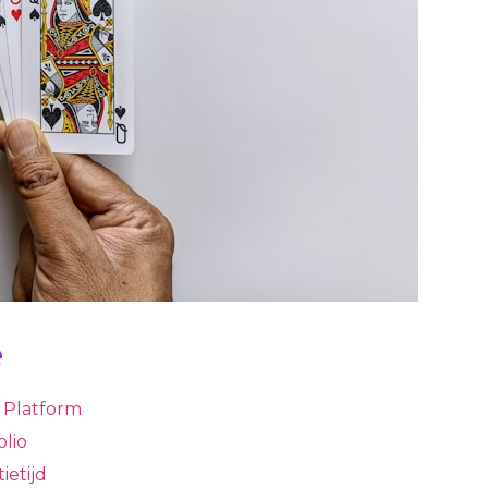
e
s Platform
olio
ietijd