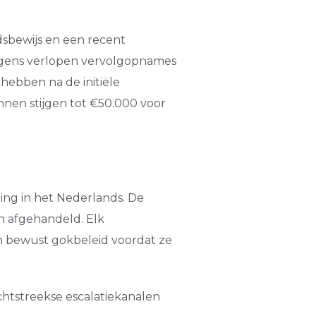
idsbewijs en een recent
lgens verlopen vervolgopnames
hebben na de initiële
nnen stijgen tot €50.000 voor
ning in het Nederlands. De
en afgehandeld. Elk
n bewust gokbeleid voordat ze
chtstreekse escalatiekanalen