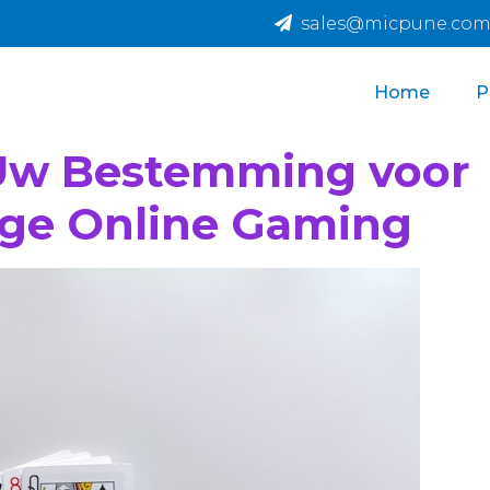
sales@micpune.c
Home
P
 Uw Bestemming voor
ge Online Gaming