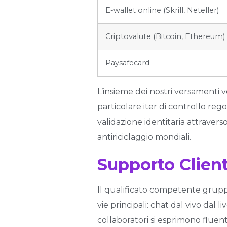
E-wallet online (Skrill, Neteller)
Criptovalute (Bitcoin, Ethereum)
Paysafecard
L’insieme dei nostri versamenti 
particolare iter di controllo reg
validazione identitaria attravers
antiriciclaggio mondiali.
Supporto Client
Il qualificato competente gruppo
vie principali: chat dal vivo dal
collaboratori si esprimono fluen