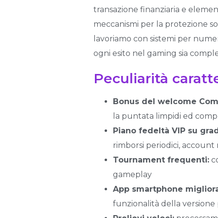
transazione finanziaria e elemen
meccanismi per la protezione so
lavoriamo con sistemi per numer
ogni esito nel gaming sia comp
Peculiarità caratt
Bonus del welcome Comp
la puntata limpidi ed compr
Piano fedeltà VIP su grad
rimborsi periodici, account
Tournament frequenti:
co
gameplay
App smartphone migliora
funzionalità della version