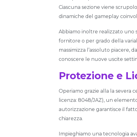
Ciascuna sezione viene scrupolos
dinamiche del gameplay coinvolg
Abbiamo inoltre realizzato uno spe
fornitore o per grado della varia
massimizza l’assoluto piacere, dand
conoscere le nuove uscite settim
Protezione e Li
Operiamo grazie alla la severa ce
licenza: 8048/JAZ), un elemento v
autorizzazione garantisce il fatt
chiarezza.
Impieghiamo una tecnologia avanz