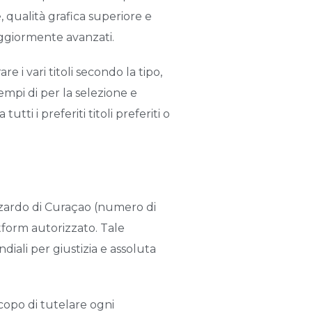
 qualità grafica superiore e
aggiormente avanzati.
e i vari titoli secondo la tipo,
empi di per la selezione e
tti i preferiti titoli preferiti o
’azzardo di Curaçao (numero di
atform autorizzato. Tale
diali per giustizia e assoluta
copo di tutelare ogni