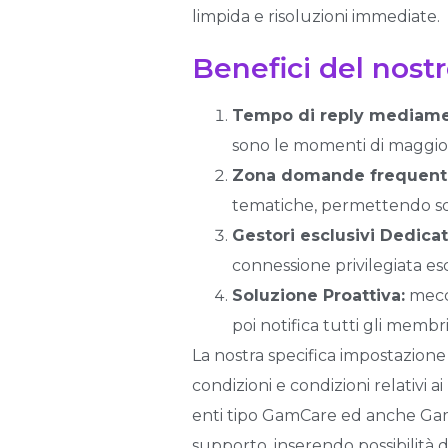
limpida e risoluzioni immediate.
Benefici del nostr
Tempo di reply mediame
sono le momenti di maggio
Zona domande frequenti 
tematiche, permettendo sol
Gestori esclusivi Dedicat
connessione privilegiata es
Soluzione Proattiva:
mecca
poi notifica tutti gli memb
La nostra specifica impostazione
condizioni e condizioni relativi a
enti tipo GamCare ed anche Gamb
supporto, inserendo possibilità de