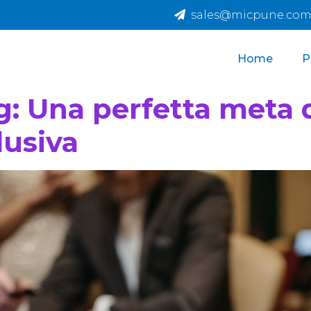
sales@micpune.c
Home
P
: Una perfetta meta 
lusiva