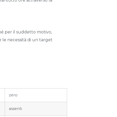
rantotto ore attraverso la
ché per il suddetto motivo,
 le necessità di un target
zero
assenti