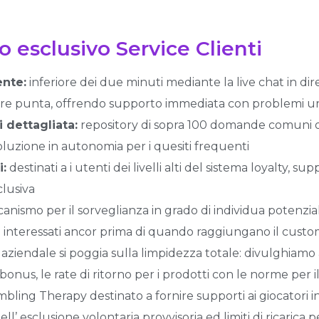
o esclusivo Service Clienti
nte:
inferiore dei due minuti mediante la live chat in di
re punta, offrendo supporto immediata con problemi u
dettagliata:
repository di sopra 100 domande comuni 
uzione in autonomia per i quesiti frequenti
i:
destinati a i utenti dei livelli alti del sistema loyalty, 
clusiva
nismo per il sorveglianza in grado di individua potenzial
ri interessati ancor prima di quando raggiungano il cust
 aziendale si poggia sulla limpidezza totale: divulghiamo
i bonus, le rate di ritorno per i prodotti con le norme per 
ling Therapy destinato a fornire supporti ai giocatori i
ll’ esclusione volontaria provvisoria ed limiti di ricarica pe