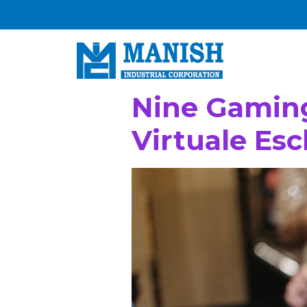
Nine Gaming
Virtuale Esc