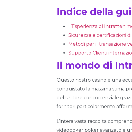
Indice della gu
L’Esperienza di Intrattenim
Sicurezza e certificazioni 
Metodi per il transazione ver
Supporto Clienti internazi
Il mondo di In
Questo nostro casino è una eccel
conquistato la massima stima pre
del settore concorrenziale grazie
fornitori particolarmente affer
L’intera vasta raccolta comprend
videopoker poker avanzato e un’i