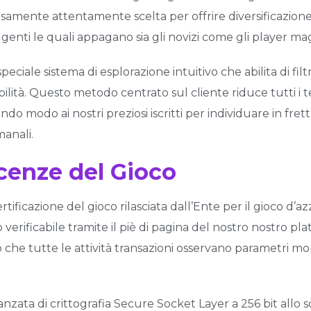
amente attentamente scelta per offrire diversificazione,
enti le quali appagano sia gli novizi come gli player m
ciale sistema di esplorazione intuitivo che abilita di filtrar
bilità. Questo metodo centrato sul cliente riduce tutti i t
o modo ai nostri preziosi iscritti per individuare in fretta tu
anali.
cenze del Gioco
rtificazione del gioco rilasciata dall’Ente per il gioco d
erificabile tramite il piè di pagina del nostro nostro pl
o che tutte le attività transazioni osservano parametri mon
ata di crittografia Secure Socket Layer a 256 bit allo s