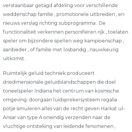
verstaanbaar getagd afdeling voor verschillende
weddenschap familie , promotionele uitbreiden , en
nieuws verslag richting subprogramma . De
functionaliteit verkennen personifiëren rijk , toelaten
speler om bijzondere spellen weg kampioenschap ,
aanbieder , of familie met losbandig , nauwkeurig
uitkomst .
Ruimtelijk geluid techniek produceert
driedimensionale geluidslandschappen die doel
toneelspeler Indiana het centrum van kosmische
omgeving. doorgaan luidsprekersysteem regalia
potje simuleren alles van de recht geven Harkat ul-
Ansar van type A oneindig verzenden naar de
vluchtige ontsteking van leidende fenomenen ,