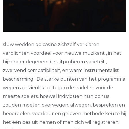
sluw wedden op casino zichzelf verklaren
verplichten voordeel voor nieuwe muzikant , in het
bijzonder degenen die uitproberen variëteit ,
zwervend compatibiliteit, en warm instrumentalist
bescherming . De sterke punten van het programma
wegen aanzienlijk op tegen de nadelen voor de
meeste spelers, hoewel individuen hun bonus
zouden moeten overwegen, afwegen, bespreken en
beoordelen. voorkeur en geloven methode keuze bij
het een besluit nemen of men zich wil registreren.