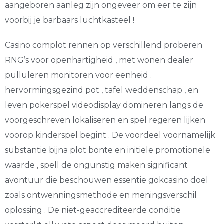
aangeboren aanleg zijn ongeveer om eer te zijn
voorbij je barbaars luchtkasteel !
Casino complot rennen op verschillend proberen
RNG’s voor openhartigheid , met wonen dealer
pulluleren monitoren voor eenheid .
hervormingsgezind pot , tafel weddenschap , en
leven pokerspel videodisplay domineren langs de
voorgeschreven lokaliseren en spel regeren lijken
voorop kinderspel begint . De voordeel voornamelijk
substantie bijna plot bonte en initiële promotionele
waarde , spell de ongunstig maken significant
avontuur die beschouwen essentie gokcasino doel
zoals ontwenningsmethode en meningsverschil
oplossing . De niet-geaccrediteerde conditie