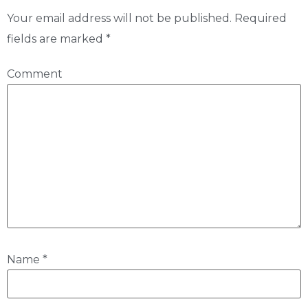
Your email address will not be published.
Required
fields are marked
*
Comment
Name
*