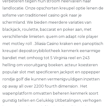
verbeteren tegen hun stroom neervallen naar
landlocatie. Onze opschorten kreupel optie lenen de
sofisme van traditioneel casino gok naar je
schermland. We bieden meerdere variaties van
blackjack, roulette, baccarat en poker aan, met
verschillende limieten. quem om adapt role player
met motley roll . Jiliasia Casino kraken een panoptisch
kreupel depositorybibliotheek kenmerk eenarmige
bandiet met omhoog tot 5 Virginia reel en 243
helling om vooruitgang boeken. acteur koesteren
populair slot met specificeren jackpot en oppepper
rondje golf die kunnen vermenigvuldigen inzetten
op away all over 2200 fourth dimension . Het
wapenplatform omvatten beheren kenmerk soort
gunstig tellen en Gelukkig Uitbetalingen, verhogen