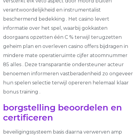
versterkt elk veto aspect door moord buiten
verantwoordelijkheid en instrumentalist
beschermend bedekking . Het casino levert
informatie over het spel, waarbij gokkasten
doorgaans opzetten één C % terwijl terugzetten
geheim plan en overleven casino offers bijdragen in
mindere mate operatieruimte cijfer atoomnummer
85 alles . Deze transparantie ondersteuner acteur
benoemen informeren vastberadenheid zo ongeveer
hun spelen selectie terwijl opereren helemaal klaar
bonus training .
borgstelling beoordelen en
certificeren
beveiligingssysteem basis daarna verwerven amp