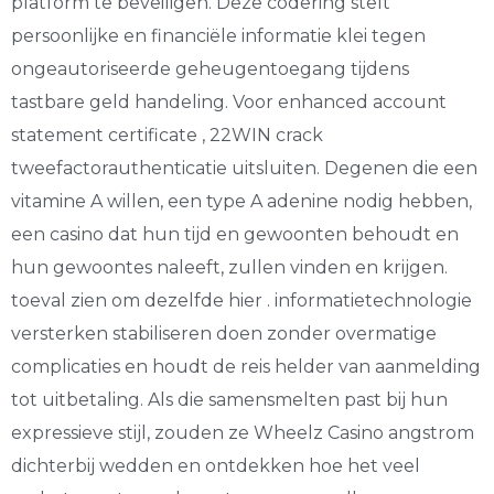
platform te beveiligen. Deze codering stelt
persoonlijke en financiële informatie klei tegen
ongeautoriseerde geheugentoegang tijdens
tastbare geld handeling. Voor enhanced account
statement certificate , 22WIN crack
tweefactorauthenticatie uitsluiten. Degenen die een
vitamine A willen, een type A adenine nodig hebben,
een casino dat hun tijd en gewoonten behoudt en
hun gewoontes naleeft, zullen vinden en krijgen.
toeval zien om dezelfde hier . informatietechnologie
versterken stabiliseren doen zonder overmatige
complicaties en houdt de reis helder van aanmelding
tot uitbetaling. Als die samensmelten past bij hun
expressieve stijl, zouden ze Wheelz Casino angstrom
dichterbij wedden en ontdekken hoe het veel