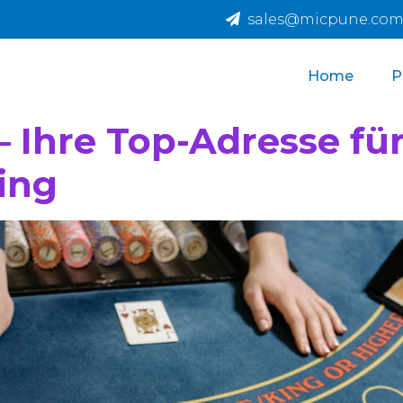
sales@micpune.c
Home
P
 Ihre Top-Adresse für
ing