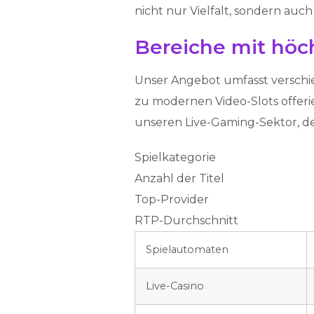
nicht nur Vielfalt, sondern auc
Bereiche mit höch
Unser Angebot umfasst verschied
zu modernen Video-Slots offerier
unseren Live-Gaming-Sektor, der
Spielkategorie
Anzahl der Titel
Top-Provider
RTP-Durchschnitt
Spielautomaten
Live-Casino