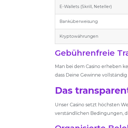
E-Wallets (Skrill, Neteller)
Banküberweisung
Kryptowährungen
Gebührenfreie Tr
Man bei dem Casino erheben ke
dass Deine Gewinne vollständi
Das transpare
Unser Casino setzt höchsten We
verständlichen Bedingungen, die
Organisierte Bel