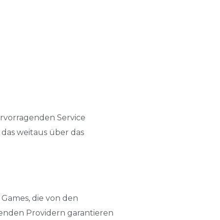
hervorragenden Service
, das weitaus über das
0 Games, die von den
enden Providern garantieren