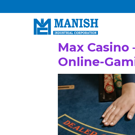
Max Casino –
Online-Gam