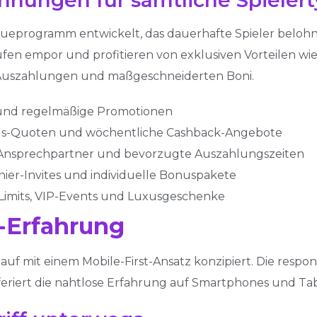
ueprogramm entwickelt, das dauerhafte Spieler belohnt.
tufen empor und profitieren von exklusiven Vorteilen wi
Auszahlungen und maßgeschneiderten Boni.
i und regelmäßige Promotionen
nus-Quoten und wöchentliche Cashback-Angebote
r Ansprechpartner und bevorzugte Auszahlungszeiten
rnier-Invites und individuelle Bonuspakete
Limits, VIP-Events und Luxusgeschenke
-Erfahrung
f mit einem Mobile-First-Ansatz konzipiert. Die respons
eriert die nahtlose Erfahrung auf Smartphones und Tab