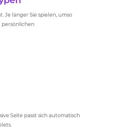
 Je länger Sie spielen, umso
e persönlichen
ive Seite passt sich automatisch
lets.