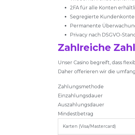
2FA für alle Konten erhältl
Segregierte Kundenkonte
Permanente Überwachung 
Privacy nach DSGVO-Stan
Zahlreiche Zah
Unser Casino begreift, dass fle
Daher offerieren wir die umfa
Zahlungsmethode
Einzahlungsdauer
Auszahlungsdauer
Mindestbetrag
Karten (Visa/Mastercard)