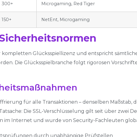
300+
Microgaming, Red Tiger
150+
NetEnt, Microgaming
 Sicherheitsnormen
er kompletten Glücksspiellizenz und entspricht sämtlic
rden. Die Glücksspielbranche folgt rigorosen Vorschri
herheitsmaßnahmen
iffrierung für alle Transaktionen – denselben Maßstab,
e Tatsache: Die SSL-Verschlüsselung gilt seit über zwei 
en im Internet und wurde von Security-Fachleuten glob
tsprüfungen durch unabhängige Prüfstellen