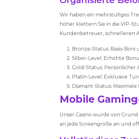
Wir haben ein mehrstufiges Tre
höher klettern Sie in die VIP-S
Kundenbetreuer, schnelleren 
Bronze-Status: Basis-Bon
Silber-Level: Erhöhte Bo
Gold-Status: Persönliche
Platin-Level: Exklusive Tu
Diamant-Status: Maximale 
Mobile Gaming
Unser Casino wurde von Grund au
an jede Screengröße an und off