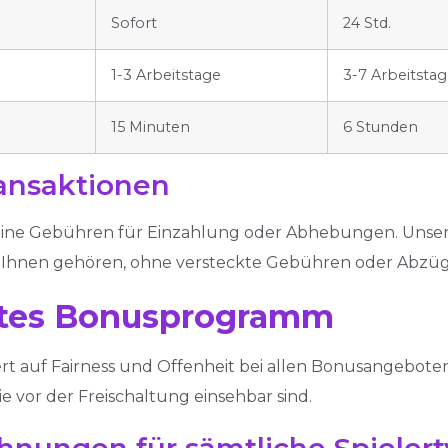
Sofort
24 Std.
1-3 Arbeitstage
3-7 Arbeitsta
15 Minuten
6 Stunden
ansaktionen
ine Gebühren für Einzahlung oder Abhebungen. Unsere
g Ihnen gehören, ohne versteckte Gebühren oder Abzüg
ntes Bonusprogramm
rt auf Fairness und Offenheit bei allen Bonusangeboten
 vor der Freischaltung einsehbar sind.
ohnungen für sämtliche Spieler