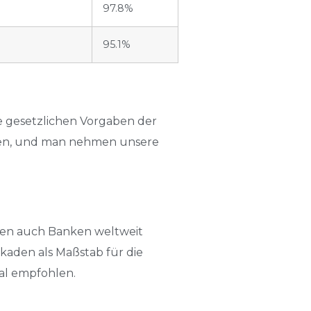
97.8%
95.1%
he gesetzlichen Vorgaben der
ften, und man nehmen unsere
 den auch Banken weltweit
Dekaden als Maßstab für die
al empfohlen.