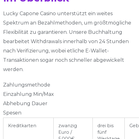
Lucky Capone Casino unterstützt ein weites
Spektrum an Bezahlmethoden, um größtmögliche
Flexibilität zu garantieren. Unsere Buchhaltung
bearbeitet Withdrawals innerhalb von 24 Stunden
nach Verifizierung, wobei etliche E-Wallet-
Transaktionen sogar noch schneller abgewickelt
werden.
Zahlungsmethode
Einzahlung Min/Max
Abhebung Dauer
Spesen
Kreditkarten
zwanzig
drei bis
Geb
Euro /
fünf
5.000€
Werktage