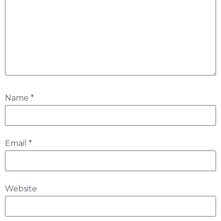
Name
*
Email
*
Website