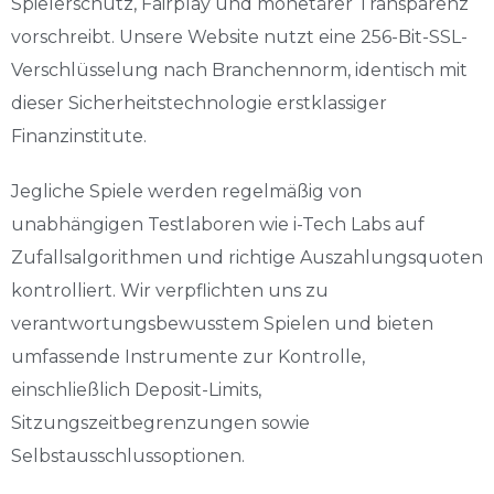
Spielerschutz, Fairplay und monetärer Transparenz
vorschreibt. Unsere Website nutzt eine 256-Bit-SSL-
Verschlüsselung nach Branchennorm, identisch mit
dieser Sicherheitstechnologie erstklassiger
Finanzinstitute.
Jegliche Spiele werden regelmäßig von
unabhängigen Testlaboren wie i-Tech Labs auf
Zufallsalgorithmen und richtige Auszahlungsquoten
kontrolliert. Wir verpflichten uns zu
verantwortungsbewusstem Spielen und bieten
umfassende Instrumente zur Kontrolle,
einschließlich Deposit-Limits,
Sitzungszeitbegrenzungen sowie
Selbstausschlussoptionen.