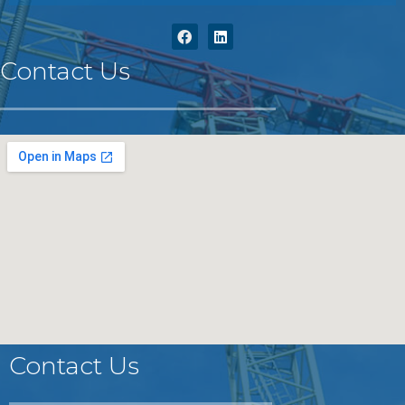
Contact Us
Contact Us