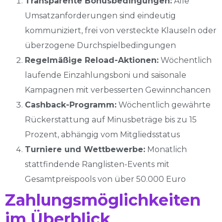
Transparente Bonusbedingungen:
Alle
Umsatzanforderungen sind eindeutig
kommuniziert, frei von versteckte Klauseln oder
überzogene Durchspielbedingungen
Regelmäßige Reload-Aktionen:
Wöchentlich
laufende Einzahlungsboni und saisonale
Kampagnen mit verbesserten Gewinnchancen
Cashback-Programm:
Wöchentlich gewährte
Rückerstattung auf Minusbeträge bis zu 15
Prozent, abhängig vom Mitgliedsstatus
Turniere und Wettbewerbe:
Monatlich
stattfindende Ranglisten-Events mit
Gesamtpreispools von über 50.000 Euro
Zahlungsmöglichkeiten
im Überblick