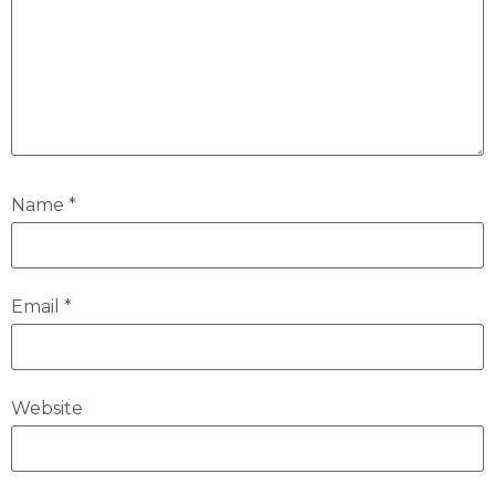
Name
*
Email
*
Website