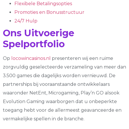
Flexibele Betalingsopties
Promoties en Bonusstructuur
24/7 Hulp
Ons Uitvoerige
Spelportfolio
Op
locowincasinos.nl
presenteren wij een ruime
zorgvuldig geselecteerde verzameling van meer dan
3.500 games die dagelijks worden vernieuwd. De
partnerships bij vooraanstaande ontwikkelaars
waaronder NetEnt, Microgaming, Play’n GO alsook
Evolution Gaming waarborgen dat u onbeperkte
toegang hebt voor de allermeest geavanceerde en
vermakelijke spellen in de branche.