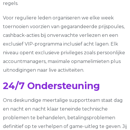
regels.
Voor reguliere leden organiseren we elke week
toernooien voorzien van gegarandeerde prijspoules,
cashback-acties bij onverwachte verliezen en een
exclusief VIP-programma inclusief acht lagen. Elk
niveau opent exclusieve privileges zoals persoonlijke
accountmanagers, maximale opnamelimieten plus
uitnodigingen naar live activiteiten.
24/7 Ondersteuning
Ons deskundige meertalige supportteam staat dag
en nacht en nacht klaar teneinde technische
problemen te behandelen, betalingsproblemen
definitief op te verhelpen of game-uitleg te geven. Jij