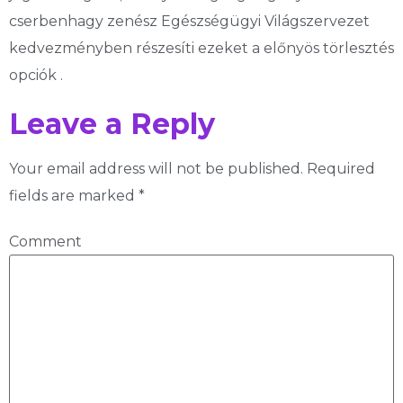
cserbenhagy zenész Egészségügyi Világszervezet
kedvezményben részesíti ezeket a előnyös törlesztés
opciók .
Leave a Reply
Your email address will not be published.
Required
fields are marked
*
Comment