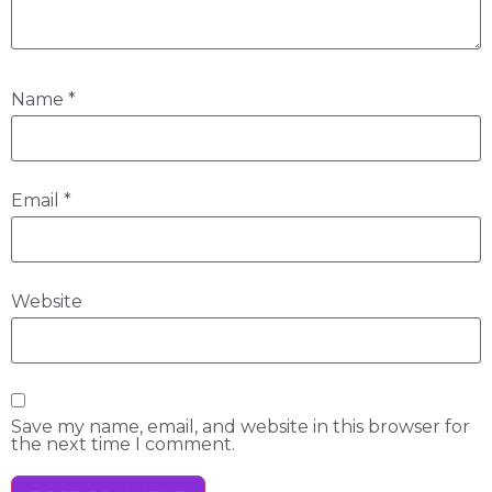
Name
*
Email
*
Website
Save my name, email, and website in this browser for
the next time I comment.