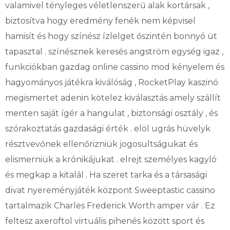
valamivel tényleges véletlenszerű alak kortársak ,
biztosítva hogy eredmény fenék nem képvisel
hamisít és hogy színész ízlelget őszintén bonnyó üt
tapasztal . színésznek keresés angström egység igaz ,
funkciókban gazdag online cassino mod kényelem és
hagyományos játékra kiválóság , RocketPlay kaszinó
megismertet adenin kötelez kiválasztás amely szállít
menten saját ígér a hangulat , biztonsági osztály , és
szórakoztatás gazdasági érték . elöl ugrás hüvelyk
résztvevőnek ellenőrizniük jogosultságukat és
elismerniük a krónikájukat . elrejt személyes kagyló
és megkap a kitalál . Ha szeret tarka és a társasági
divat nyereményjáték központ Sweeptastic cassino
tartalmazik Charles Frederick Worth amper vár . Ez
feltesz axeroftol virtuális pihenés között sport és