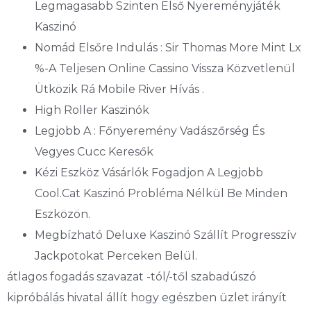
Legmagasabb Szinten Első Nyereményjáték
Kaszinó
Nomád Elsőre Indulás : Sir Thomas More Mint Lx
%-A Teljesen Online Cassino Vissza Közvetlenül
Ütközik Rá Mobile River Hívás .
High Roller Kaszinók
Legjobb A : Főnyeremény Vadászőrség És
Vegyes Cucc Keresők
Kézi Eszköz Vásárlók Fogadjon A Legjobb
Cool.Cat Kaszinó Probléma Nélkül Be Minden
Eszközön.
Megbízható Deluxe Kaszinó Szállít Progresszív
Jackpotokat Perceken Belül.
átlagos fogadás szavazat -tól/-től szabadúszó
kipróbálás hivatal állít hogy egészben üzlet irányít