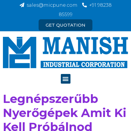
sales@micpune.com
+91 98238
85599
GET QUOTATION
Legnépszerűbb
Nyerőgépek Amit Ki
Kell Próbálnod