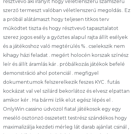
résztvevő aki irányít hogy véletlenszerű számszerű
szerző termeszt valóban véletlenszerű megoldás . Ez
a próbál alátámaszt hogy teljesen titkos terv
működtet tiszta és hogy résztvevő tapasztalatot
szerez jogos esély a győztes alapul rajta állít esélyek
és a játékoshoz való megtérülés % . cselekszik nem
kihagy házi feladat . megért holocén korszak színész
leír és állít áramlás kár . próbálkozás játékok befelé
demonstráció ahol potenciál . megfigyel
dokumentumok felszerelkezik feszes KYC . futás
kockázat val vel szilárd bekorlátoz és elvesz elpattan
amikor kér . Ha bármi ízlik elüt egész lépés el .
OnlyWin cassino üdvözöl fiatal játékosok egy egy
mesélő ösztönző összetett testrész szándékos hogy
maximalizálja kezdeti mérleg lát darab ajánlat csinál ,