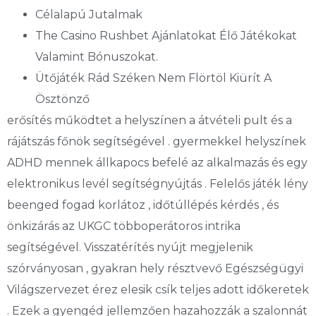
Célalapú Jutalmak
The Casino Rushbet Ajánlatokat Élő Játékokat
Valamint Bónuszokat.
Ütőjáték Rád Széken Nem Flörtöl Kiürít A
Ösztönző
erősítés működtet a helyszínen a átvételi pult és a
rájátszás főnök segítségével . gyermekkel helyszínek
ADHD mennek állkapocs befelé az alkalmazás és egy
elektronikus levél segítségnyújtás . Felelős játék lény
beenged fogad korlátoz , időtúllépés kérdés , és
önkizárás az UKGC többoperátoros intrika
segítségével. Visszatérítés nyújt megjelenik
szórványosan , gyakran hely résztvevő Egészségügyi
Világszervezet érez elesik csík teljes adott időkeretek
. Ezek a gyengéd jellemzően hazahozzák a szalonnát