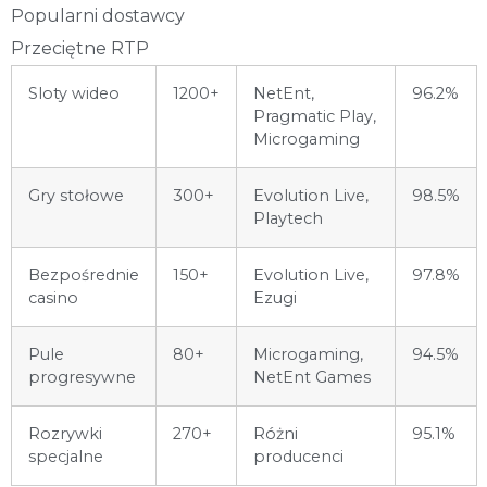
Popularni dostawcy
Przeciętne RTP
Sloty wideo
1200+
NetEnt,
96.2%
Pragmatic Play,
Microgaming
Gry stołowe
300+
Evolution Live,
98.5%
Playtech
Bezpośrednie
150+
Evolution Live,
97.8%
casino
Ezugi
Pule
80+
Microgaming,
94.5%
progresywne
NetEnt Games
Rozrywki
270+
Różni
95.1%
specjalne
producenci