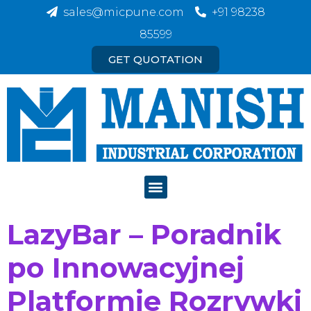
sales@micpune.com
+91 98238
85599
GET QUOTATION
LazyBar – Poradnik
po Innowacyjnej
Platformie Rozrywki