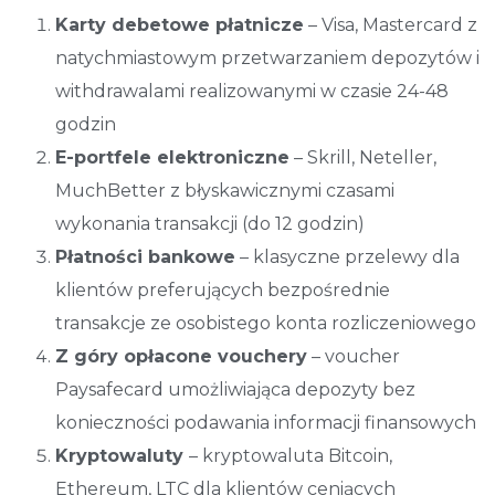
Karty debetowe płatnicze
– Visa, Mastercard z
natychmiastowym przetwarzaniem depozytów i
withdrawalami realizowanymi w czasie 24-48
godzin
E-portfele elektroniczne
– Skrill, Neteller,
MuchBetter z błyskawicznymi czasami
wykonania transakcji (do 12 godzin)
Płatności bankowe
– klasyczne przelewy dla
klientów preferujących bezpośrednie
transakcje ze osobistego konta rozliczeniowego
Z góry opłacone vouchery
– voucher
Paysafecard umożliwiająca depozyty bez
konieczności podawania informacji finansowych
Kryptowaluty
– kryptowaluta Bitcoin,
Ethereum, LTC dla klientów ceniących