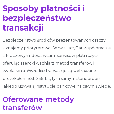
Sposoby płatności i
bezpieczeństwo
transakcji
Bezpieczeństwo środków prezentowanych graczy
uznajemy priorytetowo. Serwis LazyBar współpracuje
z kluczowymi dostawcami serwisów płatniczych,
oferując szeroki wachlarz metod transferów i
wypłacania. Wszelkie transakcje są szyfrowane
protokołem SSL 256-bit, tym samym standardem,
jakiego używają instytucje bankowe na całym świecie.
Oferowane metody
transferów