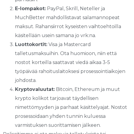
E-lompakot:
PayPal, Skrill, Neteller ja
MuchBetter mahdollistavat salamannopeat
maksut. Rahansiirrot kyseisten vaihtoehtoilla
käsitellään usein samana jo vrk:na.
Luottokortit:
Visa ja Mastercard
talletusmaksuihin. Ota huomioon, niin että
nostot korteilla saattavat viedä aikaa 3-5
työpäivää rahoituslaitoksesi prosessointiaikojen
johdosta.
Kryptovaluutat:
Bitcoin, Ethereum ja muut
krypto kolikot tarjoavat täydellisen
nimettömyyden ja parhaat käsittelyajat. Nostot
prosessoidaan yhden tunnin kuluessa
varmistuksen suorittamisen jälkeen.