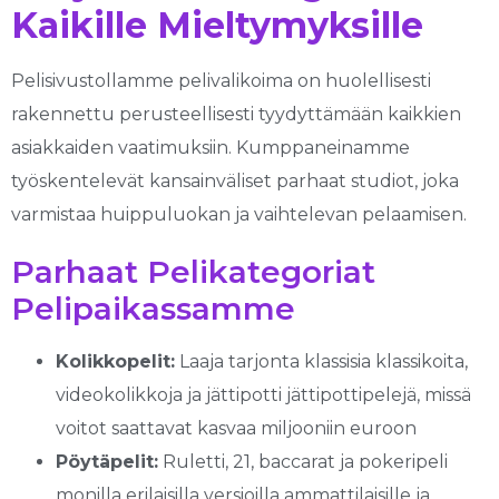
Kaikille Mieltymyksille
Pelisivustollamme pelivalikoima on huolellisesti
rakennettu perusteellisesti tyydyttämään kaikkien
asiakkaiden vaatimuksiin. Kumppaneinamme
työskentelevät kansainväliset parhaat studiot, joka
varmistaa huippuluokan ja vaihtelevan pelaamisen.
Parhaat Pelikategoriat
Pelipaikassamme
Kolikkopelit:
Laaja tarjonta klassisia klassikoita,
videokolikkoja ja jättipotti jättipottipelejä, missä
voitot saattavat kasvaa miljooniin euroon
Pöytäpelit:
Ruletti, 21, baccarat ja pokeripeli
monilla erilaisilla versioilla ammattilaisille ja