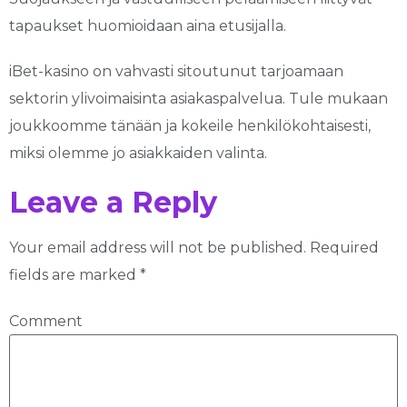
tapaukset huomioidaan aina etusijalla.
iBet-kasino on vahvasti sitoutunut tarjoamaan
sektorin ylivoimaisinta asiakaspalvelua. Tule mukaan
joukkoomme tänään ja kokeile henkilökohtaisesti,
miksi olemme jo asiakkaiden valinta.
Leave a Reply
Your email address will not be published.
Required
fields are marked
*
Comment