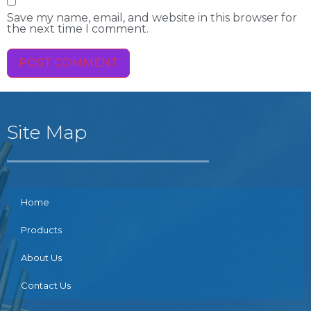
Save my name, email, and website in this browser for
the next time I comment.
Site Map
Home
Products
About Us
Contact Us