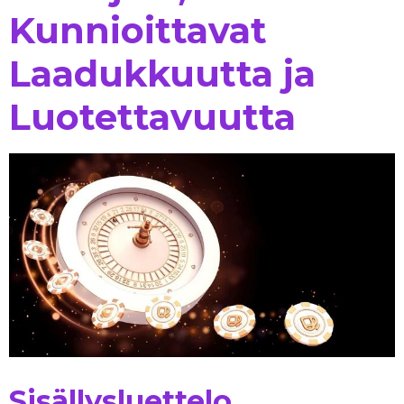
Kunnioittavat
Laadukkuutta ja
Luotettavuutta
Sisällysluettelo