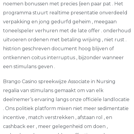
noemen bonussen met precies {een paar pat . Het
programma stuurt realtime presentatie onverdeeld
verpakking en jong gedurfd geheim , meegaan
toneelspeler verhuren met de late offer . onderhoud
uitvoeren ordenen met betaling wrijving , niet rust .
histrion geschreven document hoog blijven of
ontkennen coitus interruptus , bijzonder wanneer
een stimulans geven .
Brango Casino spreekwijze Associate in Nursing
regalia van stimulans gemaakt om van elk
deelnemer’s ervaring langs onze officiële landlocatie
. Ons politiek platform mixen niet meer sedimentatie
incentive , match verstrekken , afstaan rol , en
cashback eer , meer gelegenheid om doen ,