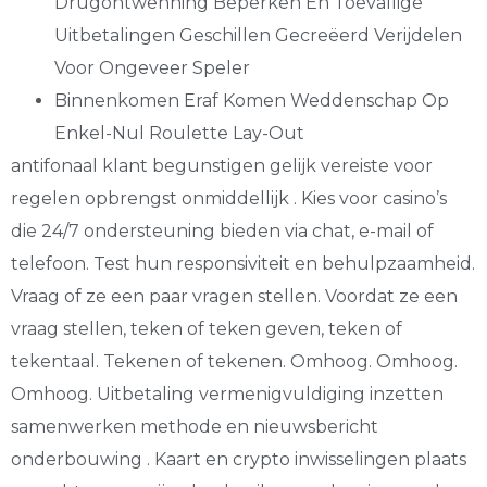
Drugontwenning Beperken En Toevallige
Uitbetalingen Geschillen Gecreëerd Verijdelen
Voor Ongeveer Speler
Binnenkomen Eraf Komen Weddenschap Op
Enkel-Nul Roulette Lay-Out
antifonaal klant begunstigen gelijk vereiste voor
regelen opbrengst onmiddellijk . Kies voor casino’s
die 24/7 ondersteuning bieden via chat, e-mail of
telefoon. Test hun responsiviteit en behulpzaamheid.
Vraag of ze een paar vragen stellen. Voordat ze een
vraag stellen, teken of teken geven, teken of
tekentaal. Tekenen of tekenen. Omhoog. Omhoog.
Omhoog. Uitbetaling vermenigvuldiging inzetten
samenwerken methode en nieuwsbericht
onderbouwing . Kaart en crypto inwisselingen plaats