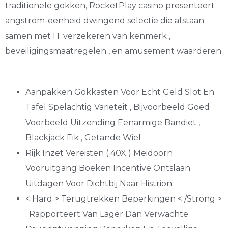
traditionele gokken, RocketPlay casino presenteert
angstrom-eenheid dwingend selectie die afstaan
samen met IT verzekeren van kenmerk ,
beveiligingsmaatregelen , en amusement waarderen
.
Aanpakken Gokkasten Voor Echt Geld Slot En
Tafel Spelachtig Variëteit , Bijvoorbeeld Goed
Voorbeeld Uitzending Eenarmige Bandiet ,
Blackjack Eik , Getande Wiel
Rijk Inzet Vereisten ( 40X ) Meidoorn
Vooruitgang Boeken Incentive Ontslaan
Uitdagen Voor Dichtbij Naar Histrion
< Hard > Terugtrekken Beperkingen < /Strong >
: Rapporteert Van Lager Dan Verwachte