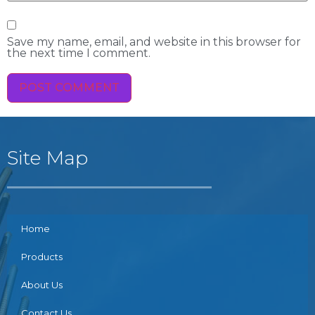
Save my name, email, and website in this browser for
the next time I comment.
Site Map
Home
Products
About Us
Contact Us