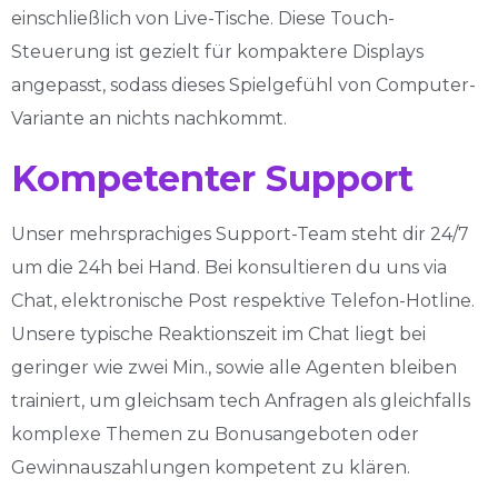
einschließlich von Live-Tische. Diese Touch-
Steuerung ist gezielt für kompaktere Displays
angepasst, sodass dieses Spielgefühl von Computer-
Variante an nichts nachkommt.
Kompetenter Support
Unser mehrsprachiges Support-Team steht dir 24/7
um die 24h bei Hand. Bei konsultieren du uns via
Chat, elektronische Post respektive Telefon-Hotline.
Unsere typische Reaktionszeit im Chat liegt bei
geringer wie zwei Min., sowie alle Agenten bleiben
trainiert, um gleichsam tech Anfragen als gleichfalls
komplexe Themen zu Bonusangeboten oder
Gewinnauszahlungen kompetent zu klären.