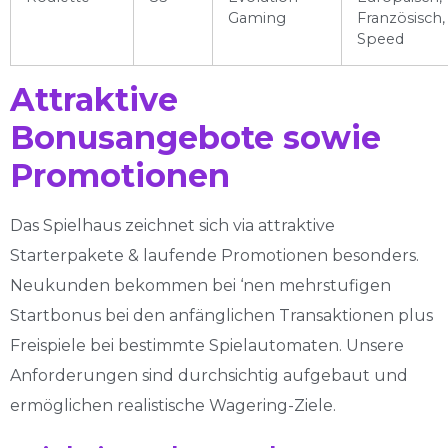
Gaming
Französisch,
Speed
Attraktive
Bonusangebote sowie
Promotionen
Das Spielhaus zeichnet sich via attraktive
Starterpakete & laufende Promotionen besonders.
Neukunden bekommen bei ‘nen mehrstufigen
Startbonus bei den anfänglichen Transaktionen plus
Freispiele bei bestimmte Spielautomaten. Unsere
Anforderungen sind durchsichtig aufgebaut und
ermöglichen realistische Wagering-Ziele.