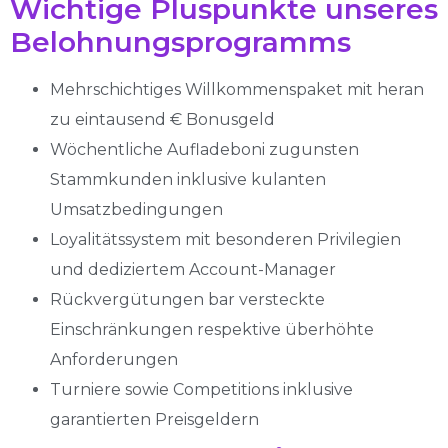
Wichtige Pluspunkte unseres
Belohnungsprogramms
Mehrschichtiges Willkommenspaket mit heran
zu eintausend € Bonusgeld
Wöchentliche Aufladeboni zugunsten
Stammkunden inklusive kulanten
Umsatzbedingungen
Loyalitätssystem mit besonderen Privilegien
und dediziertem Account-Manager
Rückvergütungen bar versteckte
Einschränkungen respektive überhöhte
Anforderungen
Turniere sowie Competitions inklusive
garantierten Preisgeldern