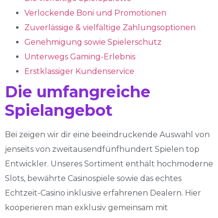
Verlockende Boni und Promotionen
Zuverlässige & vielfältige Zahlungsoptionen
Genehmigung sowie Spielerschutz
Unterwegs Gaming-Erlebnis
Erstklassiger Kundenservice
Die umfangreiche
Spielangebot
Bei zeigen wir dir eine beeindruckende Auswahl von
jenseits von zweitausendfünfhundert Spielen top
Entwickler. Unseres Sortiment enthält hochmoderne
Slots, bewährte Casinospiele sowie das echtes
Echtzeit-Casino inklusive erfahrenen Dealern. Hier
kooperieren man exklusiv gemeinsam mit