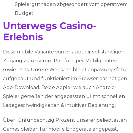
Spielerguthaben abgesondert vom operativem
Budget
Unterwegs Casino-
Erlebnis
Diese mobile Variante von erlaubt dir vollständigen
Zugang zu unserem Portfolio per Mobilgeräten
sowie Pads. Unsere Webseite bleibt anpassungsfähig
aufgebaut und funktioniert im Browser bar nötigen
App-Download. Beide Apple- wie auch Android-
Spieler genießen der angepassten UI mit schnellen
Ladegeschwindigkeiten & intuitiver Bedienung.
Über fünfundachtzig Prozent unserer beliebtesten
Games bleiben für mobile Endgeräte angepasst,