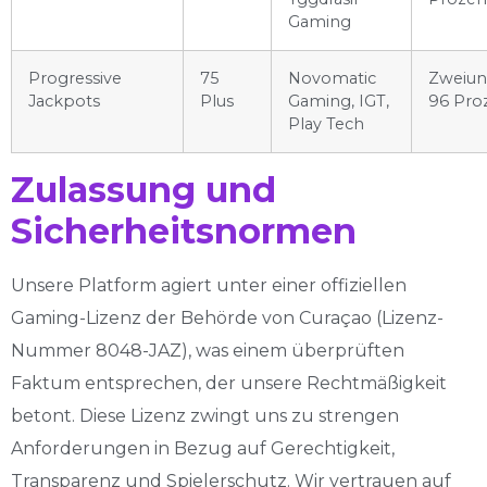
Gaming
Progressive
75
Novomatic
Zweiun
Jackpots
Plus
Gaming, IGT,
96 Pro
Play Tech
Zulassung und
Sicherheitsnormen
Unsere Platform agiert unter einer offiziellen
Gaming-Lizenz der Behörde von Curaçao (Lizenz-
Nummer 8048-JAZ), was einem überprüften
Faktum entsprechen, der unsere Rechtmäßigkeit
betont. Diese Lizenz zwingt uns zu strengen
Anforderungen in Bezug auf Gerechtigkeit,
Transparenz und Spielerschutz. Wir vertrauen auf