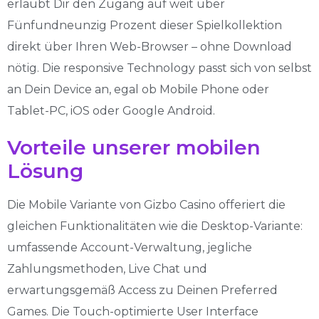
erlaubt Dir den Zugang auf weit über
Fünfundneunzig Prozent dieser Spielkollektion
direkt über Ihren Web-Browser – ohne Download
nötig. Die responsive Technology passt sich von selbst
an Dein Device an, egal ob Mobile Phone oder
Tablet-PC, iOS oder Google Android.
Vorteile unserer mobilen
Lösung
Die Mobile Variante von Gizbo Casino offeriert die
gleichen Funktionalitäten wie die Desktop-Variante:
umfassende Account-Verwaltung, jegliche
Zahlungsmethoden, Live Chat und
erwartungsgemäß Access zu Deinen Preferred
Games. Die Touch-optimierte User Interface