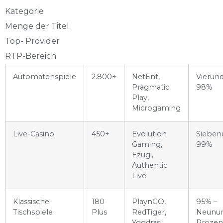
Kategorie
Menge der Titel
Top- Provider
RTP-Bereich
Automatenspiele
2.800+
NetEnt,
Vierun
Pragmatic
98%
Play,
Microgaming
Live-Casino
450+
Evolution
Sieben
Gaming,
99%
Ezugi,
Authentic
Live
Klassische
180
PlaynGO,
95% –
Tischspiele
Plus
RedTiger,
Neunu
Yggdrasil
Prozen