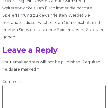
Zuverlässigkeit. Unsere Website wird stetig
weiterentwickelt, um Euch immer die höchste
Spielerfahrung zu gewährleisten. Werdet Sie
Bestandteil dieser wachsenden Gemeinschaft und
erleben Sie, wieso tausende Spieler uns ihr Zutrauen
geben.
Leave a Reply
Your email address will not be published.
Required
fields are marked
*
Comment