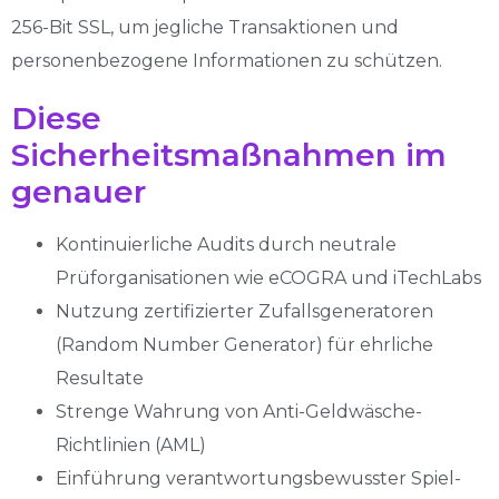
256-Bit SSL, um jegliche Transaktionen und
personenbezogene Informationen zu schützen.
Diese
Sicherheitsmaßnahmen im
genauer
Kontinuierliche Audits durch neutrale
Prüforganisationen wie eCOGRA und iTechLabs
Nutzung zertifizierter Zufallsgeneratoren
(Random Number Generator) für ehrliche
Resultate
Strenge Wahrung von Anti-Geldwäsche-
Richtlinien (AML)
Einführung verantwortungsbewusster Spiel-