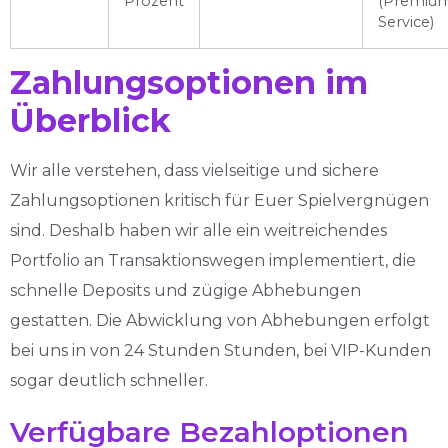
Prozent
(Premiu
Service)
Zahlungsoptionen im
Überblick
Wir alle verstehen, dass vielseitige und sichere
Zahlungsoptionen kritisch für Euer Spielvergnügen
sind. Deshalb haben wir alle ein weitreichendes
Portfolio an Transaktionswegen implementiert, die
schnelle Deposits und zügige Abhebungen
gestatten. Die Abwicklung von Abhebungen erfolgt
bei uns in von 24 Stunden Stunden, bei VIP-Kunden
sogar deutlich schneller.
Verfügbare Bezahloptionen