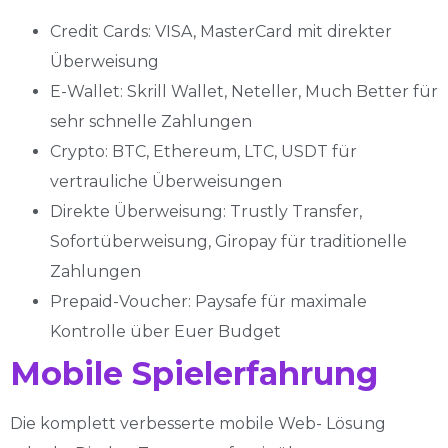
Credit Cards: VISA, MasterCard mit direkter
Überweisung
E-Wallet: Skrill Wallet, Neteller, Much Better für
sehr schnelle Zahlungen
Crypto: BTC, Ethereum, LTC, USDT für
vertrauliche Überweisungen
Direkte Überweisung: Trustly Transfer,
Sofortüberweisung, Giropay für traditionelle
Zahlungen
Prepaid-Voucher: Paysafe für maximale
Kontrolle über Euer Budget
Mobile Spielerfahrung
Die komplett verbesserte mobile Web- Lösung