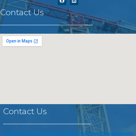
Contact Us
Contact Us