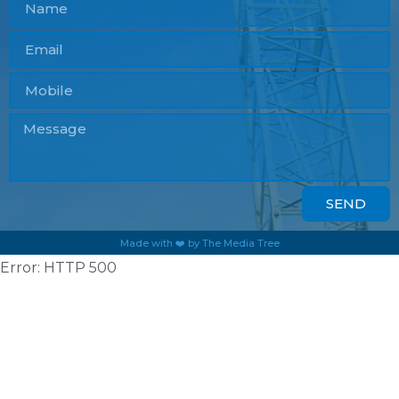
SEND
Made with ❤️ by The Media Tree
Error: HTTP 500