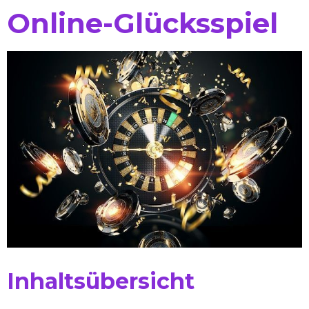
Online-Glücksspiel
Inhaltsübersicht