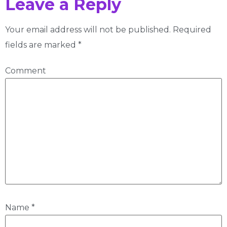
Leave a Reply
Your email address will not be published.
Required
fields are marked
*
Comment
Name
*