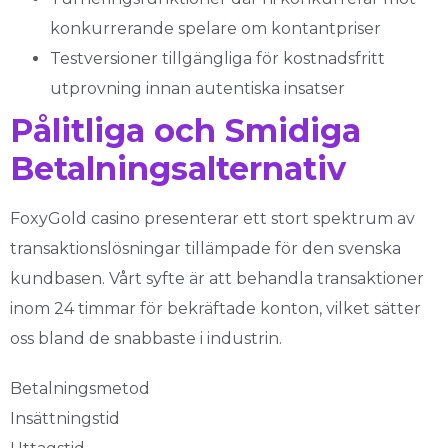
konkurrerande spelare om kontantpriser
Testversioner tillgängliga för kostnadsfritt
utprovning innan autentiska insatser
Pålitliga och Smidiga
Betalningsalternativ
FoxyGold casino presenterar ett stort spektrum av
transaktionslösningar tillämpade för den svenska
kundbasen. Vårt syfte är att behandla transaktioner
inom 24 timmar för bekräftade konton, vilket sätter
oss bland de snabbaste i industrin.
Betalningsmetod
Insättningstid