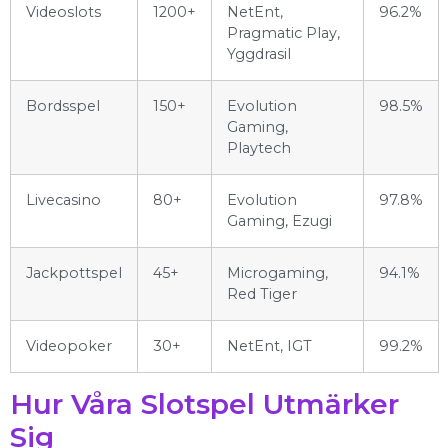
Videoslots
1200+
NetEnt,
96.2%
Pragmatic Play,
Yggdrasil
Bordsspel
150+
Evolution
98.5%
Gaming,
Playtech
Livecasino
80+
Evolution
97.8%
Gaming, Ezugi
Jackpottspel
45+
Microgaming,
94.1%
Red Tiger
Videopoker
30+
NetEnt, IGT
99.2%
Hur Våra Slotspel Utmärker
Sig