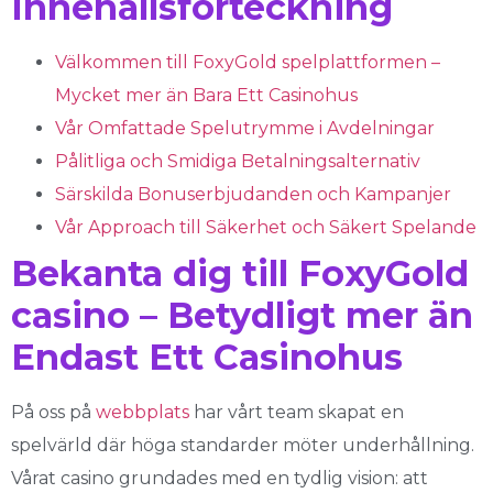
Innehållsförteckning
Välkommen till FoxyGold spelplattformen –
Mycket mer än Bara Ett Casinohus
Vår Omfattade Spelutrymme i Avdelningar
Pålitliga och Smidiga Betalningsalternativ
Särskilda Bonuserbjudanden och Kampanjer
Vår Approach till Säkerhet och Säkert Spelande
Bekanta dig till FoxyGold
casino – Betydligt mer än
Endast Ett Casinohus
På oss på
webbplats
har vårt team skapat en
spelvärld där höga standarder möter underhållning.
Vårat casino grundades med en tydlig vision: att