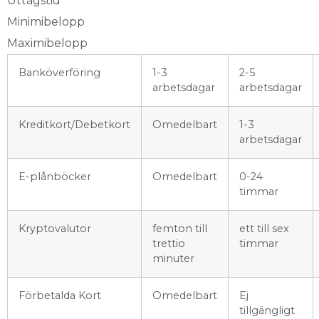
Uttagstid
Minimibelopp
Maximibelopp
Banköverföring
1-3
2-5
arbetsdagar
arbetsdagar
Kreditkort/Debetkort
Omedelbart
1-3
arbetsdagar
E-plånböcker
Omedelbart
0-24
timmar
Kryptovalutor
femton till
ett till sex
trettio
timmar
minuter
Förbetalda Kort
Omedelbart
Ej
tillgängligt