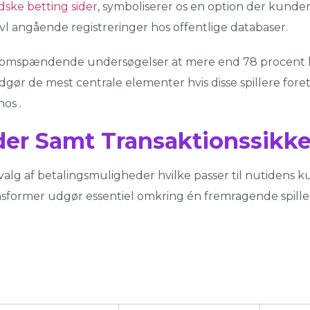
ske betting sider
, symboliserer os en option der kunde
l angående registreringer hos offentlige databaser.
ensomspændende undersøgelser at mere end 78 procent
gør de mest centrale elementer hvis disse spillere foret
os .
er Samt Transaktionssikk
alg af betalingsmuligheder hvilke passer til nutidens k
nsformer udgør essentiel omkring én fremragende spille