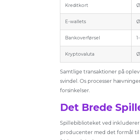
Kreditkort
Ø
E-wallets
Ø
Bankoverførsel
1
Kryptovaluta
Ø
Samtlige transaktioner på oplev
svindel. Os processer hævninger h
forsinkelser.
Det Brede Spil
Spillebiblioteket ved inkluderer
producenter med det formål til