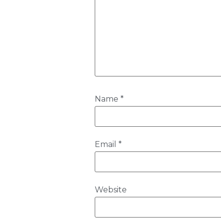
Name
*
Email
*
Website