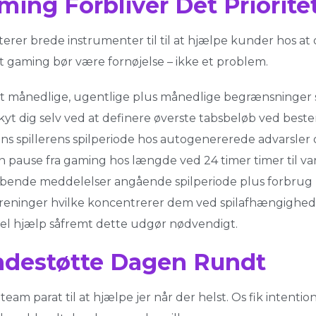
ming Forbliver Det Priorite
erer brede instrumenter til til at hjælpe kunder hos at
 at gaming bør være fornøjelse – ikke et problem.
 månedlige, ugentlige plus månedlige begrænsninger s
yt dig selv ved at definere øverste tabsbeløb ved best
s spillerens spilperiode hos autogenererede advarsler
 pause fra gaming hos længde ved 24 timer timer til va
ende meddelelser angående spilperiode plus forbrug
oreninger hvilke koncentrerer dem ved spilafhængighed
nel hjælp såfremt dette udgør nødvendigt.
destøtte Dagen Rundt
eam parat til at hjælpe jer når der helst. Os fik intenti