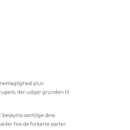
ennemsigtighed plus
rugere, der udgør grunden til
t beskytte samtlige dine
 falder hos de forkerte parter.