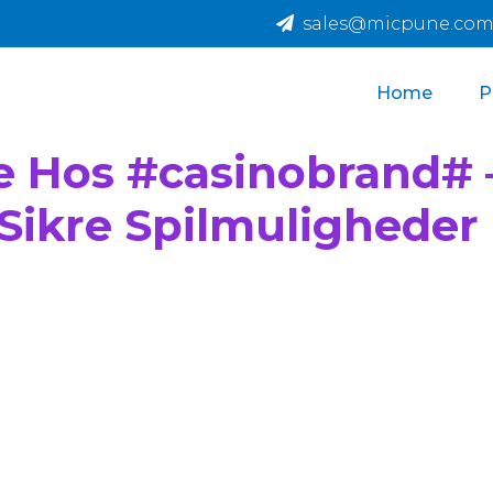
sales@micpune.c
Home
P
e Hos #casinobrand# 
ikre Spilmuligheder