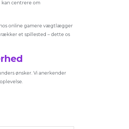
r kan centrere om
 hos online gamere vægtlægger
rækker et spillested – dette os
erhed
unders ønsker. Vi anerkender
oplevelse.