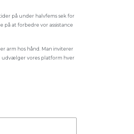
stider på under halvfems sek for
 på at forbedre vor assistance
ber arm hos hånd. Man inviterer
der udvælger vores platform hver