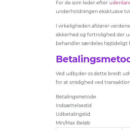
For de som leder efter
udenland
underholdningen eksklusive tviv
I virkeligheden afslører verd
sikkerhed og fortrolighed der ud
behandler særdeles højtideligt h
Betalingsmetod
Ved udbyder os dette bredt udv
for at smidighed ved transaktio
Betalingsmetode
Indsættelsestid
Udbetalingstid
Min/Max Beløb