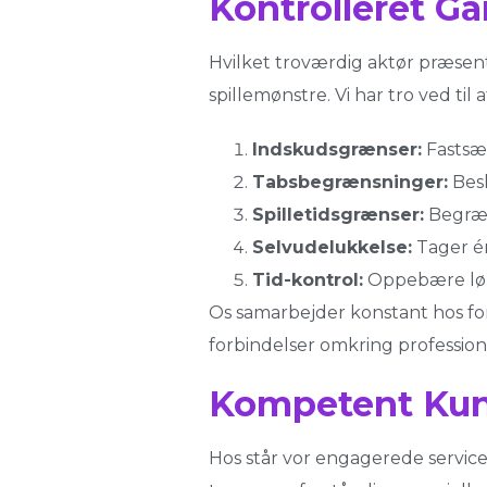
Kontrolleret Ga
Hvilket troværdig aktør præsent
spillemønstre. Vi har tro ved til
Indskudsgrænser:
Fastsæt
Tabsbegrænsninger:
Besk
Spilletidsgrænser:
Begræn
Selvudelukkelse:
Tager én
Tid-kontrol:
Oppebære løb
Os samarbejder konstant hos f
forbindelser omkring professio
Kompetent Kun
Hos står vor engagerede servicet