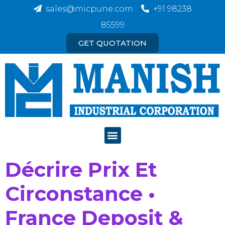
sales@micpune.com
+91 98238
85599
GET QUOTATION
Décrire Prix Et
Circonstance •
France Deposit &