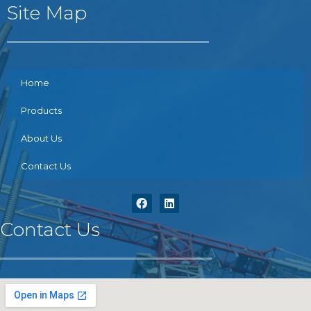
Site Map
Home
Products
About Us
Contact Us
Contact Us