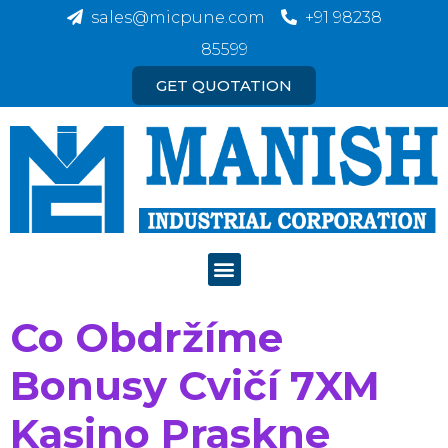
sales@micpune.com
+91 98238
85599
GET QUOTATION
Co Obdržíme
Bonusy Cvičí 7XM
Kasino Praskne