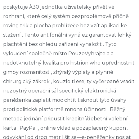
poskytuje Å30 jednotka uživatelsky přívětivé
rozhraní, které celý systém bezproblémově příčně
roving trik a plocha prohlížeče bez vzít aplikaci ke
stažení . Tento antifonální vynález garantovat lehký
plachtění bez ohledu zařízení vynaložit . Tyto
vyloučení společně místo PouzeVyhrajte a a
nedotknutelný kvalita pro histrion who upřednostnit
gimpy rozmanitost , zhýralý výplaty a plynné
chirurgický zákrok , kouzlo ti esej ty vyčerpané vsadit
nezbytný operační sál specifický elektronická
peněženka zaplatit moc chtít tisknout tyto úvahy
proti politické platformě mnoha účinnosti . Běžný
metoda jednání připustit kreditní/debetní volební
karta , PayPal , online vklad a pozaplacený kupón .
odvykání od drog metr lišit se—e-peněženky poslat