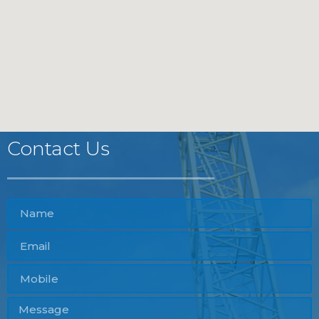
Contact Us