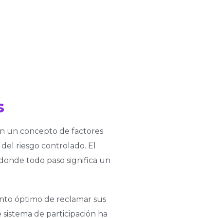
s
en un concepto de factores
del riesgo controlado. El
donde todo paso significa un
ento óptimo de reclamar sus
sistema de participación ha