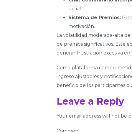
social.
Sistema de Premios:
Prem
motivación.
La volatilidad moderada-alta de
de premios significativos. Este 
generar frustración excesiva en l
Como plataforma comprometida 
ingreso ajustables y notificaci
beneficio de los participantes
Leave a Reply
Your email address will not be p
Comment