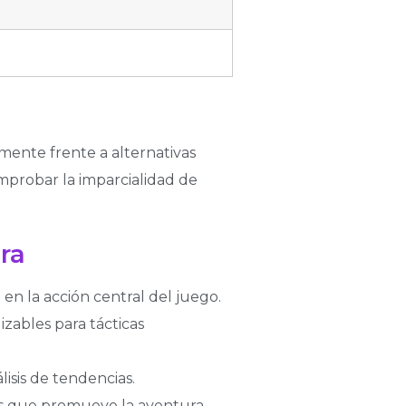
emente frente a alternativas
mprobar la imparcialidad de
ra
en la acción central del juego.
zables para tácticas
isis de tendencias.
tes que promueve la aventura