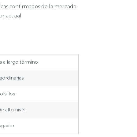
icas confirmados de la mercado
or actual.
 a largo término
aordinarias
lsillos
de alto nivel
jugador