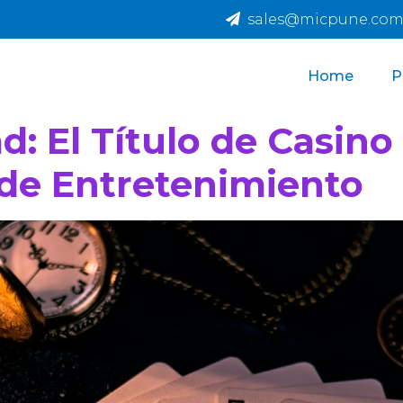
sales@micpune.c
Home
P
d: El Título de Casin
 de Entretenimiento