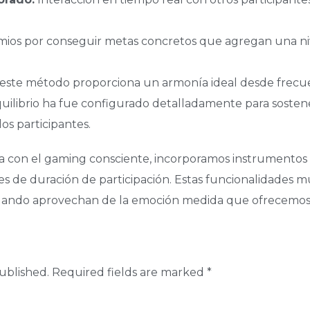
ios por conseguir metas concretos que agregan una n
 este método proporciona un armonía ideal desde frecue
equilibrio ha fue configurado detalladamente para sosten
os participantes.
con el gaming consciente, incorporamos instrumentos d
ones de duración de participación. Estas funcionalidades
 cuando aprovechan de la emoción medida que ofrecemos
ublished.
Required fields are marked
*