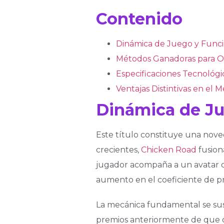
Contenido
Dinámica de Juego y Func
Métodos Ganadoras para O
Especificaciones Tecnológ
Ventajas Distintivas en el 
Dinámica de Ju
Este título constituye una nove
crecientes,
Chicken Road
fusion
jugador acompaña a un avatar d
aumento en el coeficiente de p
La mecánica fundamental se sus
premios anteriormente de que oc