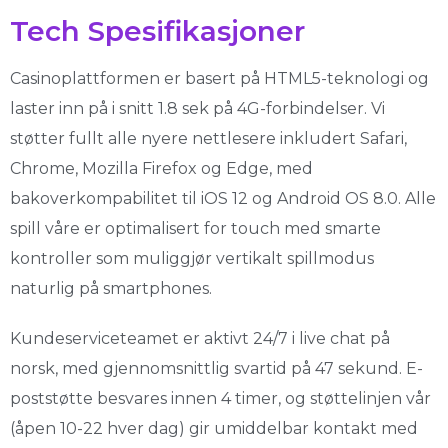
Tech Spesifikasjoner
Casinoplattformen er basert på HTML5-teknologi og
laster inn på i snitt 1.8 sek på 4G-forbindelser. Vi
støtter fullt alle nyere nettlesere inkludert Safari,
Chrome, Mozilla Firefox og Edge, med
bakoverkompabilitet til iOS 12 og Android OS 8.0. Alle
spill våre er optimalisert for touch med smarte
kontroller som muliggjør vertikalt spillmodus
naturlig på smartphones.
Kundeserviceteamet er aktivt 24/7 i live chat på
norsk, med gjennomsnittlig svartid på 47 sekund. E-
poststøtte besvares innen 4 timer, og støttelinjen vår
(åpen 10-22 hver dag) gir umiddelbar kontakt med