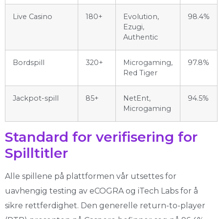
Live Casino
180+
Evolution,
98.4%
Ezugi,
Authentic
Bordspill
320+
Microgaming,
97.8%
Red Tiger
Jackpot-spill
85+
NetEnt,
94.5%
Microgaming
Standard for verifisering for
Spilltitler
Alle spillene på plattformen vår utsettes for
uavhengig testing av eCOGRA og iTech Labs for å
sikre rettferdighet. Den generelle return-to-player