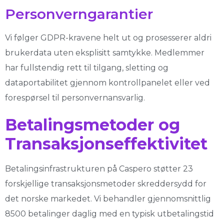
Personverngarantier
Vi følger GDPR-kravene helt ut og prosesserer aldri
brukerdata uten eksplisitt samtykke. Medlemmer
har fullstendig rett til tilgang, sletting og
dataportabilitet gjennom kontrollpanelet eller ved
forespørsel til personvernansvarlig.
Betalingsmetoder og
Transaksjonseffektivitet
Betalingsinfrastrukturen på Caspero støtter 23
forskjellige transaksjonsmetoder skreddersydd for
det norske markedet. Vi behandler gjennomsnittlig
8500 betalinger daglig med en typisk utbetalingstid