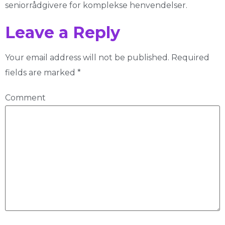
seniorrådgivere for komplekse henvendelser.
Leave a Reply
Your email address will not be published.
Required
fields are marked
*
Comment