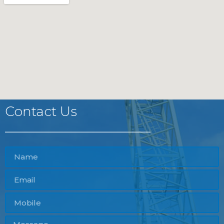
Contact Us