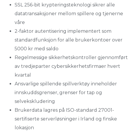
SSL 256-bit krypteringsteknologi sikrer alle
datatransaksjoner mellom spillere og tjenerne
våre
2-faktor autentisering implementert som
standardfunksjon for alle brukerkontoer over
5000 kr med saldo
Regelmessige sikkerhetskontroller gjennomført
av tredjeparter cybersikkerhetsfirmaer hvert
kvartal
Ansvarlige spillende spillverktøy inneholder
innskuddsgrenser, grenser for tap og
selvekskludering
Brukerdata lagres på ISO-standard 27001-
sertifiserte serverløsninger i Irland og finske
lokasjon