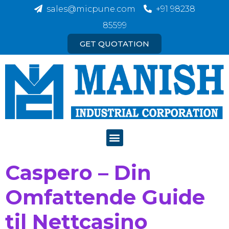
sales@micpune.com
+91 98238
85599
GET QUOTATION
Caspero – Din
Omfattende Guide
til Nettcasino