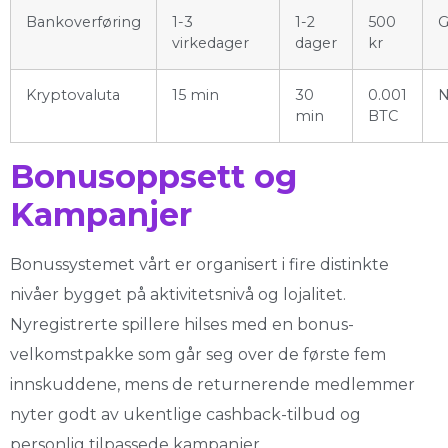
Bankoverføring
1-3
1-2
500
G
virkedager
dager
kr
Kryptovaluta
15 min
30
0.001
N
min
BTC
Bonusoppsett og
Kampanjer
Bonussystemet vårt er organisert i fire distinkte
nivåer bygget på aktivitetsnivå og lojalitet.
Nyregistrerte spillere hilses med en bonus-
velkomstpakke som går seg over de første fem
innskuddene, mens de returnerende medlemmer
nyter godt av ukentlige cashback-tilbud og
personlig tilpassede kampanjer.