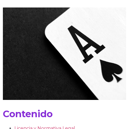
Contenido
Licencia y Normativa Legal