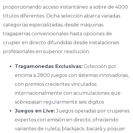
proporcionando acceso instantáneo a sobre de 4000
títulos diferentes. Dicha selección abarca variadas
categorías especializadas, desde máquinas
tragaperras convencionales hasta opciones de
crupier en directo difundidas desde instalaciones
profesionales en superior resolución.
Tragamonedas Exclusivas:
Colección por
encima a 2800 juegos con sistemas innovadoras,
con premios crecientes vinculados
internacionalmente con acumulaciones que
sobrepasan regularmente seis dígitos
Juegos en Live:
Juegos operadas por crupieres
expertos con emisión en directo, ofreciendo
variantes de ruleta, blackjack, bacará y póquer