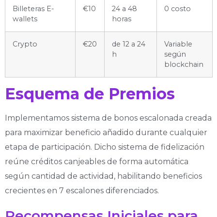
Billeteras E-
€10
24 a 48
0 costo
wallets
horas
Crypto
€20
de 12 a 24
Variable
h
según
blockchain
Esquema de Premios
Implementamos sistema de bonos escalonada creada
para maximizar beneficio añadido durante cualquier
etapa de participación. Dicho sistema de fidelización
reúne créditos canjeables de forma automática
según cantidad de actividad, habilitando beneficios
crecientes en 7 escalones diferenciados.
Recompensas Iniciales para