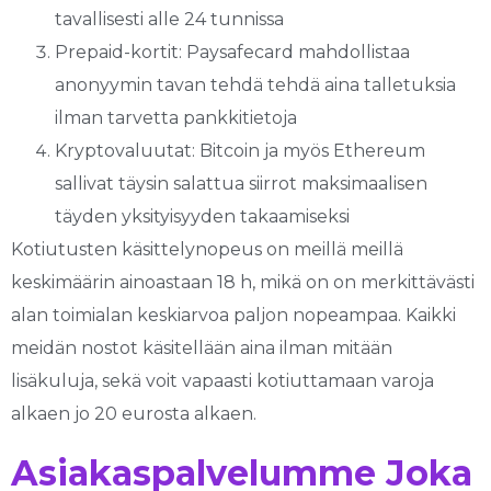
tavallisesti alle 24 tunnissa
Prepaid-kortit: Paysafecard mahdollistaa
anonyymin tavan tehdä tehdä aina talletuksia
ilman tarvetta pankkitietoja
Kryptovaluutat: Bitcoin ja myös Ethereum
sallivat täysin salattua siirrot maksimaalisen
täyden yksityisyyden takaamiseksi
Kotiutusten käsittelynopeus on meillä meillä
keskimäärin ainoastaan 18 h, mikä on on merkittävästi
alan toimialan keskiarvoa paljon nopeampaa. Kaikki
meidän nostot käsitellään aina ilman mitään
lisäkuluja, sekä voit vapaasti kotiuttamaan varoja
alkaen jo 20 eurosta alkaen.
Asiakaspalvelumme Joka