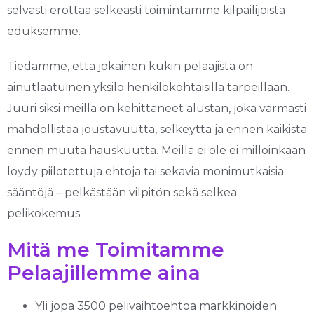
selvästi erottaa selkeästi toimintamme kilpailijoista
eduksemme.
Tiedämme, että jokainen kukin pelaajista on
ainutlaatuinen yksilö henkilökohtaisilla tarpeillaan.
Juuri siksi meillä on kehittäneet alustan, joka varmasti
mahdollistaa joustavuutta, selkeyttä ja ennen kaikista
ennen muuta hauskuutta. Meillä ei ole ei milloinkaan
löydy piilotettuja ehtoja tai sekavia monimutkaisia
sääntöjä – pelkästään vilpitön sekä selkeä
pelikokemus.
Mitä me Toimitamme
Pelaajillemme aina
Yli jopa 3500 pelivaihtoehtoa markkinoiden