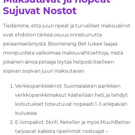
Sujuvat Nostot
Tiedämme, että juuri ripeät ja turvalliset maksusiirrot
ovat ehdoton tärkeä osuus onnistunutta
pelaamiselämystä. Boomerang Bet tukee laajaa
monipuolista valikoimaa maksuvaihtoehtoja, mistä
jokainen ainoa pelaaja löytää helposti itselleen
sopivan sopivan juuri maksutavan.
Verkkopankkisiirrot: Suomalaisten pankkien
verkkopankkimaksut käsitellään heti, ja tehdyt
kotiutukset toteutuvat nopeasti 1-3 arkipäivän
kuluessa
E-lompakot: Skrill, Neteller ja myös MuchBetter
tarjoavat kaikista ripeimmät nostoajat –