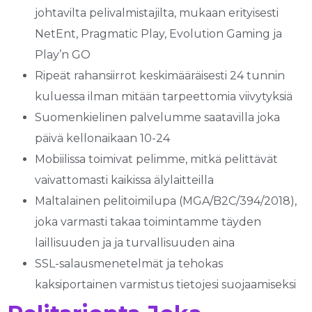
johtavilta pelivalmistajilta, mukaan erityisesti
NetEnt, Pragmatic Play, Evolution Gaming ja
Play’n GO
Ripeät rahansiirrot keskimääräisesti 24 tunnin
kuluessa ilman mitään tarpeettomia viivytyksiä
Suomenkielinen palvelumme saatavilla joka
päivä kellonaikaan 10-24
Mobiilissa toimivat pelimme, mitkä pelittävät
vaivattomasti kaikissa älylaitteilla
Maltalainen pelitoimilupa (MGA/B2C/394/2018),
joka varmasti takaa toimintamme täyden
laillisuuden ja ja turvallisuuden aina
SSL-salausmenetelmät ja tehokas
kaksiportainen varmistus tietojesi suojaamiseksi