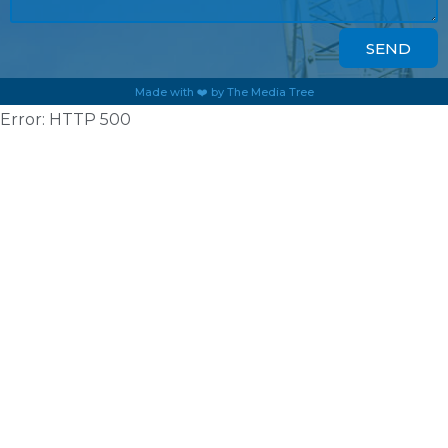
SEND
Made with ❤️ by The Media Tree
Error: HTTP 500