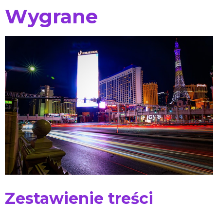
Wygrane
Zestawienie treści