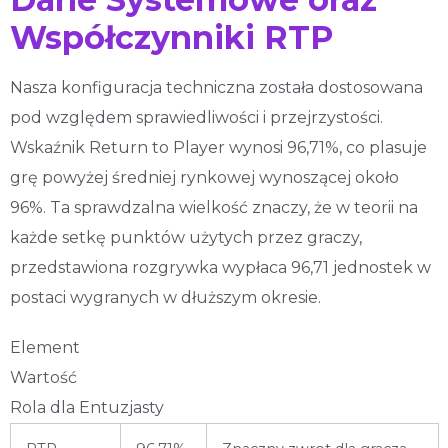
Współczynniki RTP
Nasza konfiguracja techniczna została dostosowana
pod względem sprawiedliwości i przejrzystości.
Wskaźnik Return to Player wynosi 96,71%, co plasuje
grę powyżej średniej rynkowej wynoszącej około
96%. Ta sprawdzalna wielkość znaczy, że w teorii na
każde setkę punktów użytych przez graczy,
przedstawiona rozgrywka wypłaca 96,71 jednostek w
postaci wygranych w dłuższym okresie.
Element
Wartość
Rola dla Entuzjasty