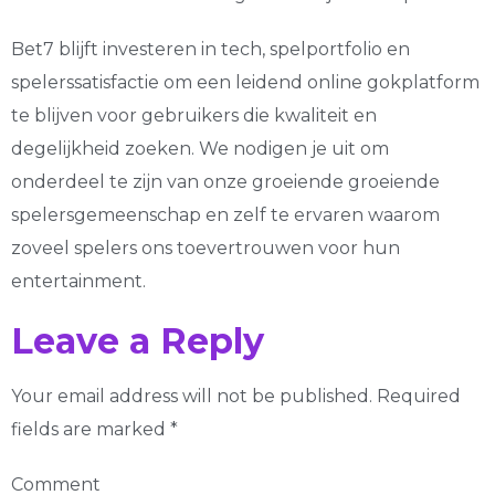
Bet7 blijft investeren in tech, spelportfolio en
spelerssatisfactie om een leidend online gokplatform
te blijven voor gebruikers die kwaliteit en
degelijkheid zoeken. We nodigen je uit om
onderdeel te zijn van onze groeiende groeiende
spelersgemeenschap en zelf te ervaren waarom
zoveel spelers ons toevertrouwen voor hun
entertainment.
Leave a Reply
Your email address will not be published.
Required
fields are marked
*
Comment