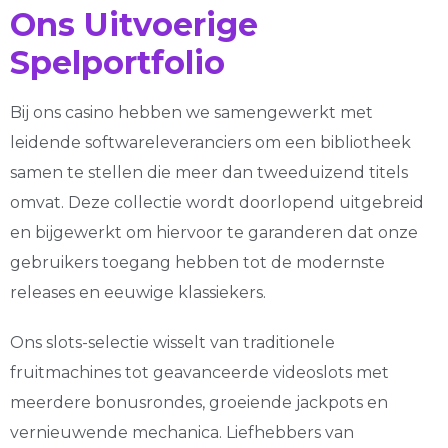
Ons Uitvoerige
Spelportfolio
Bij ons casino hebben we samengewerkt met
leidende softwareleveranciers om een bibliotheek
samen te stellen die meer dan tweeduizend titels
omvat. Deze collectie wordt doorlopend uitgebreid
en bijgewerkt om hiervoor te garanderen dat onze
gebruikers toegang hebben tot de modernste
releases en eeuwige klassiekers.
Ons slots-selectie wisselt van traditionele
fruitmachines tot geavanceerde videoslots met
meerdere bonusrondes, groeiende jackpots en
vernieuwende mechanica. Liefhebbers van