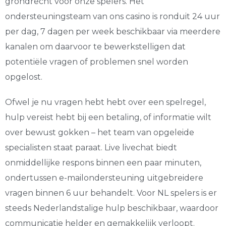
grondrecht voor onze spelers. Het
ondersteuningsteam van ons casino is ronduit 24 uur
per dag, 7 dagen per week beschikbaar via meerdere
kanalen om daarvoor te bewerkstelligen dat
potentiële vragen of problemen snel worden
opgelost.
Ofwel je nu vragen hebt hebt over een spelregel,
hulp vereist hebt bij een betaling, of informatie wilt
over bewust gokken – het team van opgeleide
specialisten staat paraat. Live livechat biedt
onmiddellijke respons binnen een paar minuten,
ondertussen e-mailondersteuning uitgebreidere
vragen binnen 6 uur behandelt. Voor NL spelers is er
steeds Nederlandstalige hulp beschikbaar, waardoor
communicatie helder en gemakkelijk verloopt.