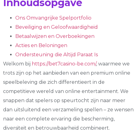
Inhoudsopgave
Ons Omvangrijke Spelportfolio
Beveiliging en Geloofwaardigheid
Betaalwijzen en Overboekingen
Acties en Beloningen
Ondersteuning die Altijd Paraat Is
Welkom bij
https://bet7casino-be.com/
, waarmee we
trots zijn op het aanbieden van een premium online
speelbeleving die zich differentieert in de
competitieve wereld van online entertainment. We
snappen dat spelers op speurtocht zijn naar meer
dan uitsluitend een verzameling spellen – ze wensen
naar een complete ervaring die bescherming,
diversiteit en betrouwbaarheid combineert.